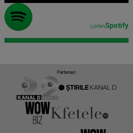
Spotify
Listen
Parteneri: