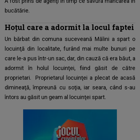
A fost prins de agenţi în timp ce savura mâncarea în
bucătărie.
Hoţul care a adormit la locul faptei
Un bărbat din comuna suceveană Mălini a spart o
locuinţă din localitate, furând mai multe bunuri pe
care le-a pus într-un sac, dar, din cauză că era băut, a
adormit în holul locuinţei, fiind găsit de către
proprietari. Proprietarul locuinţei a plecat de acasă
dimineaţă, împreună cu soţia, iar seara, când s-au
întors au găsit un geam al locuinţei spart.