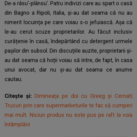
De-a râsu’-plânsu’. Patru indivizi care au spart o casă
din Bagno a Ripoli, Italia, și-au dat seama că nu au
nimerit locuința pe care voiau s-o jefuiască. Așa că
le-au cerut scuze proprietarilor. Au făcut inclusiv
curățenie în casă, îndepărtând cu detergent urmele
pașilor din subsol. Din discuțiile auzite, proprietarii și-
au dat seama că hoții voiau să intre, de fapt, în casa
unui avocat, dar nu și-au dat seama ce anume
cautau.
Citește și:
Dimineața pe doi cu Greeg și Cernat|
Trucuri prin care supermarketurile te fac să cumperi
mai mult. Niciun produs nu este pus pe raft la voia
întâmplării