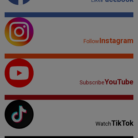
Instagram
Follow
YouTube
Subscribe
TikTok
Watch