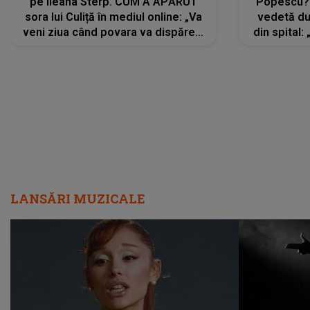
pe Ileana Sterp. CUM A APĂRUT
Popescu?
sora lui Culiță în mediul online: „Va
vedetă du
veni ziua când povara va dispărea,
din spital:
iar lacrimile...”
LANSĂRI MUZICALE