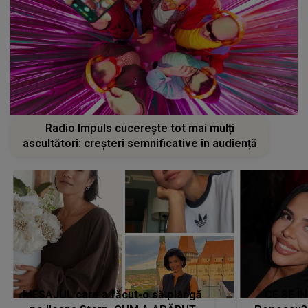
Radio Impuls cucerește tot mai mulți
ascultători: creșteri semnificative în audiență
MESAJUL care a făcut-o să plângă
CE SE Î