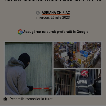
Autor:
ADRIANA CHIRIAC
Publicat:
miercuri, 26 iulie 2023
Actualizat:
miercuri, 26 iulie 2023
Adaugă-ne ca sursă preferată în Google
Peripețiile romanilor la furat