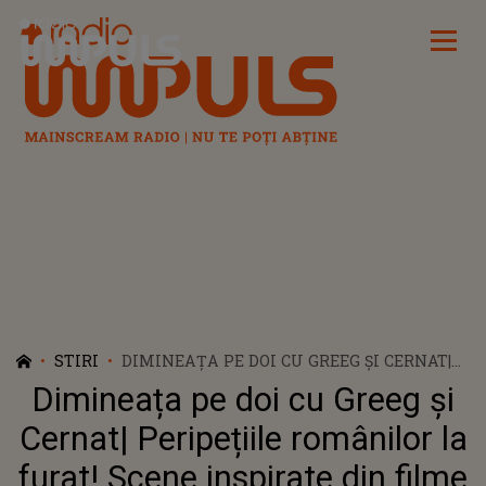
Radio Impuls
STIRI
DIMINEAȚA PE DOI CU GREEG ȘI CERNAT|
PERIPEȚIILE ROMÂNILOR LA FURAT!
Dimineața pe doi cu Greeg și
SCENE INSPIRATE DIN FILME
Cernat| Peripețiile românilor la
furat! Scene inspirate din filme