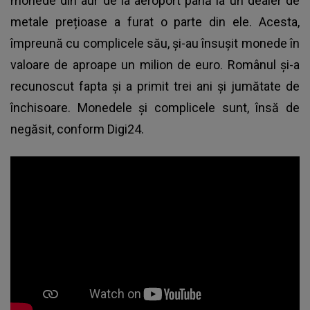
monede din aur de la aeroport până la un dealer de
metale prețioase a furat o parte din ele. Acesta,
împreună cu complicele său, şi-au însuşit monede în
valoare de aproape un milion de euro. Românul și-a
recunoscut fapta și a primit trei ani și jumătate de
închisoare. Monedele şi complicele sunt, însă de
negăsit, conform Digi24.