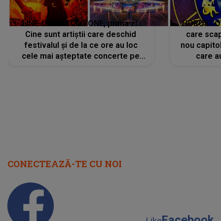
LINE-UP UNTOLD ONE, prima zi.
HOROSCOP 
Cine sunt artiștii care deschid
care scap
festivalul și de la ce ore au loc
nou capitol
cele mai așteptate concerte pe
care a
scena principală?
perioadă 
CONECTEAZĂ-TE CU NOI
Facebook
Like