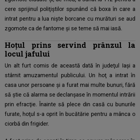
cere sprijinul poliţiştilor spunând că boxa în care a
intrat pentru a lua nişte borcane cu murături se aud
zgomote ca de fantome şi se teme să mai iasă.
Hoţul prins servind prânzul la
locul jafului
Un alt furt comis de această dată în judeţul Iaşi a
stârnit amuzamentul publicului. Un hoţ a intrat în
casa unor persoane şi a furat mai multe bunuri, fără
să ştie că alarma se declanşase în momentul intrării
prin efracţie. Înainte să plece din casă cu bunurile
furate, hoţul s-a oprit în bucătărie pentru a mânca o
ciorbă din frigider.