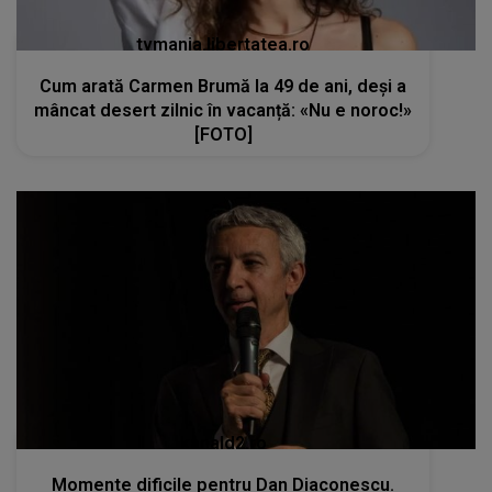
tvmania.libertatea.ro
Cum arată Carmen Brumă la 49 de ani, deși a
mâncat desert zilnic în vacanță: «Nu e noroc!»
[FOTO]
kanald2.ro
Momente dificile pentru Dan Diaconescu.