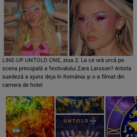
Ce a dezvăluit noua concurentă din "Casa Iubirii" l-a
luat prin surprindere pe Emanuel. CINE ESTE
BĂIATUL VIZAT de Alexandra?! Aflându-se în fața
faptului împlinit, A RECUNOSCUT IMEDIAT: "Am
avut..."