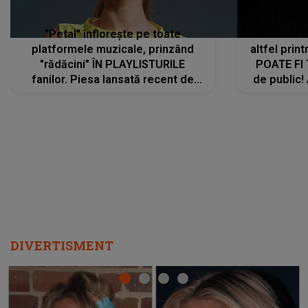
"Petal" înflorește pe toate
De această 
platformele muzicale, prinzând
altfel prin
"rădăcini" ÎN PLAYLISTURILE
POATE FI
fanilor. Piesa lansată recent de
de public!
Ariana Grande îi face pe
a lansat V
ascultători SĂ O ASCULTE PE
REPEAT
DIVERTISMENT