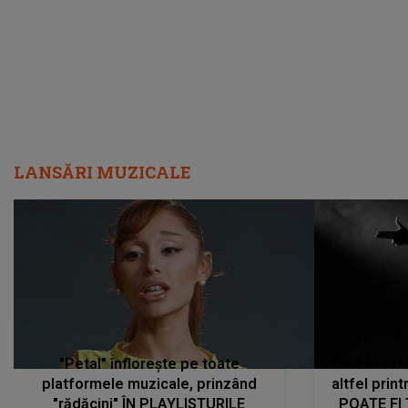
LANSĂRI MUZICALE
"Petal" înflorește pe toate
De această 
platformele muzicale, prinzând
altfel prin
"rădăcini" ÎN PLAYLISTURILE
POATE FI