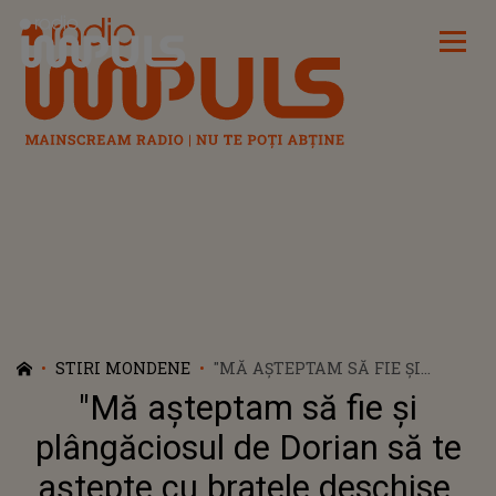
Radio Impuls
STIRI MONDENE
"MĂ AȘTEPTAM SĂ FIE ȘI
PLÂNGĂCIOSUL DE DORIAN SĂ
"Mă așteptam să fie și
TE AȘTEPTE CU BRAȚELE
DESCHISE. CÂND ERAI ÎN
plângăciosul de Dorian să te
LIBERTATE APĂREA PESTE TOT
aștepte cu brațele deschise.
ȘI FĂCEA RECLAMĂ". DORIAN