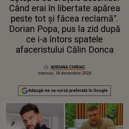
POPA, PUS LA ZID DUPĂ CE I-A
Când erai în libertate apărea
ÎNTORS SPATELE
AFACERISTULUI CĂLIN DONCA
peste tot și făcea reclamă".
Dorian Popa, pus la zid după
ce i-a întors spatele
afaceristului Călin Donca
Autor:
ADRIANA CHIRIAC
Publicat:
luni, 18 decembrie 2023
Actualizat:
miercuri, 18 decembrie 2024
Adaugă-ne ca sursă preferată în Google