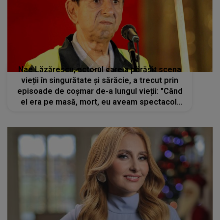
Nae Lăzărescu, actorul care a părăsit scena
vieții în singurătate și sărăcie, a trecut prin
episoade de coșmar de-a lungul vieții: "Când
el era pe masă, mort, eu aveam spectacol.
Cred că m-a întărit Dumnezeu"