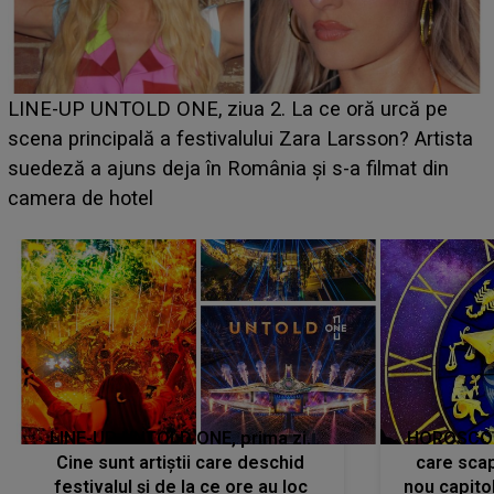
Ce a dezvăluit noua concurentă din "Casa Iubirii" l-a
luat prin surprindere pe Emanuel. CINE ESTE
BĂIATUL VIZAT de Alexandra?! Aflându-se în fața
faptului împlinit, A RECUNOSCUT IMEDIAT: "Am
avut..."
LINE-UP UNTOLD ONE, prima zi.
HOROSCOP 
Cine sunt artiștii care deschid
care scap
festivalul și de la ce ore au loc
nou capitol