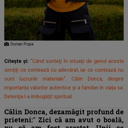
Dorian Popa
Citește și:
"Când sunteţi în situaţii de genul acesta
simţiţi ce contează cu adevărat, iar ce contează nu
sunt lucrurile materiale". Călin Donca, despre
importanța valorilor autentice și a familiei în viața sa.
Detenţia l-a îmbogăţit spiritual
Călin Donca, dezamăgit profund de
prieteni:"
Zici că am avut o boală,
nu că am fost arestat. Unii se