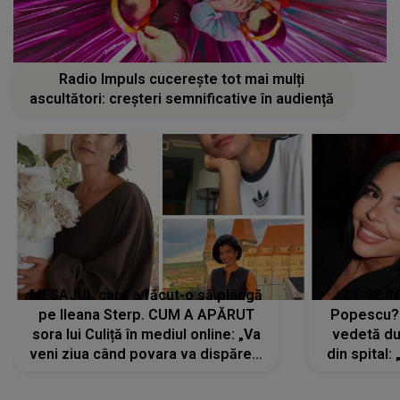
Radio Impuls cucerește tot mai mulți
ascultători: creșteri semnificative în audiență
MESAJUL care a făcut-o să plângă
CE SE Î
pe Ileana Sterp. CUM A APĂRUT
Popescu?
sora lui Culiță în mediul online: „Va
vedetă du
veni ziua când povara va dispărea,
din spital:
iar lacrimile...”