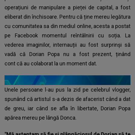
operațiuni de manipulare a pieței de capital, a fost
eliberat din închisoare. Pentru că ține mereu legătura
cu comunitatea sa din mediul online, acesta a postat
pe Facebook momentul reîntâlnirii cu soția. La
vederea imaginilor, internauții au fost surprinși să
vadă că Dorian Popa nu a fost prezent, ținând
cont că au colaborat la un moment dat.
Unele persoane l-au pus la zid pe celebrul vlogger,
spunând că artistul s-a dezis de afacerist când a dat
de greu, iar când se afla în libertate, Dorian Popa
apărea mereu pe lângă Donca.
"Mă așteptam să fie și plângăciosul de Dorian să te