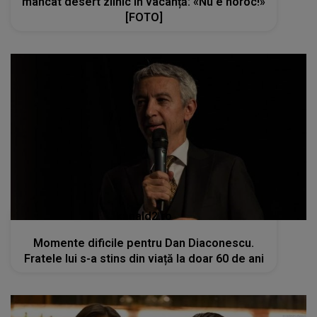
mâncat desert zilnic în vacanță: «Nu e noroc!»
[FOTO]
kanald2.ro
Momente dificile pentru Dan Diaconescu.
Fratele lui s-a stins din viață la doar 60 de ani