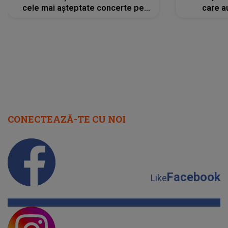
cele mai așteptate concerte pe
care a
scena principală?
perioadă 
CONECTEAZĂ-TE CU NOI
Facebook
Like