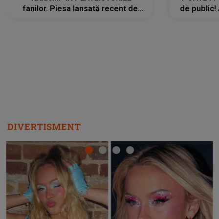
fanilor. Piesa lansată recent de
de public!
Ariana Grande îi face pe
a lansat V
ascultători SĂ O ASCULTE PE
REPEAT
DIVERTISMENT