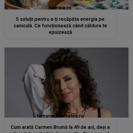
femeia.ro
5 soluții pentru a-ți recăpăta energia pe
caniculă. Ce funcționează când căldura te
epuizează
tvmania.libertatea.ro
Cum arată Carmen Brumă la 49 de ani, deși a