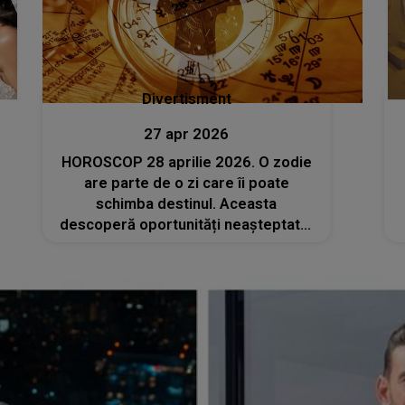
Divertisment
27 apr 2026
HOROSCOP 28 aprilie 2026. O zodie
are parte de o zi care îi poate
schimba destinul. Aceasta
descoperă oportunități neașteptate,
iar surprizele se țin lanț pe toate
planurile