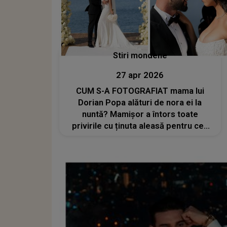
Stiri mondene
27 apr 2026
CUM S-A FOTOGRAFIAT mama lui
Dorian Popa alături de nora ei la
nuntă? Mamișor a întors toate
privirile cu ținuta aleasă pentru cea
mai importantă zi din viața fiului ei