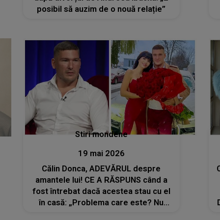
posibil să auzim de o nouă relație”
Stiri mondene
19 mai 2026
Călin Donca, ADEVĂRUL despre
amantele lui! CE A RĂSPUNS când a
fost întrebat dacă acestea stau cu el
în casă: „Problema care este? Nu
avem loc. Patul este și așa strâmt”