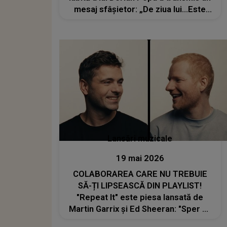
mesaj sfâșietor: „De ziua lui...Este
IREAL. Regret enorm că nu am fost
lângă tine...”
Lansări muzicale
19 mai 2026
COLABORAREA CARE NU TREBUIE
SĂ-ȚI LIPSEASCĂ DIN PLAYLIST!
"Repeat It" este piesa lansată de
Martin Garrix și Ed Sheeran: "Sper să
vă bucurați de videoclip; include