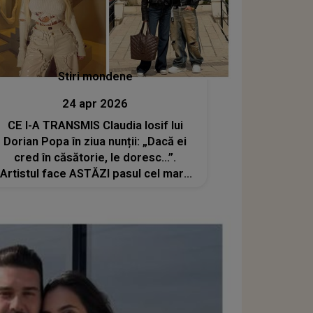
Stiri mondene
24 apr 2026
CE I-A TRANSMIS Claudia Iosif lui
Dorian Popa în ziua nunții: „Dacă ei
cred în căsătorie, le doresc...”.
Artistul face ASTĂZI pasul cel mare
alături de Andreea, după aproape doi
ani de relație