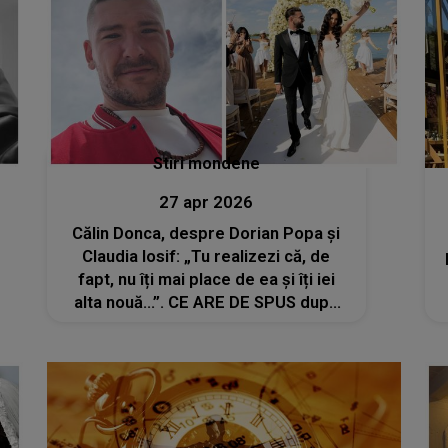
Stiri mondene
27 apr 2026
Călin Donca, despre Dorian Popa și
Claudia Iosif: „Tu realizezi că, de
fapt, nu îți mai place de ea și îți iei
alta nouă...”. CE ARE DE SPUS după
ce artistul s-a căsătorit cu Andreea
„în timp record”