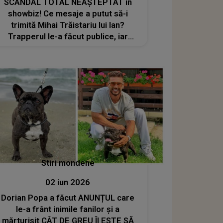
SCANDAL TOTAL NEAȘTEPTAT în
showbiz! Ce mesaje a putut să-i
trimită Mihai Trăistariu lui Ian?
Trapperul le-a făcut publice, iar
internauților nu le-a venit să creadă:
„Să vedeți adevărata față...”
Stiri mondene
02 iun 2026
Dorian Popa a făcut ANUNȚUL care
le-a frânt inimile fanilor și a
mărturisit CÂT DE GREU ÎI ESTE SĂ