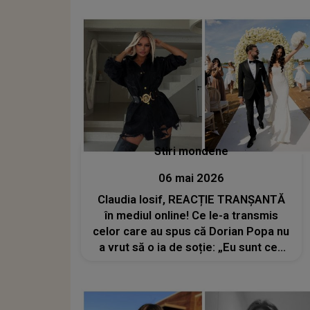
imagini din viețile noastre din ultimii
12 ani și surprinde tot ceea ce am
făcut de..."
Stiri mondene
06 mai 2026
Claudia Iosif, REACȚIE TRANȘANTĂ
în mediul online! Ce le-a transmis
celor care au spus că Dorian Popa nu
a vrut să o ia de soție: „Eu sunt cea
care nu...”