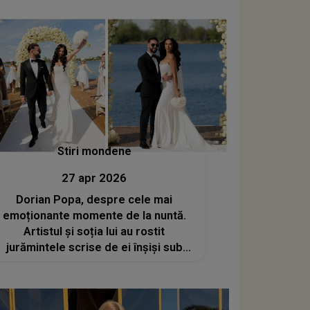
marea cu sarea, dar ne mințim, ne
jignim, ne trădăm, ne înșelăm”
Stiri mondene
27 apr 2026
Dorian Popa, despre cele mai
emoționante momente de la nuntă.
Artistul și soția lui au rostit
jurămintele scrise de ei înșiși sub
privirile invitaților: „Le-am făcut din
suflet”