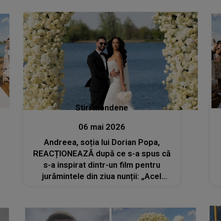
Stiri mondene
06 mai 2026
Andreea, soția lui Dorian Popa,
REACȚIONEAZĂ după ce s-a spus că
s-a inspirat dintr-un film pentru
jurămintele din ziua nunții: „Acel
pasaj are o semnificație pe care doar
noi o cunoaștem cu adevărat”