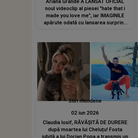
Ariana Grande A LANSAT OFICIAL
noul videoclip al piesei "hate that i
made you love me", iar IMAGINILE
apărute odată cu lansarea surprind
fanii. Sunt exact genul acela de dat
PLAY iar
Stiri mondene
02 iun 2026
Claudia Iosif, RĂVĂȘITĂ DE DURERE
după moartea lui Cheluțu! Fosta
iubită a lui Dorian Popa a transmis un