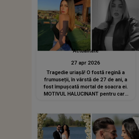
Actualitate
27 apr 2026
Tragedie uriașă! O fostă regină a
frumuseții, în vârstă de 27 de ani, a
fost împușcată mortal de soacra ei.
MOTIVUL HALUCINANT pentru care
femeia a recurs la gestul extrem: „M-
a enervat. Ești al meu, iar ea mi te-a
furat”