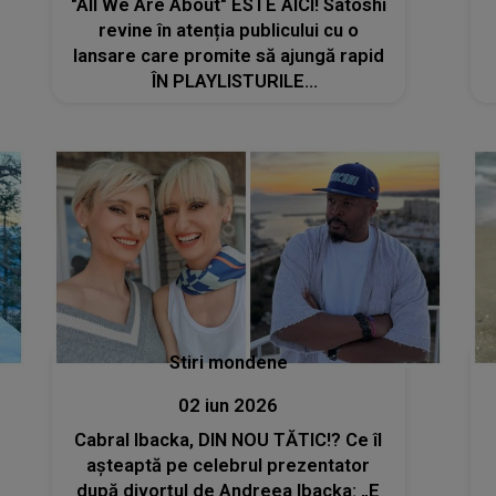
"All We Are About" ESTE AICI! Satoshi
revine în atenția publicului cu o
lansare care promite să ajungă rapid
ÎN PLAYLISTURILE
ASCULTĂTORILOR: "Prima mea piesă
în engleză. Am scris-o în aprilie cu o
dorință puternică de a cânta ceva
simplu și înălțător"
Stiri mondene
02 iun 2026
Cabral Ibacka, DIN NOU TĂTIC!? Ce îl
așteaptă pe celebrul prezentator
după divorțul de Andreea Ibacka: „E