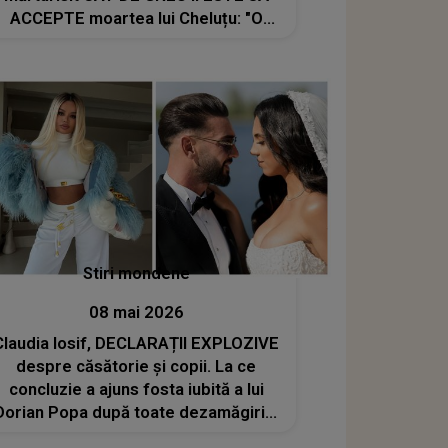
ACCEPTE moartea lui Cheluțu: "O
parte din inima mea nu mai bate. De
ziua lui..."
Stiri mondene
08 mai 2026
Claudia Iosif, DECLARAȚII EXPLOZIVE
despre căsătorie și copii. La ce
concluzie a ajuns fosta iubită a lui
Dorian Popa după toate dezamăgirile
trăite în dragoste: „Ne promitem