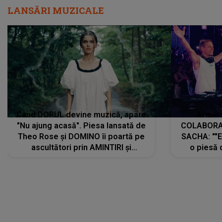
LANSĂRI MUZICALE
Când DORUL devine muzică, apare
Armin 
"Nu ajung acasă". Piesa lansată de
COLABORAR
Theo Rose și DOMINO îi poartă pe
SACHA: ""E
ascultători prin AMINTIRI și
o piesă 
REGĂSIRI, iar drumul emoțiilor
imediat pre
trece prin sufletul publicului:
cu mine șt
"Pentru toți cei care au plecat
păstrăm do
departe ca să le fie mai bine"