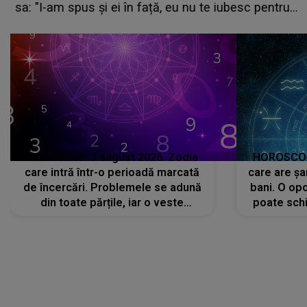
sa: "I-am spus și ei în față, eu nu te iubesc pentru
că..."
HOROSCOP 7 august 2026. Zodia
HOROSCOP 
care intră într-o perioadă marcată
care are șa
de încercări. Problemele se adună
bani. O opo
din toate părțile, iar o veste
poate schi
neașteptată îi dă planurile peste
la
cap