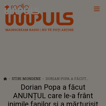
Radio Impuls
STIRI MONDENE
DORIAN POPA A FĂCUT
ANUNȚUL CARE LE-A FRÂNT
Dorian Popa a făcut
INIMILE FANILOR ȘI A
MĂRTURISIT CÂT DE GREU ÎI
ANUNȚUL care le-a frânt
ESTE SĂ ACCEPTE MOARTEA
inimile fanilor și a mărturisit
LUI CHELUȚU: "O PARTE DIN