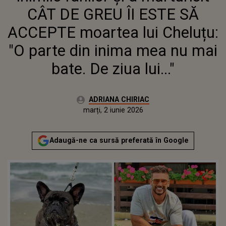
INIMA MEA NU MAI BATE. DE
CÂT DE GREU ÎI ESTE SĂ
ZIUA LUI..."
ACCEPTE moartea lui Cheluțu:
"O parte din inima mea nu mai
bate. De ziua lui..."
Autor:
ADRIANA CHIRIAC
Publicat:
marți, 2 iunie 2026
Actualizat:
marți, 2 iunie 2026
Adaugă-ne ca sursă preferată în Google