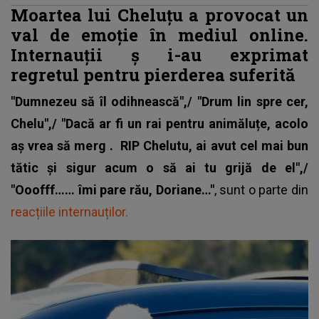
Moartea lui Cheluțu a provocat un
val de emoție în mediul online.
Internauții
ș
i-au exprimat
regretul pentru pierderea suferită
"Dumnezeu să îl odihnească",/ "Drum lin spre cer,
Chelu",/ "Dacă ar fi un rai pentru animăluțe, acolo
aș vrea să merg .
RIP Chelutu, ai avut cel mai bun
tătic și sigur acum o să ai tu grijă de el",/
"Ooofff…… îmi pare rău, Doriane…"
, sunt o parte din
reacțiile internauților.