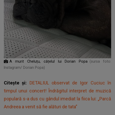
A murit Cheluțu, cățelul lui Dorian Popa
(sursa foto:
Instagram/ Dorian Popa)
Citește și:
DETALIUL observat de Igor Cuciuc în
timpul unui concert! Îndrăgitul interpret de muzică
populară s-a dus cu gândul imediat la fiica lui: „Parcă
Andreea a venit să fie alături de tata”