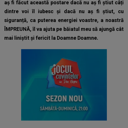
aș fi făcut această postare dacă nu aș fi știut câți
dintre voi îl iubesc și dacă nu aș fi știut, cu
siguranță, ca puterea energiei voastre, a noastră
ÎMPREUNĂ, îl va ajuta pe băiatul meu să ajungă cât
mai liniștit și fericit la Doamne Doamne.