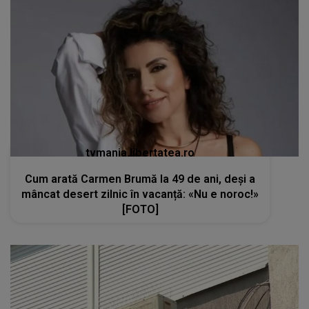
tvmania.libertatea.ro
Cum arată Carmen Brumă la 49 de ani, deși a
mâncat desert zilnic în vacanță: «Nu e noroc!»
[FOTO]