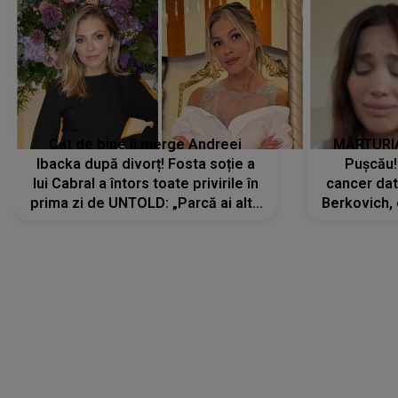
Cât de bine îi merge Andreei
MĂRTURIA
Ibacka după divorț! Fosta soție a
Pușcău!
lui Cabral a întors toate privirile în
cancer dato
prima zi de UNTOLD: „Parcă ai altă
Berkovich, 
strălucire, emani putere,
accident ru
încredere, siguranță...”
Dacă nu 