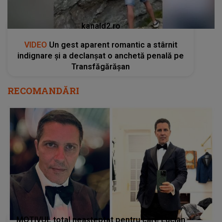
kanald2.ro
VIDEO
Un gest aparent romantic a stârnit
indignare și a declanșat o anchetă penală pe
Transfăgărășan
RECOMANDĂRI
MOTIVUL total neașteptat pentru care Lucian