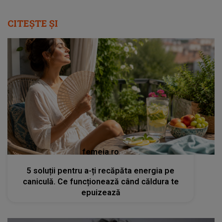
CITEȘTE ȘI
femeia.ro
5 soluții pentru a-ți recăpăta energia pe
caniculă. Ce funcționează când căldura te
epuizează