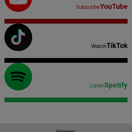
YouTube
Subscribe
TikTok
Watch
Spotify
Listen
Parteneri: