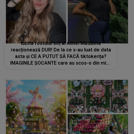
Iubita fostului soț al Alinei Mădălina
reacționează DUR! De la ce s-au luat de data
asta și CE A PUTUT SĂ FACĂ tiktokerița?
IMAGINILE ȘOCANTE care au scos-o din minți
pe brunetă: "Ce mai ai tu cu noi? De ce..."