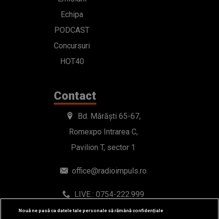
Echipa
PODCAST
Concursuri
HOT40
Contact
Bd. Mărăști 65-67,
Romexpo Intrarea C,
Pavilion T, sector 1
office@radioimpuls.ro
LIVE : 0754-222.999
WhatsApp: 0754-222.999
Nouă ne pasă ca datele tale personale să rămână confidențiale