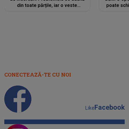
din toate părțile, iar o veste
poate schi
neașteptată îi dă planurile peste
la
cap
CONECTEAZĂ-TE CU NOI
Facebook
Like