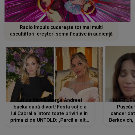
Radio Impuls cucerește tot mai mulți
ascultători: creșteri semnificative în audiență
Cât de bine îi merge Andreei
MĂRTURIA
Ibacka după divorț! Fosta soție a
Pușcău!
lui Cabral a întors toate privirile în
cancer dato
prima zi de UNTOLD: „Parcă ai altă
Berkovich, 
strălucire, emani putere,
accident ru
încredere, siguranță...”
Dacă nu 