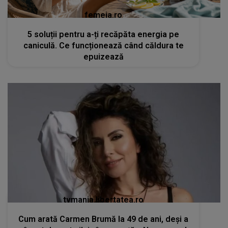
femeia.ro
5 soluții pentru a-ți recăpăta energia pe
caniculă. Ce funcționează când căldura te
epuizează
tvmania.libertatea.ro
Cum arată Carmen Brumă la 49 de ani, deși a