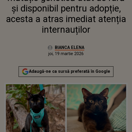
INTERNAUȚILOR
și disponibil pentru adopție,
acesta a atras imediat atenția
internauților
Autor:
BIANCA ELENA
Publicat:
joi, 19 martie 2026
Actualizat:
joi, 19 martie 2026
Adaugă-ne ca sursă preferată în Google