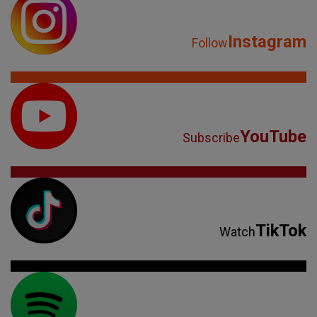
Instagram
Follow
YouTube
Subscribe
TikTok
Watch