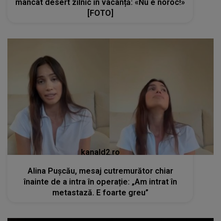
mâncat desert zilnic în vacanță: «Nu e noroc!»
[FOTO]
kanald2.ro
Alina Pușcău, mesaj cutremurător chiar
înainte de a intra în operație: „Am intrat în
metastază. E foarte greu”