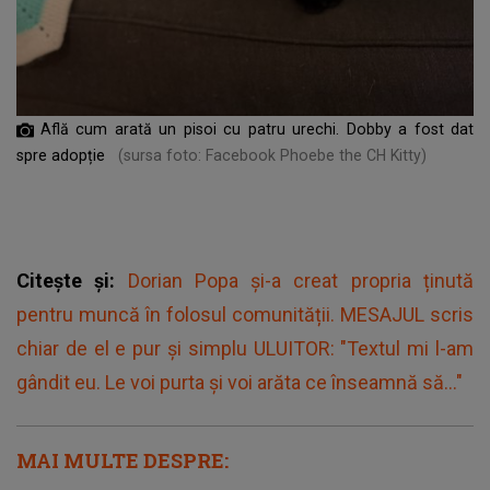
Află cum arată un pisoi cu patru urechi. Dobby a fost dat
spre adopție
(sursa foto: Facebook Phoebe the CH Kitty)
Citește și:
Dorian Popa și-a creat propria ținută
pentru muncă în folosul comunității. MESAJUL scris
chiar de el e pur și simplu ULUITOR: "Textul mi l-am
gândit eu. Le voi purta și voi arăta ce înseamnă să..."
MAI MULTE DESPRE: