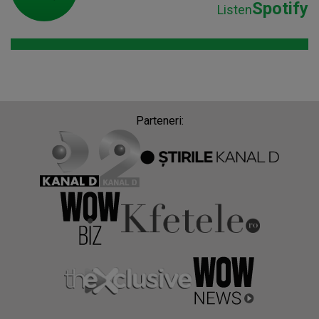
Spotify
Listen
Parteneri: