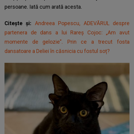
persoane. Iată cum arată acesta.
Citește și:
Andreea Popescu, ADEVĂRUL despre
partenera de dans a lui Rareș Cojoc: „Am avut
momente de gelozie”. Prin ce a trecut fosta
dansatoare a Deliei în căsnicia cu fostul soț?