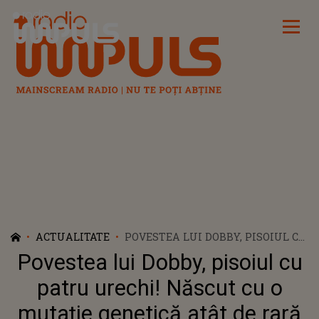
Radio Impuls
ACTUALITATE
POVESTEA LUI DOBBY, PISOIUL CU
PATRU URECHI! NĂSCUT CU O
Povestea lui Dobby, pisoiul cu
MUTAȚIE GENETICĂ ATÂT DE
RARĂ ȘI DISPONIBIL PENTRU
patru urechi! Născut cu o
ADOPȚIE, ACESTA A ATRAS
mutație genetică atât de rară
IMEDIAT ATENȚIA