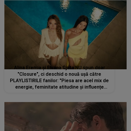
Alina Eremia și Elvana Gjata NU spun doar
"Closure", ci deschid o nouă ușă către
PLAYLISTIRILE fanilor: "Piesa are acel mix de
energie, feminitate atitudine și influențe
balcanice care o fac să-ți rămână în minte din
prima."