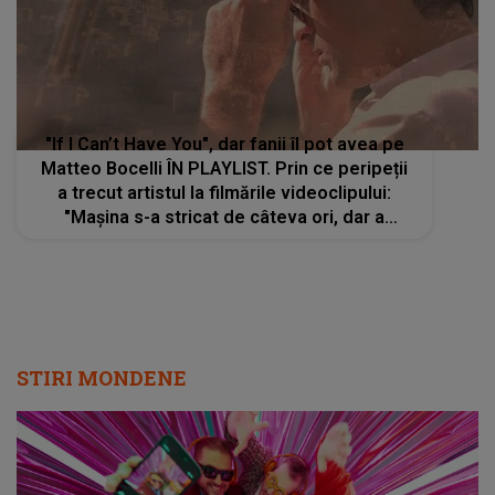
"If I Can’t Have You", dar fanii îl pot avea pe
Matteo Bocelli ÎN PLAYLIST. Prin ce peripeții
a trecut artistul la filmările videoclipului:
"Mașina s-a stricat de câteva ori, dar a
meritat. Sper să vă placă"
STIRI MONDENE