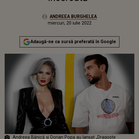
Autor:
ANDREEA BURGHELEA
Publicat:
miercuri, 3 martie 2021
Actualizat:
miercuri, 20 iulie 2022
Adaugă-ne ca sursă preferată în Google
Andreea Bănică și Dorian Popa au lansat „Dragoste