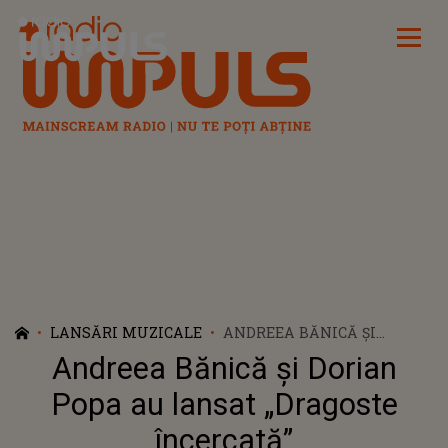
Radio Impuls
LANSĂRI MUZICALE
ANDREEA BĂNICĂ ȘI
DORIAN POPA AU LANSAT
Andreea Bănică și Dorian
„DRAGOSTE ÎNCERCATĂ”
Popa au lansat „Dragoste
încercată”