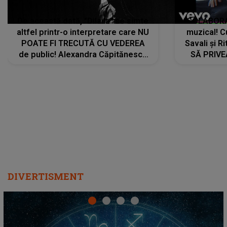
De această dată, "Dilaila" se simte
COLABORAR
altfel printr-o interpretare care NU
muzical! C
POATE FI TRECUTĂ CU VEDEREA
Savali și Ri
de public! Alexandra Căpitănescu
SĂ PRIV
a lansat VERSIUNEA LIVE a piesei
DIVERTISMENT