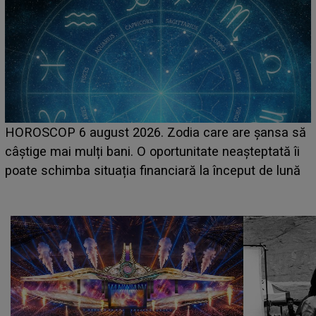
LINE-UP UNTOLD ONE, prima z
 Zodia care are șansa să
care deschid festivalul și de
portunitate neașteptată îi
așteptate concerte pe scena
anciară la început de lună