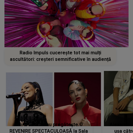
Radio Impuls cucerește tot mai mulți
ascultători: creșteri semnificative în audiență
Tania Turtureanu pregătește O
Alexandra
REVENIRE SPECTACULOASĂ la Sala
ușa cătr