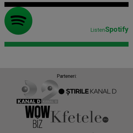
Spotify
Listen
Parteneri: