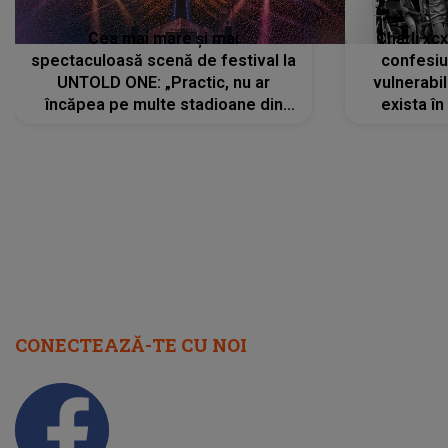
Cea mai mare și mai
Charli xc
spectaculoasă scenă de festival la
confesiu
UNTOLD ONE: „Practic, nu ar
vulnerabil
încăpea pe multe stadioane din
exista în
lume”. Evenimentul începe joi, 6
august 2026
CONECTEAZĂ-TE CU NOI