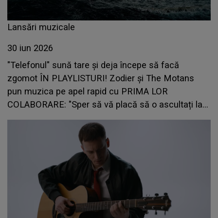
Lansări muzicale
30 iun 2026
"Telefonul" sună tare și deja începe să facă
zgomot ÎN PLAYLISTURI! Zodier și The Motans
pun muzica pe apel rapid cu PRIMA LOR
COLABORARE: "Sper să vă placă să o ascultați la
fel de mult cum ne-a plăcut nouă să o facem"