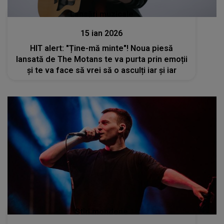
Lansări muzicale
15 ian 2026
HIT alert: "Ține-mă minte"! Noua piesă
lansată de The Motans te va purta prin emoții
și te va face să vrei să o asculți iar și iar
Stiri mondene