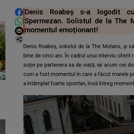
DISTRIBUIE ARTICOLUL
Denis Roabeș s-a logodit cu
Spermezan. Solistul de la The M
momentul emoționant!
Denis Roabeș, solistul de la The Motans, și i
bine de cinci ani. În cadrul unui interviu oferit 
soție pe partenera sa de viață, iar acum cei doi
cum a fost momentul în care a făcut marele pa
a întâmplat foarte spontan, însă întreg moment