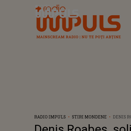
Radio Impuls
RADIO IMPULS
STIRI MONDENE
DENIS R
THE MOT
Denis Roabeș, soli
IUBITA 