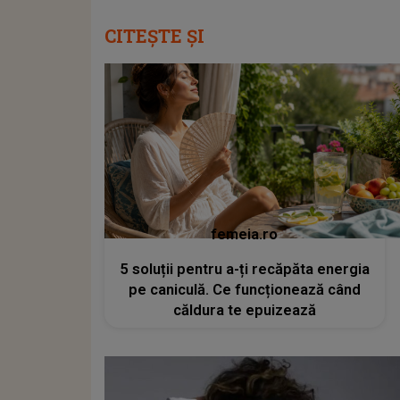
CITEȘTE ȘI
femeia.ro
5 soluții pentru a-ți recăpăta energia
pe caniculă. Ce funcționează când
căldura te epuizează