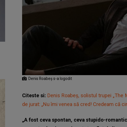
Denis Roabeș s-a logodit
Citeste si:
Denis Roabeș, solistul trupei „The 
de jurat: „Nu îmi venea să cred! Credeam că c
„A fost ceva spontan, ceva stupido-romantico