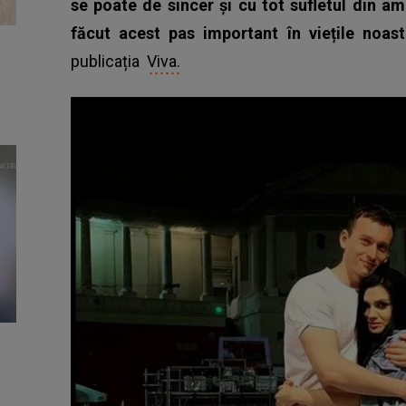
se poate de sincer și cu tot sufletul din a
făcut acest pas important în viețile noas
publicația
Viva.