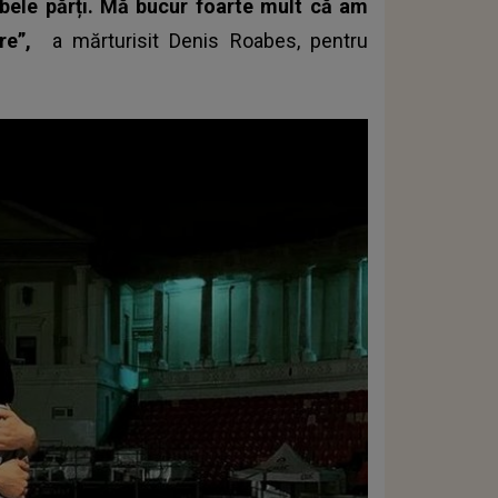
mbele părți. Mă bucur foarte mult că am
tre”,
a mărturisit Denis Roabes, pentru