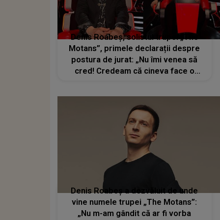
Denis Roabeș, solistul trupei „The
Motans”, primele declarații despre
postura de jurat: „Nu îmi venea să
cred! Credeam că cineva face o
glumă”
Denis Roabeș a dezvăluit de unde
vine numele trupei „The Motans”:
„Nu m-am gândit că ar fi vorba