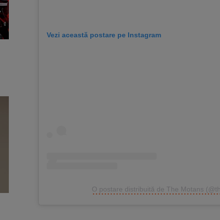
Vezi această postare pe Instagram
O postare distribuită de The Motans (@