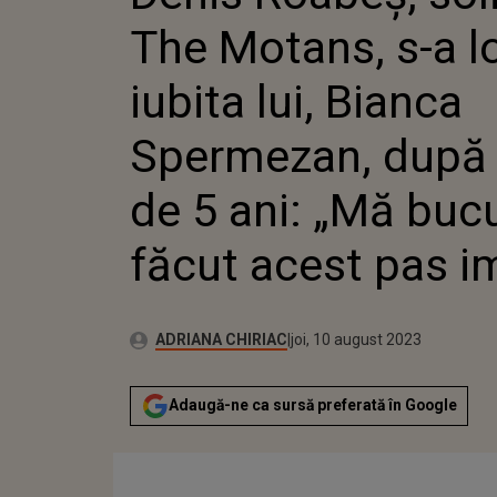
SPERMEZ
The Motans, s-a l
DE 5 AN
FĂCUT A
iubita lui, Bianca
Spermezan, după o
de 5 ani: „Mă buc
făcut acest pas i
Publicat:
Autor:
miercuri, 10 august 2022
Actualizat:
ADRIANA CHIRIAC
joi, 10 august 2023
Adaugă-ne ca sursă preferată în Google