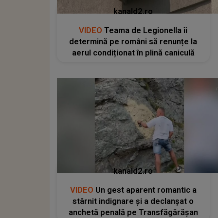
kanald2.ro
VIDEO
Teama de Legionella îi
determină pe români să renunțe la
aerul condiționat în plină caniculă
kanald2.ro
VIDEO
Un gest aparent romantic a
stârnit indignare și a declanșat o
anchetă penală pe Transfăgărășan