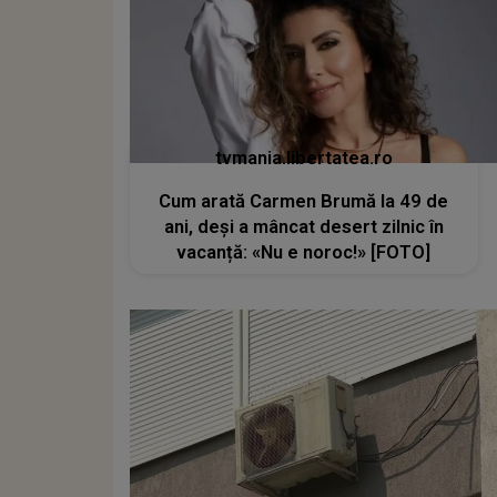
tvmania.libertatea.ro
Cum arată Carmen Brumă la 49 de
ani, deși a mâncat desert zilnic în
vacanță: «Nu e noroc!» [FOTO]