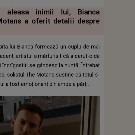
 aleasa inimii lui, Bianca
otans a oferit detalii despre
ubita lui Bianca formează un cuplu de mai
recent, artistul a mărturisit că a cerut-o de
 îndrîgostiți se gândesc la nuntă. Întrebat
s, solistul The Motans susține că totul s-
ul a fost emoționant din ambele părți.