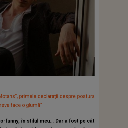
Motans”, primele declarații despre postura
ineva face o glumă”
-funny, în stilul meu… Dar a fost pe cât