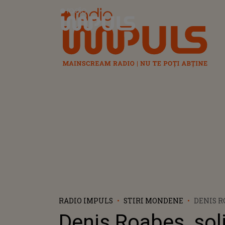
Radio Impuls
RADIO IMPULS
STIRI MONDENE
DENIS R
TRUPEI 
Denis Roabeș, soli
PRIMELE