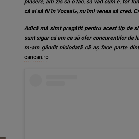
plăcere, am zis să o fac, să văd cum e, for f
că ai să fii în Vocea!», nu îmi venea să cred.
Cr
Adică mă simt pregătit pentru acest tip de s
sunt sigur că am ce să ofer concurenților de 
m-am gândit niciodată că aș face parte dintr
cancan.ro