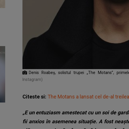
Denis Roabeș, solistul trupei „The Motans”, primel
Instagram)
Citeste si:
The Motans a lansat cel de-al treile
„E un entuziasm amestecat cu un soi de gardă.
fii anxios în asemenea situație. A fost neașt