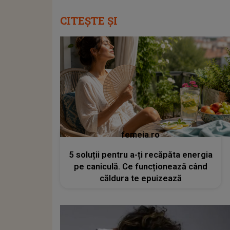
CITEȘTE ȘI
femeia.ro
5 soluții pentru a-ți recăpăta energia
pe caniculă. Ce funcționează când
căldura te epuizează