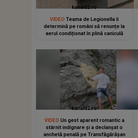
kanald2.ro
VIDEO
Teama de Legionella îi
determină pe români să renunțe la
aerul condiționat în plină caniculă
kanald2.ro
VIDEO
Un gest aparent romantic a
stârnit indignare și a declanșat o
anchetă penală pe Transfăgărășan