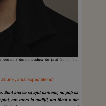
e declarații despre postura de jurat
(sursa foto:
a album- „Great Expectations”
 Sunt aici ca să ajut oamenii, nu poți să
eptat, am mers la audiții, am făcut-o din