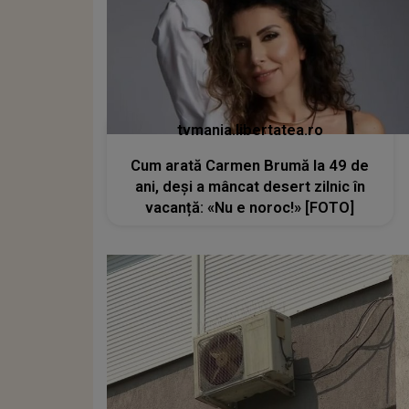
tvmania.libertatea.ro
Cum arată Carmen Brumă la 49 de
ani, deși a mâncat desert zilnic în
vacanță: «Nu e noroc!» [FOTO]