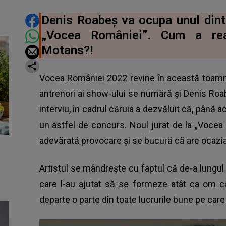
DISTRIBUIE ARTICOLUL
Denis Roabeș va ocupa unul dintr
„Vocea României”. Cum a reac
Motans?!
Vocea României 2022 revine în această toamnă
antrenori ai show-ului se numără și Denis Roab
interviu, în cadrul căruia a dezvăluit că, până a
un astfel de concurs. Noul jurat de la „Voce
adevărată provocare și se bucură că are ocazia s
Artistul se mândrește cu faptul că de-a lungu
care l-au ajutat să se formeze atât ca om câ
departe o parte din toate lucrurile bune pe care 