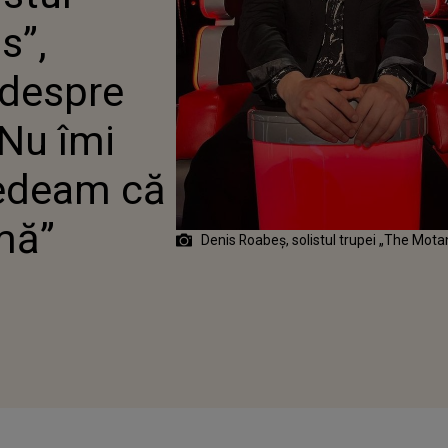
 DE JURAT: „NU ÎMI
s”,
Ă CRED! CREDEAM CĂ
FACE O GLUMĂ”
 despre
„Nu îmi
redeam că
mă”
Denis Roabeș, solistul trupei „The Motan