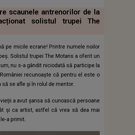
e scaunele antrenorilor de la
ționat solistul trupei The
 pe micile ecrane! Printre numele noilor
eș. Solistul trupei The Motans a oferit un
cum, nu s-a gândit niciodată să participe la
a României recunoaște că pentru el este o
ă se afle și în rolul de mentor.
l vieții a avut șansa să cunoască persoane
t și ca artist, astfel că vrea să dea mai
le-a primit.