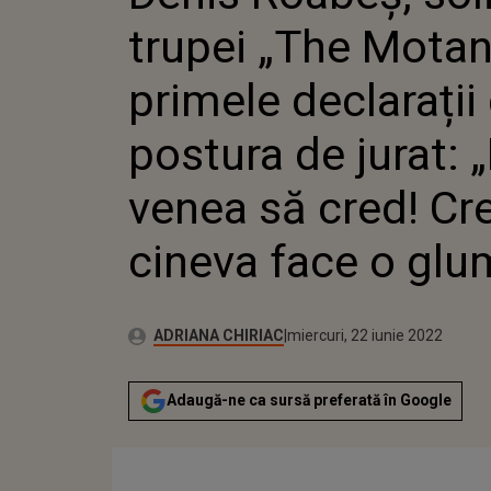
POSTURA
trupei „The Motan
VENEA S
CINEVA 
primele declarații
postura de jurat: 
venea să cred! C
cineva face o glu
Publicat:
Autor:
miercuri, 22 iunie 2022
Actualizat:
ADRIANA CHIRIAC
miercuri, 22 iunie 2022
Adaugă-ne ca sursă preferată în Google