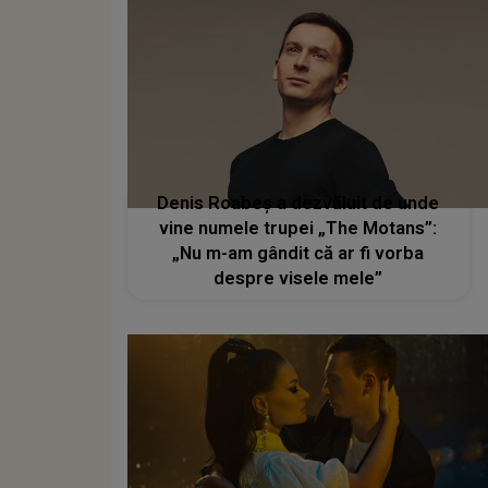
Denis Roabeș a dezvăluit de unde
vine numele trupei „The Motans”:
„Nu m-am gândit că ar fi vorba
despre visele mele”