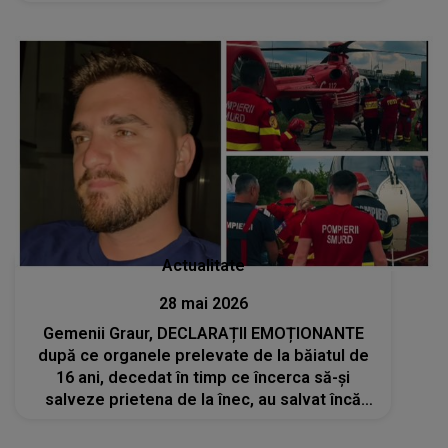
Actualitate
28 mai 2026
Gemenii Graur, DECLARAȚII EMOȚIONANTE
după ce organele prelevate de la băiatul de
16 ani, decedat în timp ce încerca să-și
salveze prietena de la înec, au salvat încă
patru vieți: „Cineva trebuie să moară pentru
ca altcineva...”