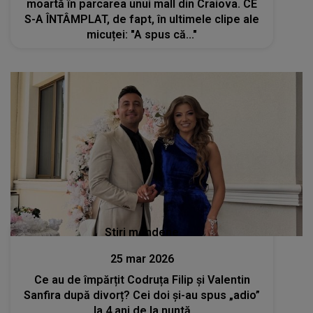
moartă în parcarea unui mall din Craiova. CE
S-A ÎNTÂMPLAT, de fapt, în ultimele clipe ale
micuței: "A spus că..."
Stiri mondene
25 mar 2026
Ce au de împărțit Codruța Filip și Valentin
Sanfira după divorț? Cei doi și-au spus „adio”
la 4 ani de la nuntă