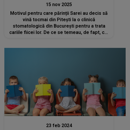
15 nov 2025
Motivul pentru care părinții Sarei au decis să
vină tocmai din Pitești la o clinică
stomatologică din București pentru a trata
cariile fiicei lor. De ce se temeau, de fapt, cei
doi? Nici nu se gândeau ce tragedie cumplită
îi va lovi
Stiri
23 feb 2024