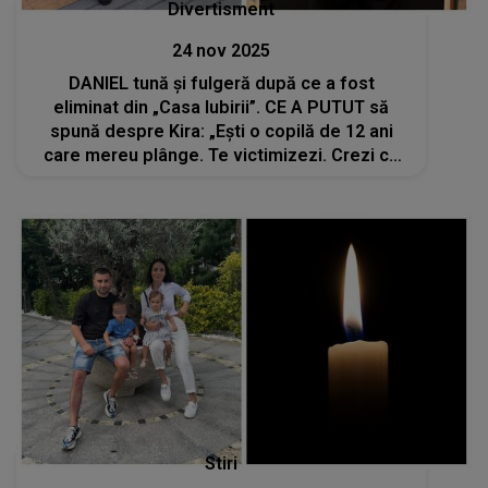
Divertisment
24 nov 2025
DANIEL tună și fulgeră după ce a fost
eliminat din „Casa Iubirii”. CE A PUTUT să
spună despre Kira: „Ești o copilă de 12 ani
care mereu plânge. Te victimizezi. Crezi că
Moldo va sta cu tine după terminarea
emisiunii? Niciodată!”
Stiri