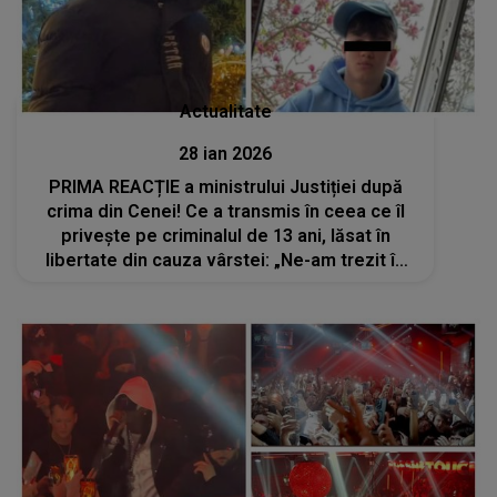
Actualitate
28 ian 2026
PRIMA REACȚIE a ministrului Justiției după
crima din Cenei! Ce a transmis în ceea ce îl
privește pe criminalul de 13 ani, lăsat în
libertate din cauza vârstei: „Ne-am trezit în
situaţia nefericită în care am...”