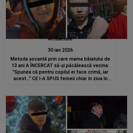
Actualitate
30 ian 2026
Metoda șocantă prin care mama băiatului de
13 ani A ÎNCERCAT să-și păcălească vecina:
"Spunea că pentru copilul ei face crimă, iar
acest..." CE I-A SPUS femeii chiar în ziua în
care a fost descoperit trupul neînsuflețit al
băiatului de 15 ani