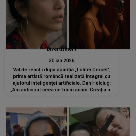
Divertisment
30 ian 2026
Val de reacții după apariția „Lolitei Cercel”,
prima artistă româncă realizată integral cu
ajutorul inteligenţei artificiale. Dan Helciug:
„Am anticipat ceea ce trăim acum. Creaţia nu
este un program de calculator”