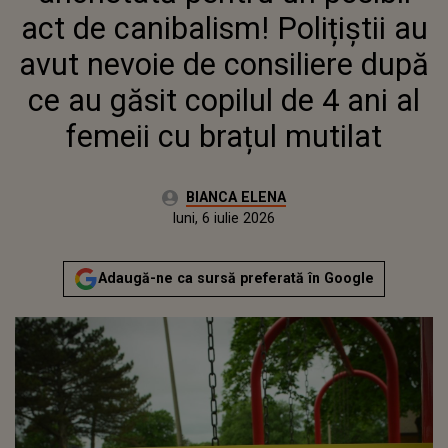
FEMEII CU BRAȚUL MUTILAT
act de canibalism! Polițiștii au
avut nevoie de consiliere după
ce au găsit copilul de 4 ani al
femeii cu brațul mutilat
Autor:
BIANCA ELENA
Publicat:
luni, 6 iulie 2026
Adaugă-ne ca sursă preferată în Google