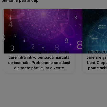
sa: "I-am spus și ei în față, eu nu te iubesc pentru
că..."
HOROSCOP 7 august 2026. Zodia
HOROSCOP 
care intră într-o perioadă marcată
care are șa
de încercări. Problemele se adună
bani. O opo
din toate părțile, iar o veste
poate schi
neașteptată îi dă planurile peste
la
cap