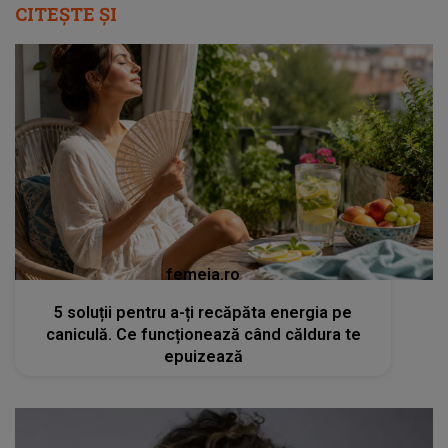
CITEȘTE ȘI
femeia.ro
5 soluții pentru a-ți recăpăta energia pe
caniculă. Ce funcționează când căldura te
epuizează