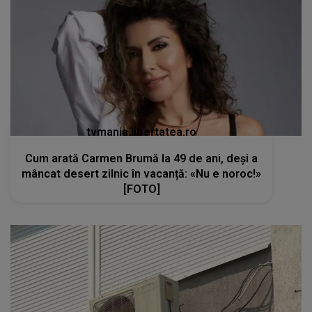
tvmania.libertatea.ro
Cum arată Carmen Brumă la 49 de ani, deși a
mâncat desert zilnic în vacanță: «Nu e noroc!»
[FOTO]