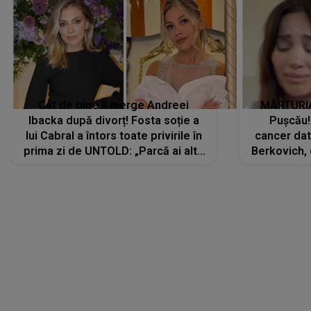
Cât de bine îi merge Andreei
MĂRTURIA
Ibacka după divorț! Fosta soție a
Pușcău!
lui Cabral a întors toate privirile în
cancer dato
prima zi de UNTOLD: „Parcă ai altă
Berkovich, 
strălucire, emani putere,
accident ru
încredere, siguranță...”
Dacă nu 