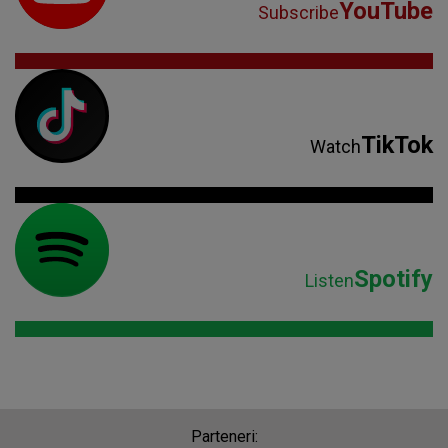
YouTube
Subscribe
TikTok
Watch
Spotify
Listen
Parteneri: