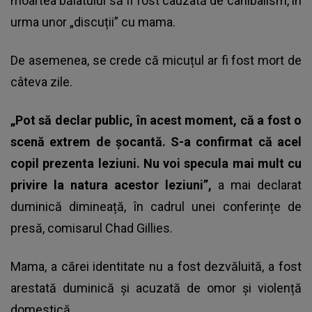
moartea băiatului să fi fost cauzată de canibalism, în
urma unor „discuții” cu mama.
De asemenea, se crede că micuțul ar fi fost mort de
câteva zile.
„Pot să declar public, în acest moment, că a fost o
scenă extrem de șocantă. S-a confirmat că acel
copil prezenta leziuni. Nu voi specula mai mult cu
privire la natura acestor leziuni”,
a mai declarat
duminică dimineață, în cadrul unei conferințe de
presă, comisarul Chad Gillies.
Mama, a cărei identitate nu a fost dezvăluită, a fost
arestată duminică și acuzată de omor și violență
domestică.