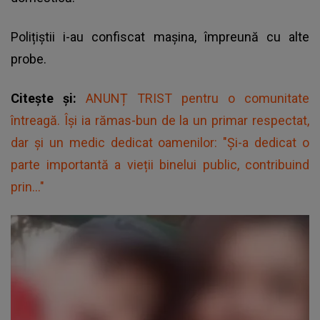
Polițiștii i-au confiscat mașina, împreună cu alte
probe.
Citește și:
ANUNȚ TRIST pentru o comunitate
întreagă. Își ia rămas-bun de la un primar respectat,
dar și un medic dedicat oamenilor: "Și-a dedicat o
parte importantă a vieții binelui public, contribuind
prin..."