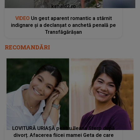
kanald2.ro
VIDEO
Un gest aparent romantic a stârnit
indignare și a declanșat o anchetă penală pe
Transfăgărășan
RECOMANDĂRI
LOVITURĂ URIAȘĂ pentru Ileana Sterp după
divorț. Afacerea fiicei mamei Geta de care