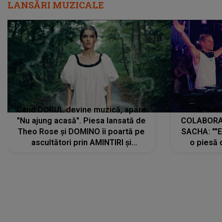
LANSĂRI MUZICALE
Când DORUL devine muzică, apare
Armin 
"Nu ajung acasă". Piesa lansată de
COLABORAR
Theo Rose și DOMINO îi poartă pe
SACHA: ""E
ascultători prin AMINTIRI și
o piesă 
REGĂSIRI, iar drumul emoțiilor
imediat pre
trece prin sufletul publicului:
cu mine șt
"Pentru toți cei care au plecat
păstrăm do
departe ca să le fie mai bine"