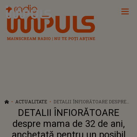
Radio Impuls
ACTUALITATE
DETALII ÎNFIORĂTOARE DESPRE
MAMA DE 32 DE ANI, ANCHETATĂ
DETALII ÎNFIORĂTOARE
PENTRU UN POSIBIL ACT DE
CANIBALISM! POLIȚIȘTII AU AVUT
despre mama de 32 de ani,
NEVOIE DE CONSILIERE DUPĂ CE
anchetată pentru un posibil
AU GĂSIT COPILUL DE 4 ANI AL