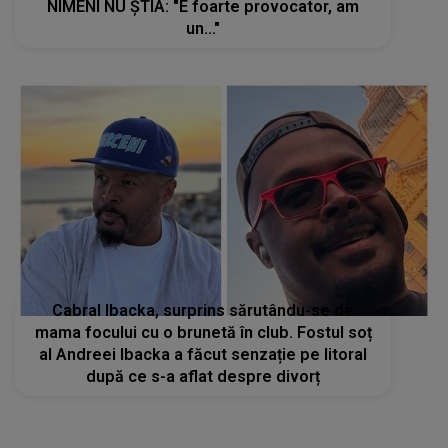
NIMENI NU ȘTIA: "E foarte provocator, am
un..."
Cabral Ibacka, surprins sărutându-se de
mama focului cu o brunetă în club. Fostul soț
al Andreei Ibacka a făcut senzație pe litoral
după ce s-a aflat despre divorț