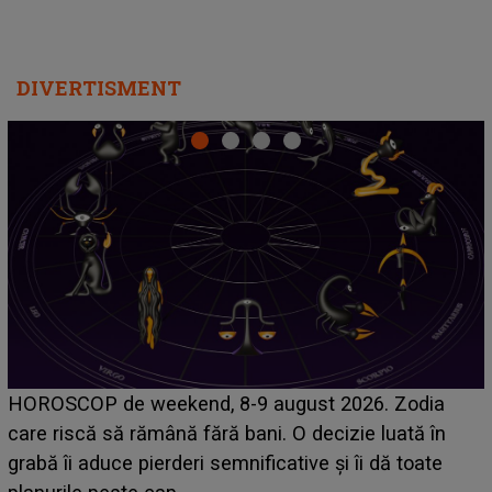
DIVERTISMENT
Emanuel a ținut ACEST DETALIU ASCUNS până
acum! În fața Alexandrei, concurentul din Casa Iubirii
face o MĂRTURISIRE NEAȘTEPTATĂ despre mama