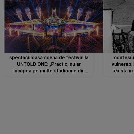
Cea mai mare și mai
Charli xc
spectaculoasă scenă de festival la
confesiu
UNTOLD ONE: „Practic, nu ar
vulnerabil
încăpea pe multe stadioane din
exista în
lume”. Evenimentul începe joi, 6
august 2026