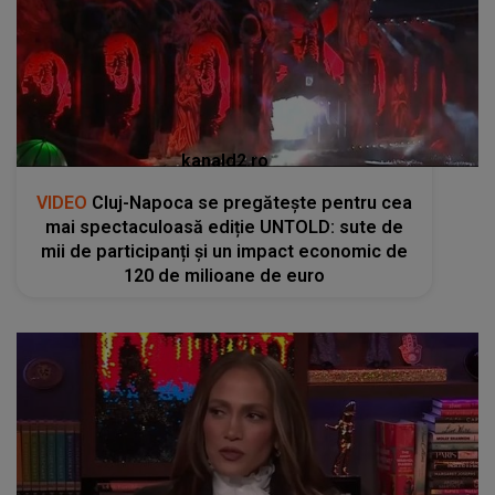
kanald2.ro
VIDEO
Cluj-Napoca se pregătește pentru cea
mai spectaculoasă ediție UNTOLD: sute de
mii de participanți și un impact economic de
120 de milioane de euro