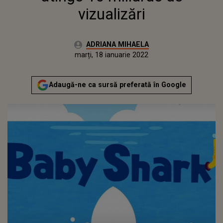
vizualizări
Autor:
ADRIANA MIHAELA
Publicat:
marți, 18 ianuarie 2022
Actualizat:
marți, 18 ianuarie 2022
Adaugă-ne ca sursă preferată în Google