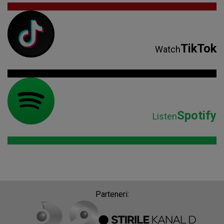
TikTok
Watch
Spotify
Listen
Parteneri: