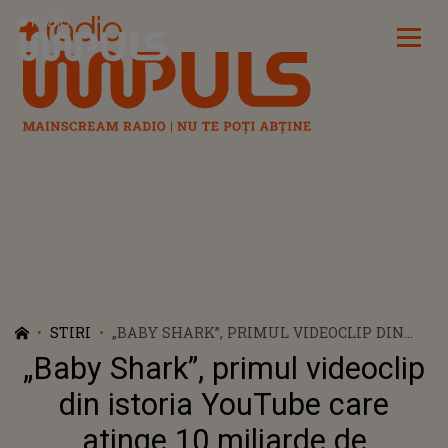
Radio Impuls
STIRI
„BABY SHARK”, PRIMUL VIDEOCLIP DIN
ISTORIA YOUTUBE CARE ATINGE 10
„Baby Shark”, primul videoclip
MILIARDE DE VIZUALIZĂRI
din istoria YouTube care
atinge 10 miliarde de