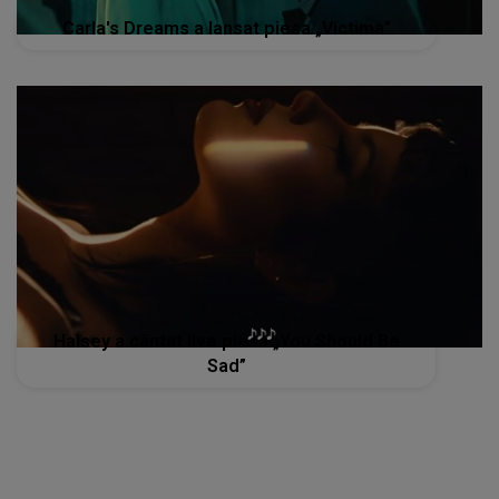
Carla's Dreams a lansat piesa „Victima”
Halsey a cântat live piesa „You Should Be
Sad”