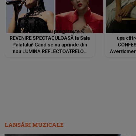
Tania Turtureanu pregătește O
Alexandra
REVENIRE SPECTACULOASĂ la Sala
ușa cătr
Palatului! Când se va aprinde din
CONFES
nou LUMINA REFLECTOATRELOR
Avertismentu
pentru artistă: " Vor fi multe
rămas ÎNT
cântece noi, în premieră. Cântece
au format-
care abia acum învață să respire"
"Am f
LANSĂRI MUZICALE