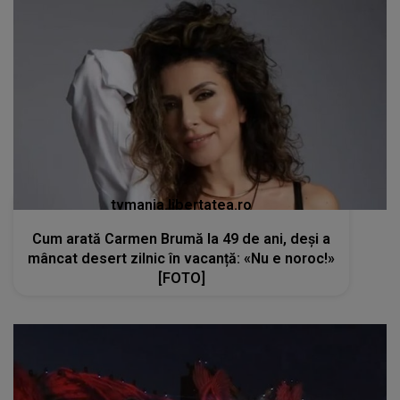
tvmania.libertatea.ro
Cum arată Carmen Brumă la 49 de ani, deși a
mâncat desert zilnic în vacanță: «Nu e noroc!»
[FOTO]