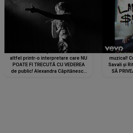
De această dată, "Dilaila" se simte
COLABORAR
altfel printr-o interpretare care NU
muzical! C
POATE FI TRECUTĂ CU VEDEREA
Savali și Ri
de public! Alexandra Căpitănescu
SĂ PRIV
a lansat VERSIUNEA LIVE a piesei