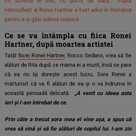
cu sufletul ei bun, cu poftă de viață". Trupul
neînsuflețit al Ronei Hartner a fost adus în România
pentru a-și găsi odihna veșnică
Ce se va întâmpla cu fiica Ronei
Hartner, după moartea artistei
Tatăl
fiicei Ronei Hartner
, Rocco Sedano, vrea să fie
alături de Rita după ce mama ei a murit, însă se pare
că ea nu își dorește acest lucru. Sora Ronei a
mărturisit că va fi alături de ea și o va îndruma în
această perioadă delicată.
„A venit cu ideea asta
ieri și l-am întrebat de ce.
Prin câte a trecut sora mea el vine așa, a spus că
vrea să vină și să fie alături de copilul lui. I-am zis