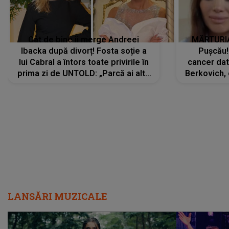
Cât de bine îi merge Andreei
MĂRTURIA
Ibacka după divorț! Fosta soție a
Pușcău!
lui Cabral a întors toate privirile în
cancer dato
prima zi de UNTOLD: „Parcă ai altă
Berkovich, 
strălucire, emani putere,
accident ru
încredere, siguranță...”
Dacă nu 
LANSĂRI MUZICALE