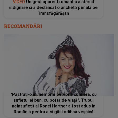
VIDEO
Un gest aparent romantic a stârnit
indignare și a declanșat o anchetă penală pe
Transfăgărășan
RECOMANDĂRI
"Păstrați-o în memorie pe Rona cum era, cu
sufletul ei bun, cu poftă de viață". Trupul
neînsuflețit al Ronei Hartner a fost adus în
România pentru a-și găsi odihna veșnică