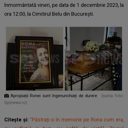
înmormântată vineri, pe data de 1 decembrie 2023, la
ora 12:00, la Cimitirul Belu din București.
Apropiații Ronei sunt îngenunchiați de durere
(sursa foto:
Spynews.ro)
Citește și:
"Păstrați-o în memorie pe Rona cum era,