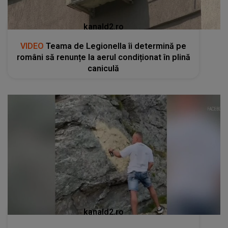
kanald2.ro
VIDEO
Teama de Legionella îi determină pe
români să renunțe la aerul condiționat în plină
caniculă
kanald2.ro