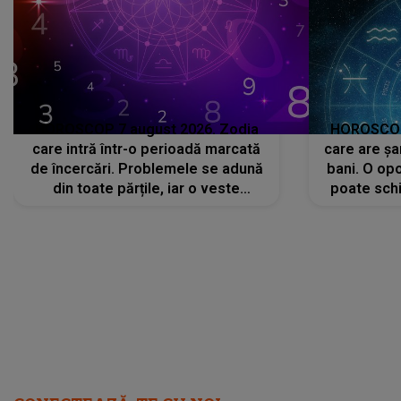
HOROSCOP 7 august 2026. Zodia
HOROSCOP 
care intră într-o perioadă marcată
care are șa
de încercări. Problemele se adună
bani. O opo
din toate părțile, iar o veste
poate schi
neașteptată îi dă planurile peste
la
cap