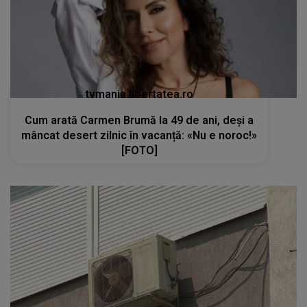
tvmania.libertatea.ro
Cum arată Carmen Brumă la 49 de ani, deși a
mâncat desert zilnic în vacanță: «Nu e noroc!»
[FOTO]