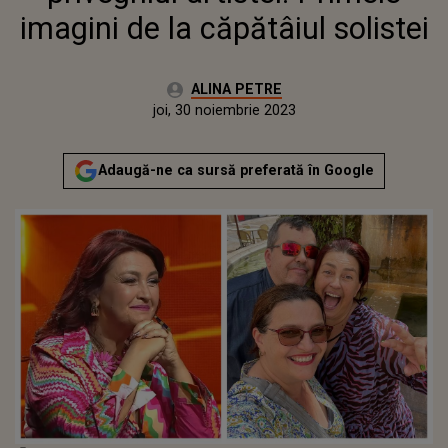
imagini de la căpătâiul solistei
Autor:
ALINA PETRE
Publicat:
joi, 30 noiembrie 2023
Actualizat:
joi, 30 noiembrie 2023
Adaugă-ne ca sursă preferată în Google