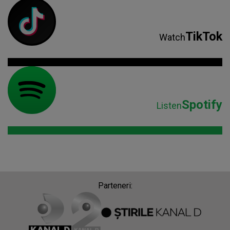
TikTok
Watch
Spotify
Listen
Parteneri: