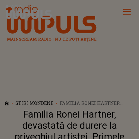
Radio Impuls
STIRI MONDENE
FAMILIA RONEI HARTNER,
DEVASTATĂ DE DURERE LA
Familia Ronei Hartner,
PRIVEGHIUL ARTISTEI.
PRIMELE IMAGINI DE LA
devastată de durere la
CĂPĂTÂIUL SOLISTEI
priveghiul artistei. Primele