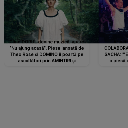
Când DORUL devine muzică, apare
Armin 
"Nu ajung acasă". Piesa lansată de
COLABORAR
Theo Rose și DOMINO îi poartă pe
SACHA: ""E
ascultători prin AMINTIRI și
o piesă 
REGĂSIRI, iar drumul emoțiilor
imediat pre
trece prin sufletul publicului:
cu mine șt
"Pentru toți cei care au plecat
păstrăm do
departe ca să le fie mai bine"