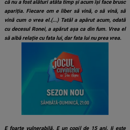
că nu a fost alături atâta timp și acum își face brusc
apariția. Fiecare om e liber să vină, o să vină, să
vină cum o vrea el.(...) Tatăl a apărut acum, odată
cu decesul Ronei, a apărut așa ca din fum. Vrea el
să aibă relație cu fata lui, dar fata lui nu prea vrea.
E foarte vulnerabilă. E un copil de 15 ani. Ii este