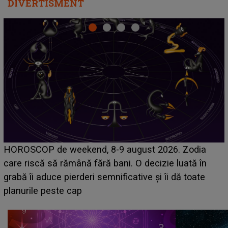
DIVERTISMENT
Emanuel a ținut ACEST DETALIU ASCUNS până
acum! În fața Alexandrei, concurentul din Casa Iubirii
face o MĂRTURISIRE NEAȘTEPTATĂ despre mama
sa: "I-am spus și ei în față, eu nu te iubesc pentru
că..."