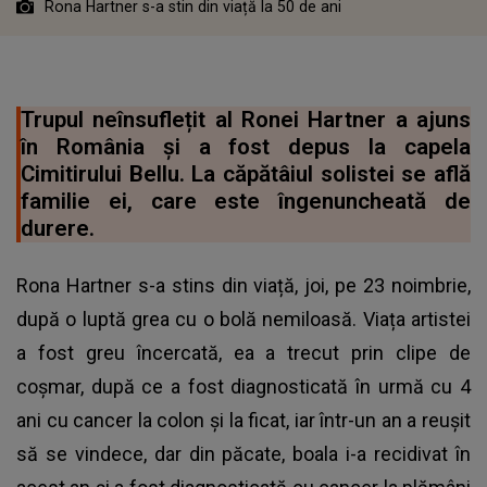
Rona Hartner s-a stin din viață la 50 de ani
Trupul neînsuflețit al Ronei Hartner a ajuns
în România și a fost depus la capela
Cimitirului Bellu. La căpătâiul solistei se află
familie ei, care este îngenuncheată de
durere.
Rona Hartner s-a stins din viață, joi, pe 23 noimbrie,
după o luptă grea cu o bolă nemiloasă. Viața artistei
a fost greu încercată, ea a trecut prin clipe de
coșmar, după ce a fost diagnosticată în urmă cu 4
ani cu cancer la colon și la ficat, iar într-un an a reușit
să se vindece, dar din păcate, boala i-a recidivat în