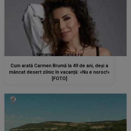
tvmania.libertatea.ro
Cum arată Carmen Brumă la 49 de ani, deși a
mâncat desert zilnic în vacanță: «Nu e noroc!»
[FOTO]