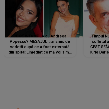
CE SE ÎNTÂMPLĂ cu Andreea
Timpul N
Popescu? MESAJUL transmis de
sufletul 
vedetă după ce a fost externată
GEST SFÂȘ
din spital: „Imediat ce mă voi simți
Iurie Dari
mai bine...”
măsură ce