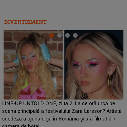
DIVERTISMENT
Ce a dezvăluit noua concurentă din "Casa Iubirii" l-a
luat prin surprindere pe Emanuel. CINE ESTE
ta
BĂIATUL VIZAT de Alexandra?! Aflându-se în fața
faptului împlinit, A RECUNOSCUT IMEDIAT: "Am