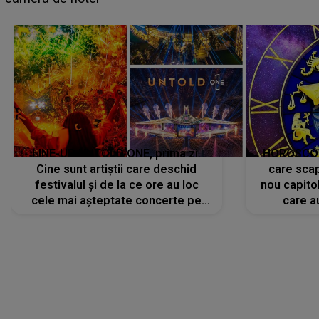
avut..."
LINE-UP UNTOLD ONE, prima zi.
HOROSCOP 
Cine sunt artiștii care deschid
care scap
festivalul și de la ce ore au loc
nou capitol
cele mai așteptate concerte pe
care a
scena principală?
perioadă 