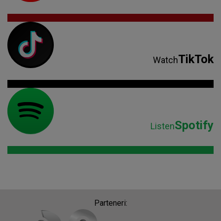
TikTok
Watch
Spotify
Listen
Parteneri: