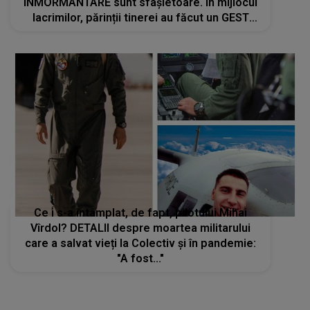
ÎNMORMÂNTARE sunt sfâșietoare. În mijlocul
lacrimilor, părinții tinerei au făcut un GEST
DUREROS. Ce prezenți au fost profund
marcați: "Îngerul nostru care ai zburat la cer.
Te vom..."
Ce i s-a întâmplat, de fapt, pilotului Mihai
Vîrdol? DETALII despre moartea militarului
care a salvat vieți la Colectiv și în pandemie:
"A fost..."