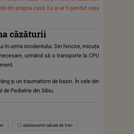
tă din propria casă. Ea și-ar fi pierdut viața
ma căzăturii
lui în urma
incidentului
. Din fericire, micuța
ile necesare, urmând să o transporte la CPU
ament.
âng și un traumatism de bazin. În cele din
l de Pediatrie din Sibiu.
on
adolescenti calcati de tren