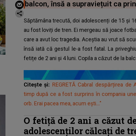
balcon, însă a supraviețuit ca pri
Săptămâna trecută, doi adolescenți de 15 și 16
au fost loviți de tren. Ei mergeau să joace fotb
care a avut loc tragedia. Aceștia au vrut să scur
însă iată că gestul le-a fost fatal. La priveghiu
fetițe de 2 ani și 4 luni. Copila a căzut de la bal
Citește și:
REGRETĂ Cabral despărțirea de 
timp după ce a fost surprins în compania unei
orb. Erai pacea mea, acum ești..."
O fetiță de 2 ani a căzut d
adolescenților călcați de t