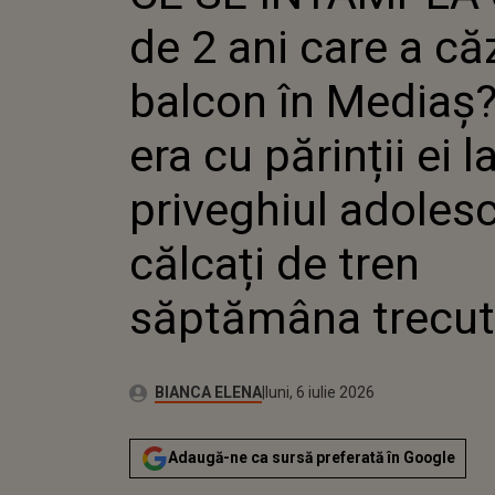
ERA CU PĂR
de 2 ani care a că
PRIVEGHI
CĂLCAȚI 
TRECUTĂ
balcon în Mediaș?
era cu părinții ei l
priveghiul adolesc
călcați de tren
săptămâna trecu
Autor:
Publicat:
BIANCA ELENA
luni, 6 iulie 2026
Adaugă-ne ca sursă preferată în Google