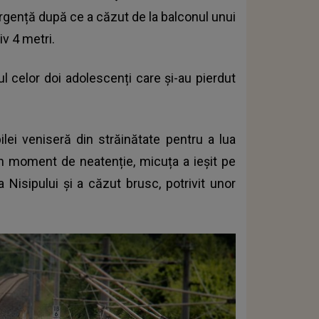
e urgență după ce a căzut de la balconul unui
iv 4 metri.
hiul celor doi adolescenți care și-au pierdut
pilei veniseră din străinătate pentru a lua
-un moment de neatenție, micuța a ieșit pe
a Nisipului și a căzut brusc, potrivit unor