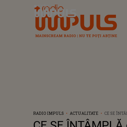
Radio Impuls
RADIO IMPULS
ACTUALITATE
CE SE ÎNT
2 ANI CARE
CE SE ÎNTÂMPLĂ c
BALCON ÎN