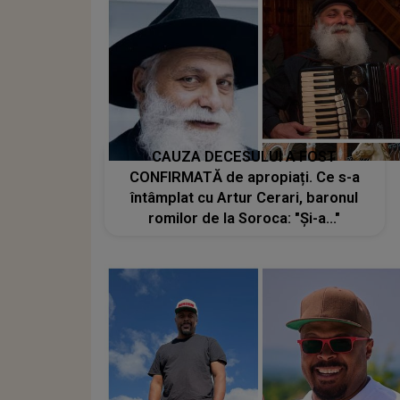
CAUZA DECESULUI A FOST
CONFIRMATĂ de apropiați. Ce s-a
întâmplat cu Artur Cerari, baronul
romilor de la Soroca: "Și-a..."