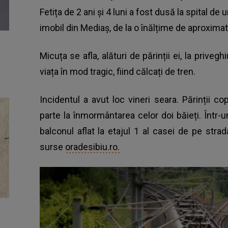
Fetița de 2 ani și 4 luni a fost dusă la spital d
imobil din Mediaș, de la o înălțime de aproximat
Micuța se afla, alături de părinții ei, la priveg
viața în mod tragic, fiind
călcați de tren.
Incidentul a avut loc vineri seara. Părinții co
parte la înmormântarea celor doi băieți. Într
balconul aflat la etajul 1 al casei de pe strad
surse
oradesibiu.ro.