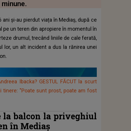
n minune.
 ani și-au pierdut viața în Mediaș, după ce
al pe un teren din apropiere în momentul în
teze drumul, trecând liniile de cale ferată,
l lor, un alt incident a dus la rănirea unei
con.
Andreea Ibacka? GESTUL FĂCUT la scurt
 tinere: "Poate sunt prost, poate am fost
e la balcon la priveghiul
ren în Mediaș