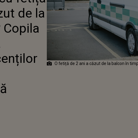
INȚII EI LA
zut de la
UL ADOLESCENȚILOR
DE TREN SĂPTĂMÂNA
 Copila
a
enților
O fetiță de 2 ani a căzut de la balcon în tim
tă