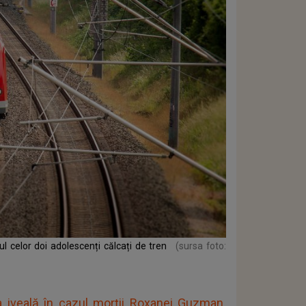
hiul celor doi adolescenți călcați de tren
(sursa foto:
iveală în cazul morții Roxanei Guzman.