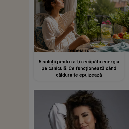
femeia.ro
5 soluții pentru a-ți recăpăta energia
pe caniculă. Ce funcționează când
căldura te epuizează