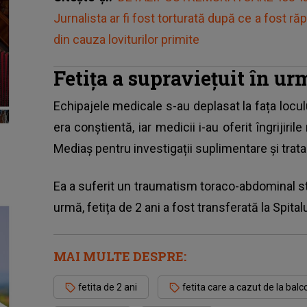
Jurnalista ar fi fost torturată după ce a fost răpi
din cauza loviturilor primite
Fetița a supraviețuit în ur
Echipajele medicale s-au deplasat la fața locu
era conștientă, iar medicii i-au oferit îngrijir
Mediaș pentru investigații suplimentare și trat
Ea a suferit un traumatism toraco-abdominal st
urmă, fetița de 2 ani a fost transferată la Spitalu
MAI MULTE DESPRE:
fetita de 2 ani
fetita care a cazut de la balc