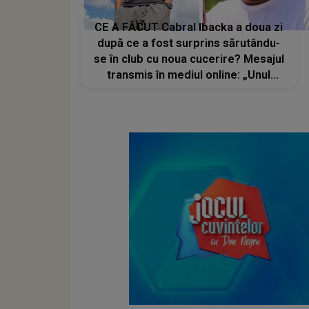
CE A FĂCUT Cabral Ibacka a doua zi
după ce a fost surprins sărutându-
se în club cu noua cucerire? Mesajul
transmis în mediul online: „Unul
dintre sunetele care bucură sufletul
omului mai mult decât orice…”