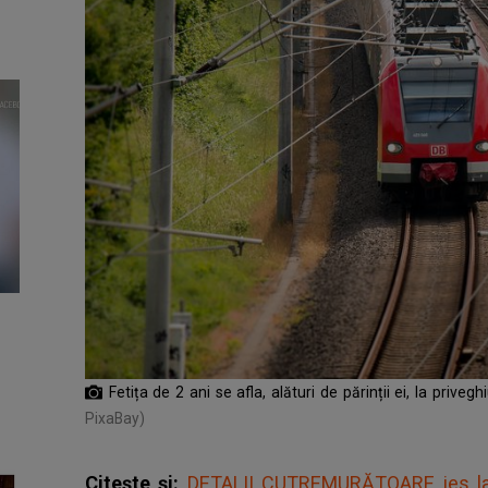
Fetița de 2 ani se afla, alături de părinții ei, la priveg
PixaBay)
Citește și:
DETALII CUTREMURĂTOARE ies la 