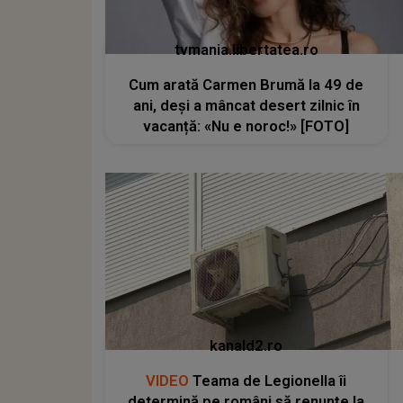
tvmania.libertatea.ro
Cum arată Carmen Brumă la 49 de
ani, deși a mâncat desert zilnic în
vacanță: «Nu e noroc!» [FOTO]
kanald2.ro
VIDEO
Teama de Legionella îi
determină pe români să renunțe la