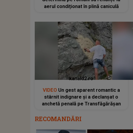
aerul condiționat în plină caniculă
kanald2.ro
VIDEO
Un gest aparent romantic a
stârnit indignare și a declanșat o
anchetă penală pe Transfăgărășan
RECOMANDĂRI