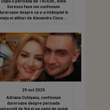
După o perioadă de TĂCERE, Alina
Sorescu face noi confesiuni
dureroase despre ce s-a întâmplat în
viața ei alături de Alexandru Ciucu și
a scos la iveală DETALII
TULBURĂTOARE: " Dacă nu făceam
așa, mă acuza că..."CE A FĂCUT
pentru a o controla
Stiri mondene
29 oct 2025
Adriana Ochișanu, confesiuni
dureroase despre perioada
petrecută de fiul ei pe patul de spital: