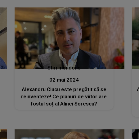
acesta este unul dintre marile mele
regrete”
Stiri mondene
02 mai 2024
Alexandru Ciucu este pregătit să se
reinventeze! Ce planuri de viitor are
fostul soț al Alinei Sorescu?