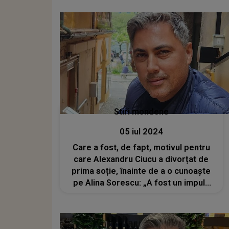
care ea le-a povestit sunt adevărate”
Stiri mondene
05 iul 2024
Care a fost, de fapt, motivul pentru
care Alexandru Ciucu a divorțat de
prima soție, înainte de a o cunoaște
pe Alina Sorescu: „A fost un impuls
de moment”