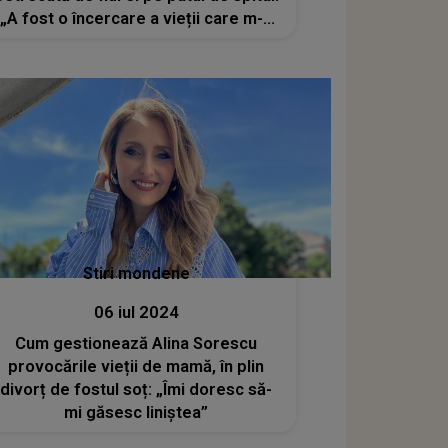
„A fost o încercare a vieții care m-a
bulversat, pur și simplu”. Cum se
simte Cristi Botgros la o săptămână
după ce a fost externat?
Stiri mondene
06 iul 2024
Cum gestionează Alina Sorescu
provocările vieții de mamă, în plin
divorț de fostul soț: „Îmi doresc să-
mi găsesc liniștea”