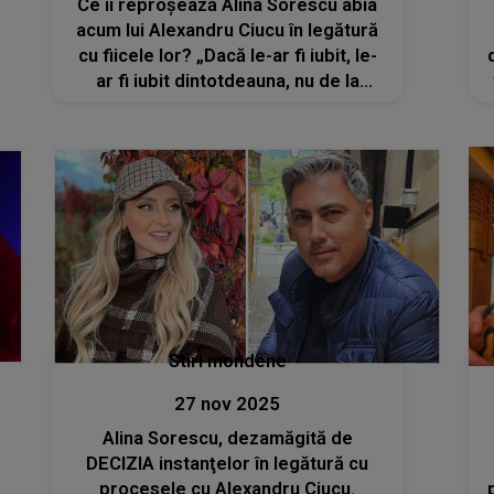
Ce îi reproșează Alina Sorescu abia
acum lui Alexandru Ciucu în legătură
cu fiicele lor? „Dacă le-ar fi iubit, le-
ar fi iubit dintotdeauna, nu de la
momentul începerii procesului”
Stiri mondene
27 nov 2025
Alina Sorescu, dezamăgită de
DECIZIA instanţelor în legătură cu
procesele cu Alexandru Ciucu.