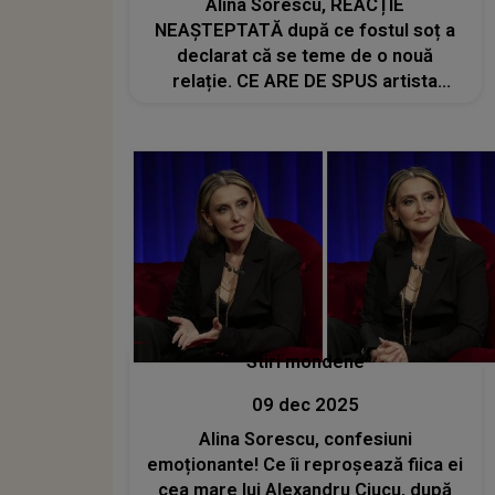
Alina Sorescu, REACȚIE
NEAȘTEPTATĂ după ce fostul soț a
declarat că se teme de o nouă
relație. CE ARE DE SPUS artista
despre Alexandru Ciucu: „E o
încercare de victimizare. Sunt lucruri
la care nu mă aștept”
Stiri mondene
09 dec 2025
Alina Sorescu, confesiuni
emoționante! Ce îi reproșează fiica ei
cea mare lui Alexandru Ciucu, după