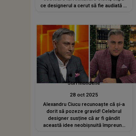
ce designerul a cerut să fie audiată în
procesul cu artista: „Îmi spune că ea
când va fi mare ar vrea să facă
dreptate copiilor care...”
Stiri mondene
28 oct 2025
Alexandru Ciucu recunoaște că și-a
dorit să pozeze gravid! Celebrul
designer susține că ar fi gândit
această idee neobișnuită împreună
cu Alina Sorescu: „Toate lucrurile pe