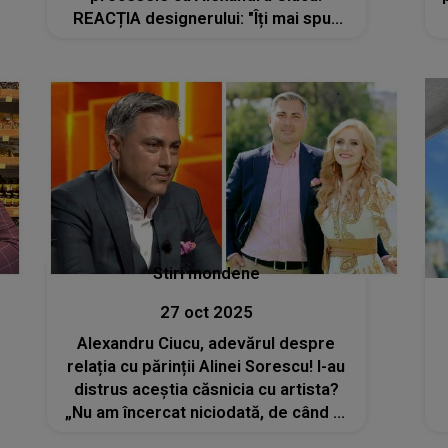
REACȚIA designerului: "Îți mai spun
un lucru, pe care nu cred că l-am mai
spus până acum. Toate lucrurile pe
care ea le-a..."
Stiri mondene
27 oct 2025
Alexandru Ciucu, adevărul despre
relația cu părinții Alinei Sorescu! I-au
distrus aceștia căsnicia cu artista?
„Nu am încercat niciodată, de când s-
au născut fetițele, să trăim în patru și