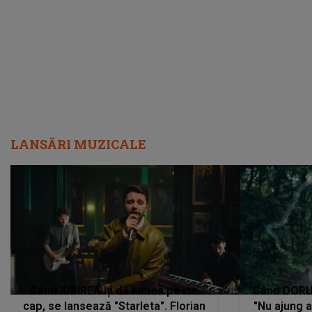
întâmplat mai exact...”
încre
LANSĂRI MUZICALE
Când IUBIREA îți dă lumea peste
Când DORUL
cap, se lansează "Starleta". Florian
"Nu ajung 