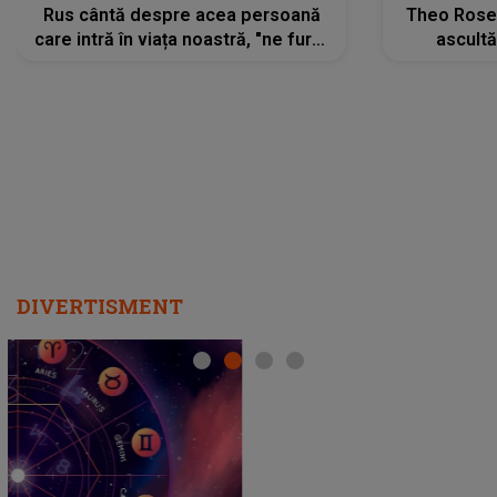
Rus cântă despre acea persoană
Theo Rose 
care intră în viața noastră, "ne fură"
ascultă
toate PRIVIRILE, toate GÂNDURILE,
REGĂSIRI
tot UNIVERSUL și fără să ne dăm
trece pr
seama, ajunge să fie motivul
"Pentru t
pentru care zâmbim
departe 
DIVERTISMENT