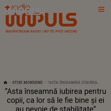
Radio Impuls
STIRI MONDENE
”ASTA ÎNSEAMNĂ IUBIREA
PENTRU COPII, CA LOR SĂ LE
”Asta înseamnă iubirea pentru
FIE BINE ȘI EI AU NEVOIE DE
STABILITATE” DECIZIA LUATĂ
copii, ca lor să le fie bine și ei
DE ALINA SORESCU CU PRIVIRE
au nevoie de stabilitate”
LA RELAȚIA CU TATĂL FIICELOR