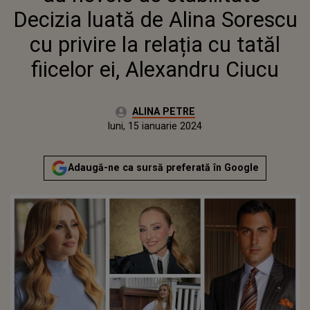
EI, ALEXANDRU CIUCU
Decizia luată de Alina Sorescu
cu privire la relația cu tatăl
fiicelor ei, Alexandru Ciucu
Autor:
ALINA PETRE
Publicat:
sâmbătă, 13 ianuarie 2024
Actualizat:
luni, 15 ianuarie 2024
Adaugă-ne ca sursă preferată în Google