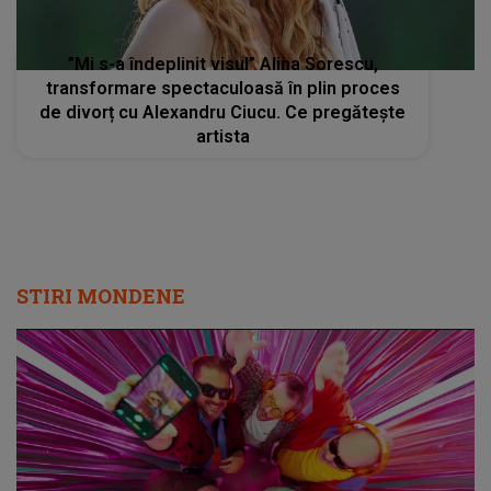
”Mi s-a îndeplinit visul” Alina Sorescu,
transformare spectaculoasă în plin proces
de divorț cu Alexandru Ciucu. Ce pregătește
artista
STIRI MONDENE