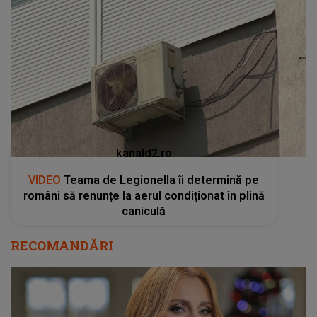
kanald2.ro
VIDEO
Teama de Legionella îi determină pe
români să renunțe la aerul condiționat în plină
caniculă
RECOMANDĂRI