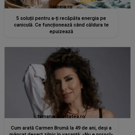
femeia.ro
5 soluții pentru a-ți recăpăta energia pe
caniculă. Ce funcționează când căldura te
epuizează
tvmania.libertatea.ro
Cum arată Carmen Brumă la 49 de ani, deși a
mâncat desert zilnic în vacanță: «Nu e noroc!»