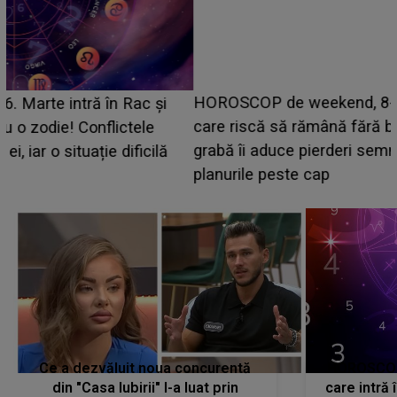
HOROSCOP de weekend, 8-9 august 2026. Zodia
care riscă să rămână fără bani. O decizie luată în
grabă îi aduce pierderi semnificative și îi dă toate
planurile peste cap
c
Ce a dezvăluit noua concurentă
HOROSCOP 
din "Casa Iubirii" l-a luat prin
care intră