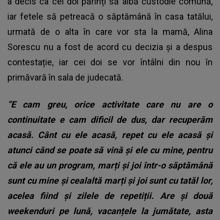
a decis ca cei doi părinți să aibă custodie comună,
iar fetele să petreacă o săptămână în casa tatălui,
urmată de o alta în care vor sta la mamă, Alina
Sorescu nu a fost de acord cu decizia și a despus
contestație, iar cei doi se vor întâlni din nou în
primăvară în sala de judecată.
”E cam greu, orice activitate care nu are o
continuitate e cam dificil de dus, dar recuperăm
acasă. Cânt cu ele acasă, repet cu ele acasă și
atunci când se poate să vină și ele cu mine, pentru
că ele au un program, marți și joi într-o săptămână
sunt cu mine și cealaltă marți și joi sunt cu tatăl lor,
acelea fiind și zilele de repetiții. Are și două
weekenduri pe lună, vacanțele la jumătate, asta