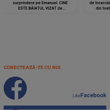
surprindere pe Emanuel. CINE
de încercă
ESTE BĂIATUL VIZAT de
din toat
Alexandra?! Aflându-se în fața
neașteptat
faptului împlinit, A RECUNOSCUT
IMEDIAT: "Am avut..."
CONECTEAZĂ-TE CU NOI
Facebook
Like