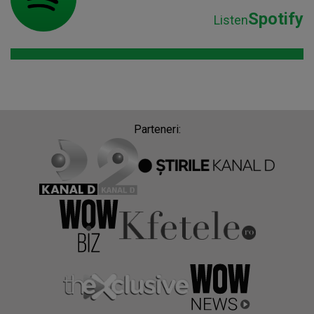
Spotify
Listen
Parteneri: