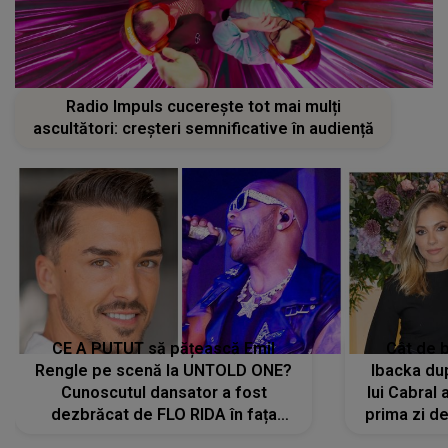
Radio Impuls cucerește tot mai mulți
ascultători: creșteri semnificative în audiență
CE A PUTUT să pățească Emil
Cât de b
Rengle pe scenă la UNTOLD ONE?
Ibacka dup
Cunoscutul dansator a fost
lui Cabral a
dezbrăcat de FLO RIDA în fața
prima zi d
tuturor: „Mi-a dat hainele lui. Ce s-a
strălu