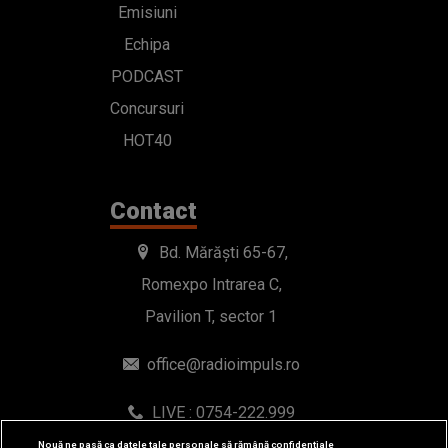
Emisiuni
Echipa
PODCAST
Concursuri
HOT40
Contact
Bd. Mărăști 65-67,
Romexpo Intrarea C,
Pavilion T, sector 1
office@radioimpuls.ro
LIVE : 0754-222.999
WhatsApp: 0754-222.999
Nouă ne pasă ca datele tale personale să rămână confidențiale