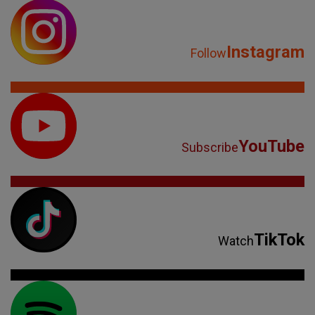
Instagram
Follow
YouTube
Subscribe
TikTok
Watch