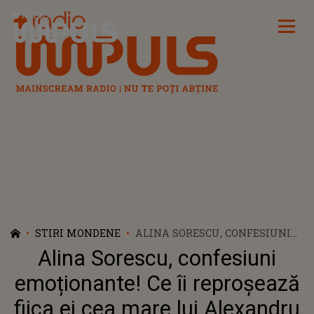
Radio Impuls
STIRI MONDENE
ALINA SORESCU, CONFESIUNI
EMOȚIONANTE! CE ÎI
Alina Sorescu, confesiuni
REPROȘEAZĂ FIICA EI CEA
MARE LUI ALEXANDRU CIUCU,
emoționante! Ce îi reproșează
DUPĂ CE DESIGNERUL A CERUT
fiica ei cea mare lui Alexandru
SĂ FIE AUDIATĂ ÎN PROCESUL