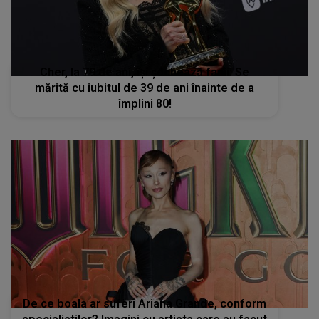
Cher, la 79 de ani, își șochează fanii: Se
mărită cu iubitul de 39 de ani înainte de a
împlini 80!
De ce boala ar suferi Ariana Grande, conform