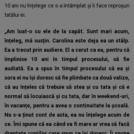
10 ani nu înțelege ce s-a întâmplat și îi face reproșuri
tatălui ei.
„Am luat-o cu ele de la capăt. Sunt mari acum,
înțeleg, mă susțin. Carolina este deja ea un stâlp.
Ea a trecut prin audiere. El a cerut ca ea, pentru că
împlinise 10 ani în timpul procesului, să fie
audiată. Ea a spus în timpul procesului că ea și
sora ei nu își doresc să fie plimbate ca două valize,
că au înțeles că trebuie să stea și cu tata și că e
normal să locuiască și cu tata, dar în weekend-uri,
în vacanțe, pentru a avea o continuitate la școală.
Nu s-a ținut cont de asta, ea nu înțelege acum de
ce. Îmi spune că ea când va fi mare ar vrea să facă
dreptate copiilor care spun ce își doresc. Îi spune