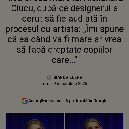
CU ARTISTA: „ÎMI SPUNE CĂ EA
Ciucu, după ce designerul a
CÂND VA FI MARE AR VREA SĂ
FACĂ DREPTATE COPIILOR
cerut să fie audiată în
CARE...”
procesul cu artista: „Îmi spune
că ea când va fi mare ar vrea
să facă dreptate copiilor
care...”
Autor:
BIANCA ELENA
Publicat:
marți, 9 decembrie 2025
Actualizat:
marți, 9 decembrie 2025
Adaugă-ne ca sursă preferată în Google