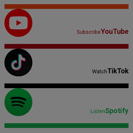
YouTube
Subscribe
TikTok
Watch
Spotify
Listen