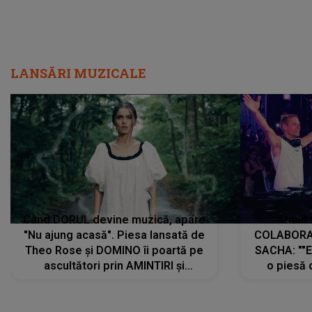
LANSĂRI MUZICALE
Când DORUL devine muzică, apare
Armin 
"Nu ajung acasă". Piesa lansată de
COLABORAR
Theo Rose și DOMINO îi poartă pe
SACHA: ""E
ascultători prin AMINTIRI și
o piesă 
REGĂSIRI, iar drumul emoțiilor
imediat pre
trece prin sufletul publicului:
cu mine șt
"Pentru toți cei care au plecat
păstrăm do