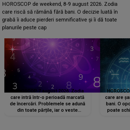
Emanuel a ținut ACEST DETALIU ASCUNS până
acum! În fața Alexandrei, concurentul din Casa Iubirii
face o MĂRTURISIRE NEAȘTEPTATĂ despre mama
sa: "I-am spus și ei în față, eu nu te iubesc pentru
că..."
HOROSCOP 7 august 2026. Zodia
HOROSCOP 
care intră într-o perioadă marcată
care are șa
de încercări. Problemele se adună
bani. O opo
din toate părțile, iar o veste
poate schi
neașteptată îi dă planurile peste
la
cap