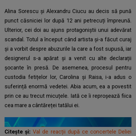
Alina Sorescu și Alexandru Ciucu au decis să pună
punct căsniciei lor după 12 ani petrecuți împreună.
Ulterior, cei doi au ajuns protagoniștii unui adevărat
scandal. Totul a început când artista și-a făcut curaj
și a vorbit despre abuzurile la care a fost supusă, iar
designerul s-a apărat și a venit cu alte declarații
șocante în presă. De asemenea, procesul pentru
custodia fetițelor lor, Carolina și Raisa, i-a adus o
suferință enormă vedetei. Abia acum, ea a povestit
prin ce au trecut micuțele. Iată ce îi reproșează fiica
cea mare a cântăreței tatălui ei.
Citește și:
Val de reacții după ce concertele Deliei