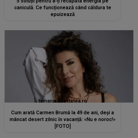
5 soluții pentru a-ți recăpăta energia pe
caniculă. Ce funcționează când căldura te
epuizează
tvmania.libertatea.ro
Cum arată Carmen Brumă la 49 de ani, deși a
mâncat desert zilnic în vacanță: «Nu e noroc!»
[FOTO]