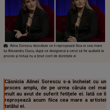
Alina Sorescu dezvăluie ce îi reproșează fiica ei cea mare
lui Alexandru Ciucu, după ce designerul a cerut să fie audiată la
proces și totuși nu a ținut cont de dorințele ei
Căsnicia Alinei Sorescu s-a încheiat cu un
proces amplu, de pe urma căruia cel mai
mult au avut de suferit fetițele ei. Iată ce îi
reproșează acum fiica cea mare a artistei
tatălui ei.