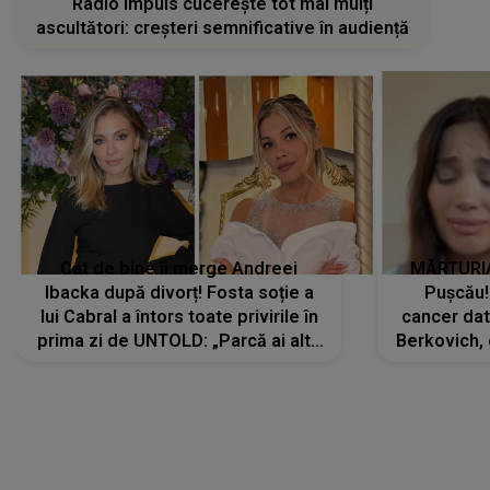
Radio Impuls cucerește tot mai mulți
ascultători: creșteri semnificative în audiență
Cât de bine îi merge Andreei
MĂRTURIA
Ibacka după divorț! Fosta soție a
Pușcău!
lui Cabral a întors toate privirile în
cancer dato
prima zi de UNTOLD: „Parcă ai altă
Berkovich, 
strălucire, emani putere,
accident ru
încredere, siguranță...”
Dacă nu 