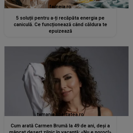
femeia.ro
5 soluții pentru a-ți recăpăta energia pe
caniculă. Ce funcționează când căldura te
epuizează
tvmania.libertatea.ro
Cum arată Carmen Brumă la 49 de ani, deși a
mâncat desert zilnic în vacanță: «Nu e noroc!»