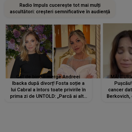
Radio Impuls cucerește tot mai mulți
ascultători: creșteri semnificative în audiență
Cât de bine îi merge Andreei
MĂRTURIA
Ibacka după divorț! Fosta soție a
Pușcău!
lui Cabral a întors toate privirile în
cancer dato
prima zi de UNTOLD: „Parcă ai altă
Berkovich, 
strălucire, emani putere,
accident ru
încredere, siguranță...”
Dacă nu 