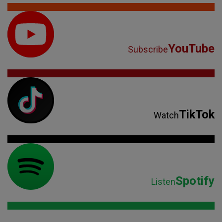
YouTube
Subscribe
TikTok
Watch
Spotify
Listen