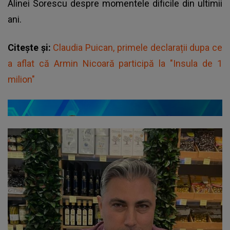
Alinei Sorescu despre momentele dificile din ultimii
ani.
Citește și:
Claudia Puican, primele declarații dupa ce
a aflat că Armin Nicoară participă la "Insula de 1
milion"