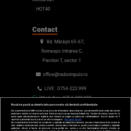
HOT40
Contact
Bd. Mărăști 65-67,
Romexpo Intrarea C,
Pavilion T, sector 1
office@radioimpuls.ro
LIVE : 0754-222.999
WhatsApp: 0754-222.999
Nouă ne pasă ca datele tale personale să rămână confidențiale
Noi și partenerii noștri
589
stocăm și/sau accesăm informații pe dispozitivul dvs., precum identificatorii cookie unici pentru
prelucrarea datelor cu caracter personal. Puteți accepta sau gestiona preferințele dvs. făcând clic mai jos, respectiv vă
puteți opune utilizării unui interes legitim în orice moment pe pagina cu politica de confidențialitate. Aceste alegeri vor fi
raportate partenerilor noștri și nu vă vor afecta navigarea.
Mai multe detalii
Noi si partenerii nostri (retelele de socializare si agentiile de publicitate partenere, precum si furnizorii nostri de servicii de
date analitice) prelucram date pentru a permite website-ului sa functioneze, pentru a personaliza continutul si anunturile
publicitare afisate in functie de interesele si/sau profilul dvs., pentru a va oferi functionalitati aferente retelelor de