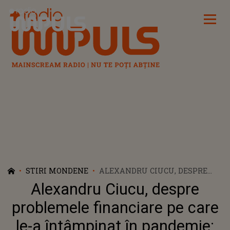
Radio Impuls
STIRI MONDENE
ALEXANDRU CIUCU, DESPRE
PROBLEMELE FINANCIARE PE
Alexandru Ciucu, despre
CARE LE-A ÎNTÂMPINAT ÎN
PANDEMIE: „A FOST UN AN
problemele financiare pe care
DEZASTRUOS”
le-a întâmpinat în pandemie: