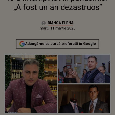
„A fost un an dezastruos”
Autor:
BIANCA ELENA
Publicat:
luni, 11 martie 2024
Actualizat:
marți, 11 martie 2025
Adaugă-ne ca sursă preferată în Google