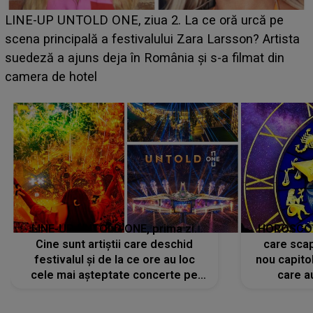
Ce a dezvăluit noua concurentă din "Casa Iubirii" l-a
luat prin surprindere pe Emanuel. CINE ESTE
BĂIATUL VIZAT de Alexandra?! Aflându-se în fața
faptului împlinit, A RECUNOSCUT IMEDIAT: "Am
avut..."
LINE-UP UNTOLD ONE, prima zi.
HOROSCOP 
Cine sunt artiștii care deschid
care scap
festivalul și de la ce ore au loc
nou capitol
cele mai așteptate concerte pe
care a
scena principală?
perioadă 