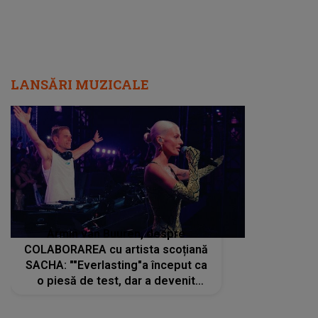
LANSĂRI MUZICALE
Armin van Buuren, despre
Andrei U
COLABORAREA cu artista scoțiană
IUBIRII în
SACHA: ""Everlasting"a început ca
Artistul 
o piesă de test, dar a devenit
PERECHE 
imediat preferata fanilor. Sacha și
care aleg
cu mine știam că nu am putea să o
același dr