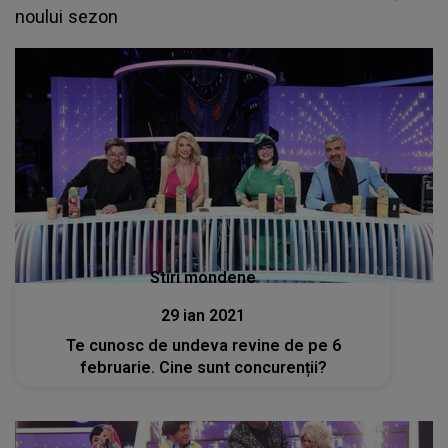
noului sezon
Stiri mondene
29 ian 2021
Te cunosc de undeva revine de pe 6
februarie. Cine sunt concurenții?