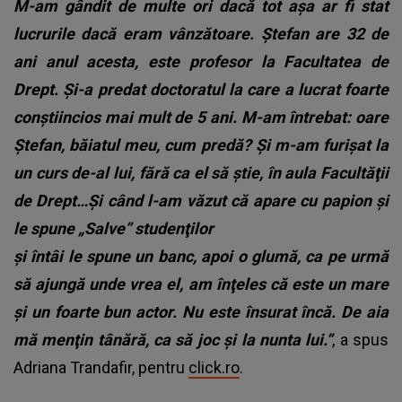
M-am gândit de multe ori dacă tot aşa ar fi stat
lucrurile dacă eram vânzătoare. Ştefan are 32 de
ani anul acesta, este profesor la Facultatea de
Drept. Şi-a predat doctoratul la care a lucrat foarte
conştiincios mai mult de 5 ani. M-am întrebat: oare
Ştefan, băiatul meu, cum predă? Şi m-am furişat la
un curs de-al lui, fără ca el să ştie, în aula Facultăţii
de Drept…Şi când l-am văzut că apare cu papion şi
le spune „Salve” studenţilor
şi întâi le spune un banc, apoi o glumă, ca pe urmă
să ajungă unde vrea el, am înţeles că este un mare
şi un foarte bun actor. Nu este însurat încă. De aia
mă menţin tânără, ca să joc şi la nunta lui.”
, a spus
Adriana Trandafir, pentru
click.ro
.