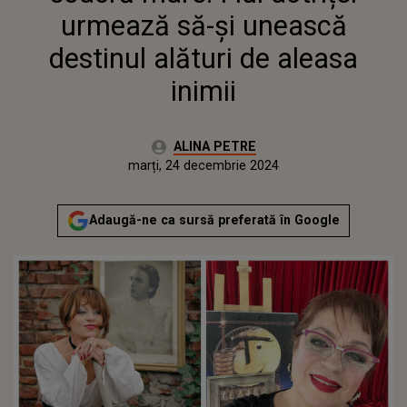
INIMII
urmează să-şi unească
destinul alături de aleasa
inimii
Autor:
ALINA PETRE
Publicat:
duminică, 24 decembrie 2023
Actualizat:
marți, 24 decembrie 2024
Adaugă-ne ca sursă preferată în Google