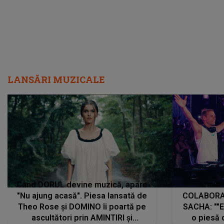
LANSĂRI MUZICALE
Când DORUL devine muzică, apare
Armin 
"Nu ajung acasă". Piesa lansată de
COLABORAR
Theo Rose și DOMINO îi poartă pe
SACHA: ""E
ascultători prin AMINTIRI și
o piesă 