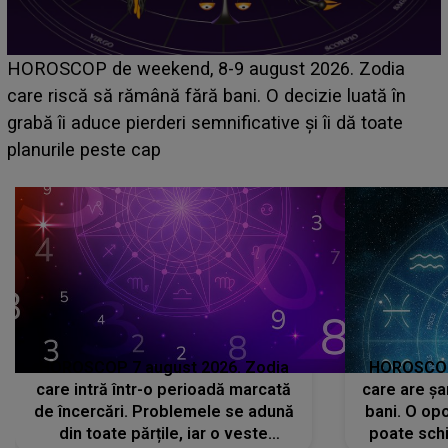
Emanuel a ținut ACEST DETALIU ASCUNS până
acum! În fața Alexandrei, concurentul din Casa Iubirii
face o MĂRTURISIRE NEAȘTEPTATĂ despre mama
sa: "I-am spus și ei în față, eu nu te iubesc pentru
că..."
HOROSCOP 7 august 2026. Zodia
HOROSCOP 
care intră într-o perioadă marcată
care are șa
de încercări. Problemele se adună
bani. O opo
din toate părțile, iar o veste
poate schi