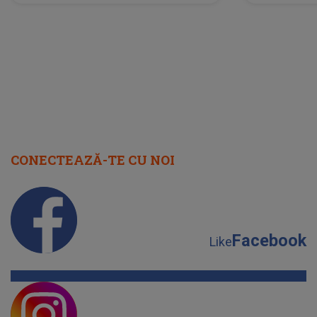
neașteptată îi dă planurile peste
la
cap
CONECTEAZĂ-TE CU NOI
Facebook
Like