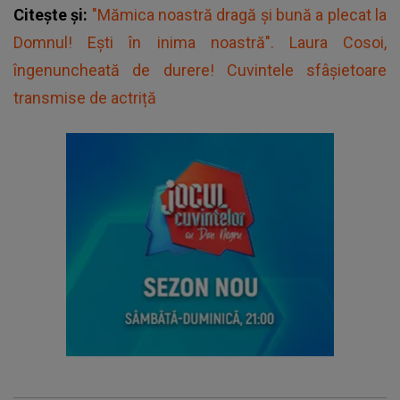
Citește și:
"Mămica noastră dragă și bună a plecat la
Domnul! Ești în inima noastră". Laura Cosoi,
îngenuncheată de durere! Cuvintele sfâșietoare
transmise de actriță