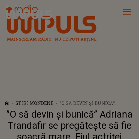
Radio Impuls
STIRI MONDENE
”O SĂ DEVIN ȘI BUNICĂ”
ADRIANA TRANDAFIR SE
”O să devin și bunică” Adriana
PREGĂTEȘTE SĂ FIE SOACRĂ
MARE. FIUL ACTRIȚEI
Trandafir se pregătește să fie
URMEAZĂ SĂ-ŞI UNEASCĂ
soacră mare. Fiul actriței
DESTINUL ALĂTURI DE ALEASA