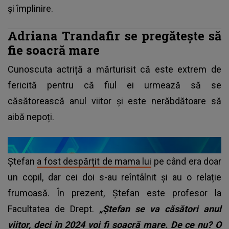
și împlinire.
Adriana Trandafir se pregătește să
fie soacră mare
Cunoscuta actriță a mărturisit că este extrem de
fericită pentru că fiul ei urmează să se
căsătorească anul viitor și este nerăbdătoare să
aibă nepoți.
Ștefan
a fost despărțit de mama lui
pe când era doar
un copil, dar cei doi s-au reîntâlnit și au o relație
frumoasă. În prezent, Ștefan este profesor la
Facultatea de Drept.
„Ștefan se va căsători anul
viitor, deci în 2024 voi fi soacră mare. De ce nu? O