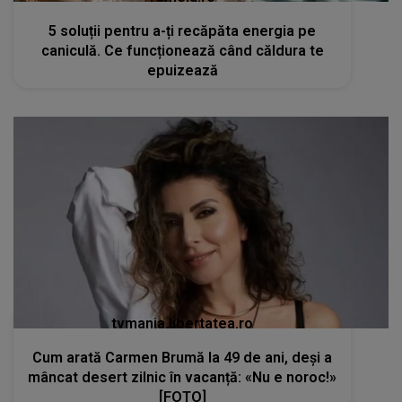
5 soluții pentru a-ți recăpăta energia pe
caniculă. Ce funcționează când căldura te
epuizează
tvmania.libertatea.ro
Cum arată Carmen Brumă la 49 de ani, deși a
mâncat desert zilnic în vacanță: «Nu e noroc!»
[FOTO]