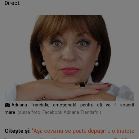
Direct.
Adriana Trandafir, emoționată pentru că va fi soacră
mare
(sursa foto: Facebook Adriana Trandafir )
Citește și:
"Aşa ceva nu se poate depăşi! E o tristeţe