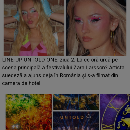
Ce a dezvăluit noua concurentă din "Casa Iubirii" l-a
luat prin surprindere pe Emanuel. CINE ESTE
BĂIATUL VIZAT de Alexandra?! Aflându-se în fața
faptului împlinit, A RECUNOSCUT IMEDIAT: "Am
avut..."