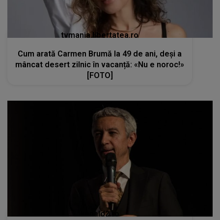
tvmania.libertatea.ro
Cum arată Carmen Brumă la 49 de ani, deși a
mâncat desert zilnic în vacanță: «Nu e noroc!»
[FOTO]
kanald2.ro