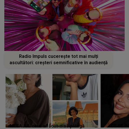
Radio Impuls cucerește tot mai mulți
ascultători: creșteri semnificative în audiență
MESAJUL care a făcut-o să plângă
CE SE Î