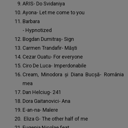
ARIS- Do Svidaniya
Ayona- Let me come to you
Barbara
- Hypnotized
Bogdan Dumitraş- Sign
Carmen Trandafir- Măşti
Cezar Ouatu- For everyone
Ciro De Luca- Imperdonabile
Cream, Minodora şi Diana Bucşă- România
mea
Dan Helciug- 241
Dora Gaitanovici- Ana
E-an-na- Malere
Eliza G- The other half of me
Eugenia Nicolae feat.