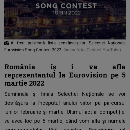
A fost publicată lista semifinaliștilor Selecției Naționale
Eurovision Song Contest 2022
(sursa foto: Captură YouTube)
România îș
i va afla
reprezentantul la Eurovision pe 5
martie 2022
Semifinala și finala Selecției Naționale se vor
desfășura la începutul anului viitor pe parcursul
lunilor februarie și martie. Ultimul act al competiției
va avea loc pe 5 martie, când vom afla și numele
reprezentantului țării noastre. Reamintim că