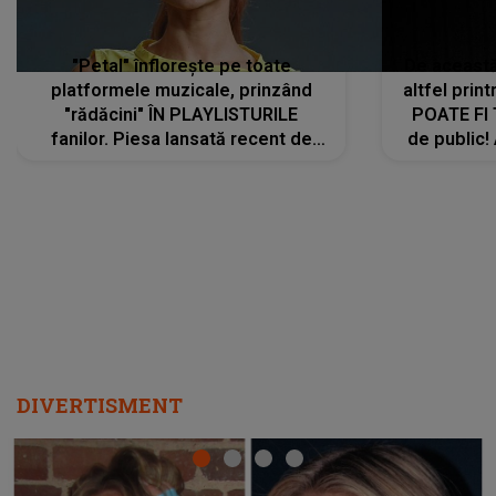
"Petal" înflorește pe toate
De această 
platformele muzicale, prinzând
altfel prin
"rădăcini" ÎN PLAYLISTURILE
POATE FI
fanilor. Piesa lansată recent de
de public!
Ariana Grande îi face pe
a lansat V
ascultători SĂ O ASCULTE PE
REPEAT
DIVERTISMENT