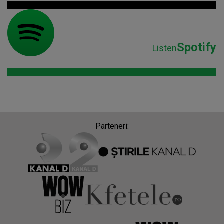
Spotify
Listen
Parteneri: