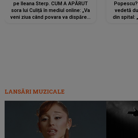
pe Ileana Sterp. CUM A APĂRUT
Popescu?
sora lui Culiță în mediul online: „Va
vedetă du
veni ziua când povara va dispărea,
din spital:
iar lacrimile...”
LANSĂRI MUZICALE