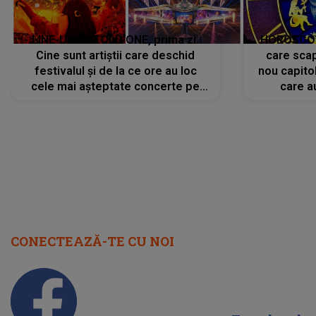
LINE-UP UNTOLD ONE, prima zi.
HOROSCOP 
Cine sunt artiștii care deschid
care scap
festivalul și de la ce ore au loc
nou capitol
cele mai așteptate concerte pe
care a
scena principală?
perioadă 
CONECTEAZĂ-TE CU NOI