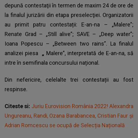
depună contestaţii în termen de maxim 24 de ore de
la finalul jurizării din etapa preselecţiei. Organizatorii
au primit patru contestații: E-an-na – „Malere”;
Renate Grad – „Still alive”; SAVE – „Deep water”;
Ioana Popescu – „Between two rains”. La finalul
analizei piesa
„
Malere”, interpretată de E-an-na, să
intre în semifinala concursului național.
Din nefericire, celelalte trei contestații au fost
respinse.
Citeste si:
Juriu Eurovision România 2022! Alexandra
Ungureanu, Randi, Ozana Barabancea, Cristian Faur şi
Adrian Romcescu se ocupă de Selecția Națională