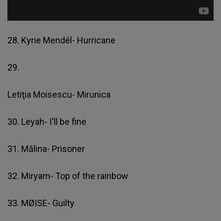
28. Kyrie Mendél- Hurricane
29.
Letiţia Moisescu- Mirunica
30. Leyah- I'll be fine
31. Mălina- Prisoner
32. Miryam- Top of the rainbow
33. MØISE- Guilty