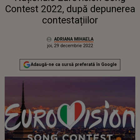
Contest 2022, după depunerea
contestațiilor
Autor:
ADRIANA MIHAELA
Publicat:
miercuri, 29 decembrie 2021
Actualizat:
joi, 29 decembrie 2022
Adaugă-ne ca sursă preferată în Google