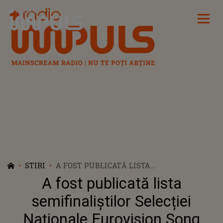
Radio Impuls
STIRI
A FOST PUBLICATĂ LISTA
SEMIFINALIȘTILOR SELECȚIEI NAȚIONALE
A fost publicată lista
EUROVISION SONG CONTEST 2022, DUPĂ
DEPUNEREA CONTESTAȚIILOR
semifinaliștilor Selecției
Naționale Eurovision Song