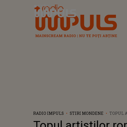
Radio Impuls
RADIO IMPULS
STIRI MONDENE
TOPUL 
CARE NE
Topul artistilor r
2025: H