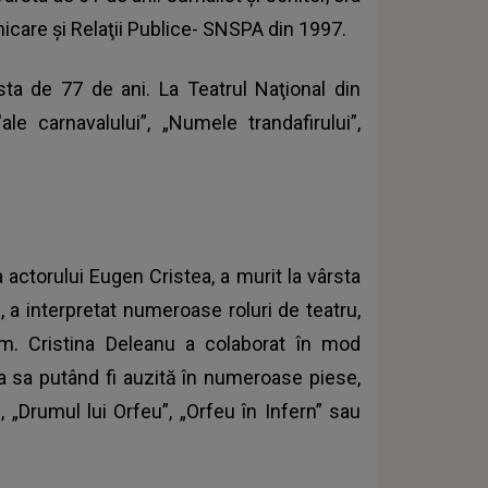
icare şi Relaţii Publice- SNSPA din 1997.
sta de 77 de ani. La Teatrul Naţional din
e carnavalului”, „Numele trandafirului”,
ţia actorului Eugen Cristea, a murit la vârsta
, a interpretat numeroase roluri de teatru,
film. Cristina Deleanu a colaborat în mod
a sa putând fi auzită în numeroase piese,
, „Drumul lui Orfeu”, „Orfeu în Infern” sau