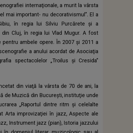
nografiei internaţionale, a murit la vârsta
cel mai important- nu decorativismul”. El a
ibiu, în regia lui Silviu Purcărete şi a
 din Cluj, în regia lui Vlad Mugur. A fost
e pentru ambele opere. În 2007 şi 2011 a
scenografie a anului acordat de Asociaţia
rafia spectacolelor „Troilus şi Cresida”
încetat din viaţă la vârsta de 70 de ani, la
lă de Muzică din Bucureşti, instituţie unde
ucrarea „Raportul dintre ritm şi celelalte
t Arta improvizaţiei în jazz, Aspecte ale
z, Instrument jazz (pian), Istoria jazzului
şi în domeniul literar, muzicologic sau al