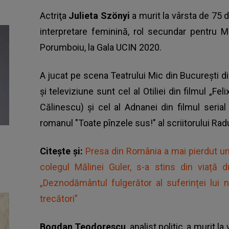
Actriţa
Julieta Szönyi
a murit la vârsta de 75
interpretare feminină, rol secundar pentru 
Porumboiu, la Gala UCIN 2020.
A jucat pe scena Teatrului Mic din Bucureşti d
şi televiziune sunt cel al Otiliei din filmul „Fe
Călinescu) şi cel al Adnanei din filmul seria
romanul "Toate pînzele sus!" al scriitorului Rad
Citește și:
Presa din România a mai pierdut u
colegul Mălinei Guler, s-a stins din viață
„Deznodământul fulgerător al suferinței lui 
trecători”
Bogdan Teodorescu
, analist politic, a murit la