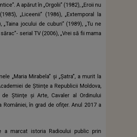
tice”. A apărut în „Orgolii” (1982), „Eroii nu
(1985), „Liceenii” (1986), „Extemporal la
), „Taina jocului de cuburi” (1989), „Tu ne
ărac”- serial TV (2006), „Vrei să fii mama
ele „Maria Mirabela” şi „Şatra”, a murit la
Academiei de Ştiinţe a Republicii Moldova,
 Ştiinţe şi Arte, Cavaler al Ordinului
a României, în grad de ofiţer. Anul 2017 a
e a marcat istoria Radioului public prin