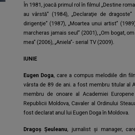
În 1981, joacă primul rol în filmul „Destine roman
au vârstă” (1984), „Declaraţie de dragoste” 
dirigenţie” (1987), „Moartea unui artist” (1989
marcheras jamais seul” (2001), „Om bogat, om s
mea” (2006), „Aniela”- serial TV (2009).
IUNIE
Eugen Doga
, care a compus melodiile din film
vârsta de 89 de ani. a fost membru titular al 
membru de onoare al Academiei Europene de
Republicii Moldova, Cavaler al Ordinului Steau
fost declarat anul lui Eugen Doga în Moldova.
Dragoş Şeuleanu
, jurnalist şi manager, car