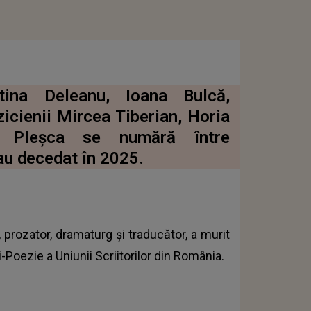
stina Deleanu, Ioana Bulcă,
cienii Mircea Tiberian, Horia
' Pleşca se numără între
au decedat în 2025.
, prozator, dramaturg şi traducător, a murit
i-Poezie a Uniunii Scriitorilor din România.