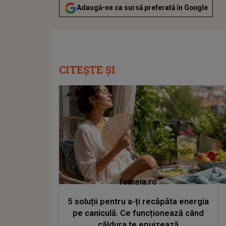
Adaugă-ne ca sursă preferată în Google
CITEȘTE ȘI
femeia.ro
5 soluții pentru a-ți recăpăta energia
pe caniculă. Ce funcționează când
căldura te epuizează