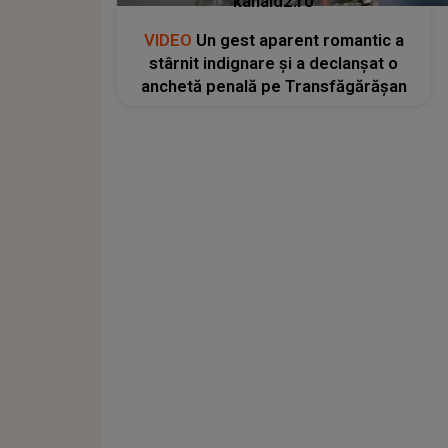
kanald2.ro
VIDEO
Un gest aparent romantic a
stârnit indignare și a declanșat o
anchetă penală pe Transfăgărășan