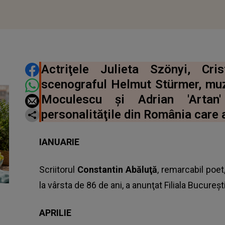
DISTRIBUIE ARTICOLUL
Actriţele Julieta Szönyi, Cri
scenograful Helmut Stürmer, muzi
Moculescu şi Adrian 'Artan
personalităţile din România care 
IANUARIE
Scriitorul
Constantin Abăluţă
, remarcabil poet
la vârsta de 86 de ani, a anunţat Filiala Bucureşt
APRILIE