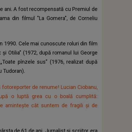
 de ani. A fost recompensată cu Premiul de
Mama din filmul "La Gomera", de Corneliu
in 1990. Cele mai cunoscute roluri din film
lix şi Otilia” (1972, după romanul lui George
l „Toate pînzele sus” (1976, realizat după
u Tudoran).
n fotoreporter de renume! Lucian Ciobanu,
 după o luptă grea cu o boală cumplită:
ne amintește cât suntem de fragili și de
 vârsta de 61 de ani. Jurnalist şi scriitor, era