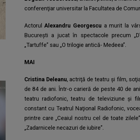
conferenţiar universitar la Facultatea de Comun
Actorul
Alexandru Georgescu
a murit la vâr
Bucureşti a jucat în spectacole precum „D'al
„Tartuffe” sau „O trilogie antică- Medeea”.
MAI
Cristina Deleanu
, actriţă de teatru şi film, so
de 84 de ani. Într-o carieră de peste 40 de ani
teatru radiofonic, teatru de televiziune şi 
constant cu Teatrul Naţional Radiofonic, voce
printre care „Ceaiul nostru cel de toate zilele”
„Zadarnicele necazuri de iubire”.