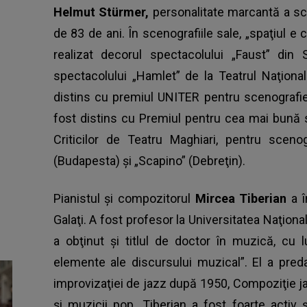
Helmut Stürmer,
personalitate marcantă a sce
de 83 de ani. În scenografiile sale, „spaţiul e 
realizat decorul spectacolului „Faust” din S
spectacolului „Hamlet” de la Teatrul Naţional
distins cu premiul UNITER pentru scenografi
fost distins cu Premiul pentru cea mai bună 
Criticilor de Teatru Maghiari, pentru scenog
(Budapesta) şi „Scapino” (Debreţin).
Pianistul şi compozitorul
Mircea Tiberian
a 
Galaţi. A fost profesor la Universitatea Naţiona
a obţinut şi titlul de doctor în muzică, cu l
elemente ale discursului muzical”. El a preda
improvizaţiei de jazz după 1950, Compoziţie jaz
şi muzicii pop. Tiberian a fost foarte activ 