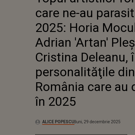
ADRIAN 
care ne-au parasit
CRISTIN
PERSONA
ROMÂNI
2025: Horia Mocu
ÎN 2025
Adrian 'Artan' Ple
Cristina Deleanu, 
personalităţile din
România care au 
în 2025
Publicat:
Autor:
luni, 29 decembrie 2025
Actualizat:
ALICE POPESCU
luni, 29 decembrie 2025