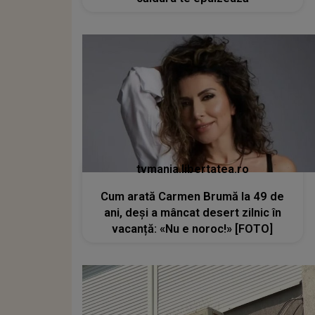
tvmania.libertatea.ro
Cum arată Carmen Brumă la 49 de
ani, deși a mâncat desert zilnic în
vacanță: «Nu e noroc!» [FOTO]