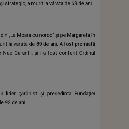
 şi strategic, a murit la vârsta de 63 de ani.
a din „La Moara cu noroc” şi pe Margareta în
rit la vârsta de 89 de ani. A fost premiată
 Nae Caranfil, şi i-a fost conferit Ordinul
ui lider ţărănist şi preşedinta Fundaţiei
de 92 de ani.