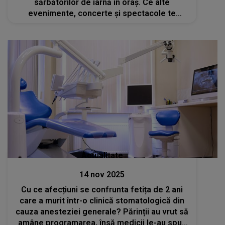
sărbătorilor de iarnă în oraș. Ce alte
evenimente, concerte și spectacole te
așteaptă în București?
Actualitate
14 nov 2025
Cu ce afecțiuni se confrunta fetița de 2 ani
care a murit într-o clinică stomatologică din
cauza anesteziei generale? Părinții au vrut să
amâne programarea, însă medicii le-au spus