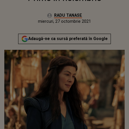
Autor:
RADU TANASE
Publicat:
miercuri, 27 octombrie 2021
Actualizat:
miercuri, 27 octombrie 2021
Adaugă-ne ca sursă preferată în Google