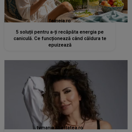
femeia.ro
5 soluții pentru a-ți recăpăta energia pe
caniculă. Ce funcționează când căldura te
epuizează
tvmania.libertatea.ro