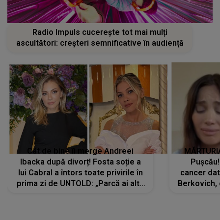
Radio Impuls cucerește tot mai mulți
ascultători: creșteri semnificative în audiență
Cât de bine îi merge Andreei
MĂRTURIA
Ibacka după divorț! Fosta soție a
Pușcău!
lui Cabral a întors toate privirile în
cancer dato
prima zi de UNTOLD: „Parcă ai altă
Berkovich, 
strălucire, emani putere,
accident ru
încredere, siguranță...”
Dacă nu 