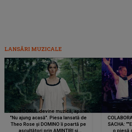
LANSĂRI MUZICALE
Când DORUL devine muzică, apare
Armin 
"Nu ajung acasă". Piesa lansată de
COLABORAR
Theo Rose și DOMINO îi poartă pe
SACHA: ""E
ascultători prin AMINTIRI și
o piesă 