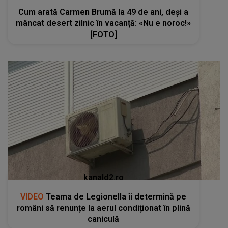
Cum arată Carmen Brumă la 49 de ani, deși a
mâncat desert zilnic în vacanță: «Nu e noroc!»
[FOTO]
kanald2.ro
VIDEO
Teama de Legionella îi determină pe
români să renunțe la aerul condiționat în plină
caniculă