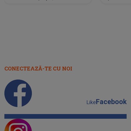
neașteptată îi dă planurile peste
la
cap
CONECTEAZĂ-TE CU NOI
Facebook
Like