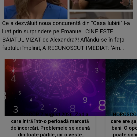
HOROSCOP de weekend, 8-9 augus
n "Casa Iubirii" l-a
care riscă să rămână fără bani. O d
l. CINE ESTE
grabă îi aduce pierderi semnificativ
lându-se în fața
planurile peste cap
T IMEDIAT: "Am
HOROSCOP 7 august 2026. Zodia
HOROSCOP 
care intră într-o perioadă marcată
care are șa
de încercări. Problemele se adună
bani. O opo
din toate părțile, iar o veste
poate schi