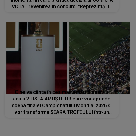
VOTAT revenirea în concurs: "Reprezintă un
proiect strategic de..."
Cine va cânta în cea mai urmărită seară a
anului? LISTA ARTIȘTILOR care vor aprinde
scena finalei Campionatului Mondial 2026 și
vor transforma SEARA TROFEULUI într-un
show de neuitat: "Ceremonia de închidere va
încheia..."