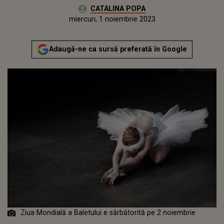
Autor:
CATALINA POPA
Publicat:
marți, 1 noiembrie 2022
Actualizat:
miercuri, 1 noiembrie 2023
Adaugă-ne ca sursă preferată în Google
Ziua Mondială a Baletului e sărbătorită pe 2 noiembrie