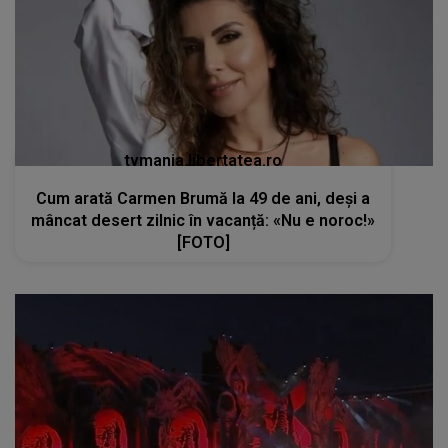
tvmania.libertatea.ro
Cum arată Carmen Brumă la 49 de ani, deși a
mâncat desert zilnic în vacanță: «Nu e noroc!»
[FOTO]