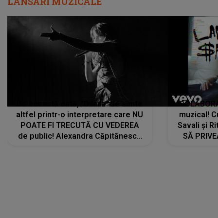
LANSĂRI MUZICALE
De această dată, "Dilaila" se simte
COLABORAR
altfel printr-o interpretare care NU
muzical! C
POATE FI TRECUTĂ CU VEDEREA
Savali și Ri
de public! Alexandra Căpitănescu
SĂ PRIV
a lansat VERSIUNEA LIVE a piesei