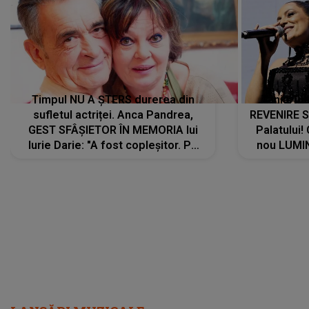
Timpul NU A ȘTERS durerea din
Tania Tu
sufletul actriței. Anca Pandrea,
REVENIRE 
GEST SFÂȘIETOR ÎN MEMORIA lui
Palatului!
Iurie Darie: "A fost copleșitor. Pe
nou LUMI
măsură ce trece timpul parcă..."
pentru a
cântece no
care abia 