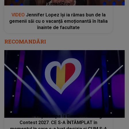
kanald2.ro
VIDEO
Jennifer Lopez își ia rămas bun de la
gemenii săi cu o vacanță emoționantă în Italia
înainte de facultate
RECOMANDĂRI
România va participa la Eurovision Song
Contest 2027. CE S-A ÎNTÂMPLAT în
momentul în care s-a luat decizia și CUM S-A