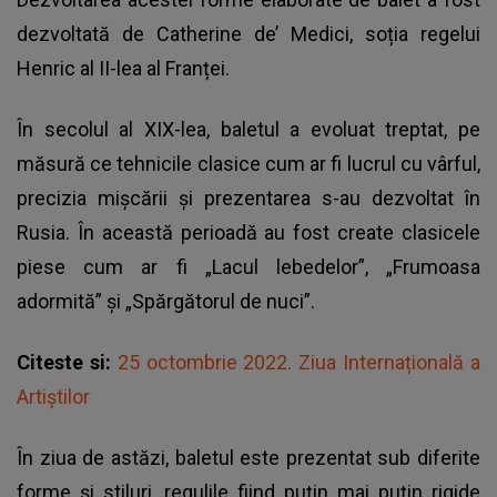
dezvoltată de Catherine de’ Medici, soția regelui
Henric al II-lea al Franței.
În secolul al XIX-lea, baletul a evoluat treptat, pe
măsură ce tehnicile clasice cum ar fi lucrul cu vârful,
precizia mișcării și prezentarea s-au dezvoltat în
Rusia. În această perioadă au fost create clasicele
piese cum ar fi „Lacul lebedelor”, „Frumoasa
adormită” și „Spărgătorul de nuci”.
Citeste si:
25 octombrie 2022. Ziua Internațională a
Artiștilor
În ziua de astăzi, baletul este prezentat sub diferite
forme și stiluri, regulile fiind puțin mai puțin rigide