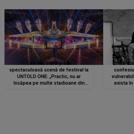
Cea mai mare și mai
Charli xc
spectaculoasă scenă de festival la
confesiu
UNTOLD ONE: „Practic, nu ar
vulnerabil
încăpea pe multe stadioane din
exista în
lume”. Evenimentul începe joi, 6
august 2026