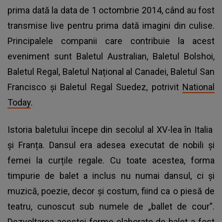
prima dată la data de 1 octombrie 2014, când au fost
transmise live pentru prima dată imagini din culise.
Principalele companii care contribuie la acest
eveniment sunt Baletul Australian, Baletul Bolshoi,
Baletul Regal, Baletul Național al Canadei, Baletul San
Francisco și Baletul Regal Suedez, potrivit
National
Today
.
Istoria baletului începe din secolul al XV-lea în
Italia
și Franța. Dansul era adesea executat de nobili și
femei la curțile regale. Cu toate acestea, forma
timpurie de balet a inclus nu numai dansul, ci și
muzică, poezie, decor și costum, fiind ca o piesă de
teatru, cunoscut sub numele de „ballet de cour”.
Dezvoltarea acestei forme elaborate de balet a fost