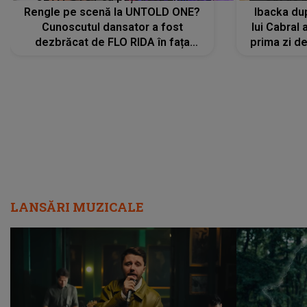
Rengle pe scenă la UNTOLD ONE?
Ibacka dup
Cunoscutul dansator a fost
lui Cabral a
dezbrăcat de FLO RIDA în fața
prima zi d
tuturor: „Mi-a dat hainele lui. Ce s-a
strălu
întâmplat mai exact...”
încre
LANSĂRI MUZICALE