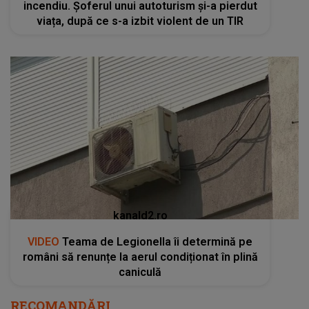
incendiu. Șoferul unui autoturism și-a pierdut
viața, după ce s-a izbit violent de un TIR
kanald2.ro
VIDEO
Teama de Legionella îi determină pe
români să renunțe la aerul condiționat în plină
caniculă
RECOMANDĂRI