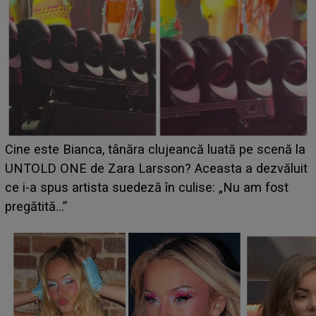
HOROSCOP 11 august 2026. Marte intră în Rac și
a
aduce tensiuni uriașe pentru o zodie! Conflictele
t
izbucnesc din senin în jurul ei, iar o situație dificilă
scapă de sub control