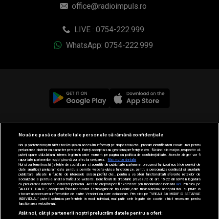
office@radioimpuls.ro
LIVE : 0754-222.999
WhatsApp: 0754-222.999
© 2019-2026 DOGAN MEDIA INTERNATIONAL SA, Toate
Nouă ne pasă ca datele tale personale să rămână confidențiale
drepturile rezervate.
Noi și partenerii noștri
589
stocăm și/sau accesăm informații pe dispozitivul dvs., precum identificatorii cookie unici pentru
prelucrarea datelor cu caracter personal. Puteți accepta sau gestiona preferințele dvs. făcând clic mai jos, respectiv vă
puteți opune utilizării unui interes legitim în orice moment pe pagina cu politica de confidențialitate. Aceste alegeri vor fi
raportate partenerilor noștri și nu vă vor afecta navigarea.
Mai multe detalii
Noi si partenerii nostri (retelele de socializare si agentiile de publicitate partenere, precum si furnizorii nostri de servicii de
date analitice) prelucram date pentru a permite website-ului sa functioneze, pentru a personaliza continutul si anunturile
publicitare afisate in functie de interesele si/sau profilul dvs., pentru a va oferi functionalitati aferente retelelor de
socializare si pentru a analiza traficul pe website. Beneficiati de drepturile prevazute de art. 15-22 din GDPR in legatura
cu prelucrarea datelor cu caracter personal. Aceste drepturi pot fi exercitate prin modalitatea indicata
aici
. Prin click pe
“ACCEPT TOATE”, acceptati folosirea tuturor Tehnologiilor de tip Cookie, care implica inclusiv acceptul dvs. cu privire la
stocarea/accesarea informatiilor de catre Vendor-ii cu care colaboram. Prin click pe “VREAU SA MODIFIC SETARILE
INDIVIDUAL” puteti schimba preferintele in mod individual, mai putin cele legate de cookie strict necesare pentru
functionarea website-ului.
Atât noi, cât și partenerii noștri prelucrăm datele pentru a oferi: