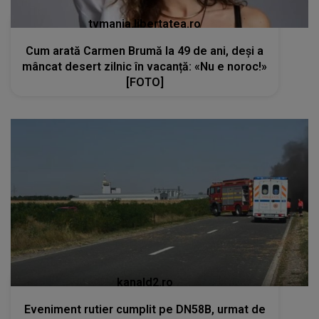
tvmania.libertatea.ro
Cum arată Carmen Brumă la 49 de ani, deși a
mâncat desert zilnic în vacanță: «Nu e noroc!»
[FOTO]
kanald2.ro
Eveniment rutier cumplit pe DN58B, urmat de