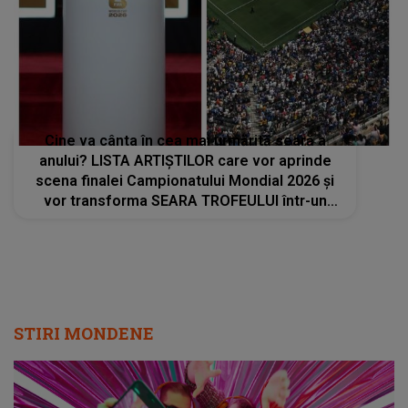
Cine va cânta în cea mai urmărită seară a
anului? LISTA ARTIȘTILOR care vor aprinde
scena finalei Campionatului Mondial 2026 și
vor transforma SEARA TROFEULUI într-un
show de neuitat: "Ceremonia de închidere va
încheia..."
STIRI MONDENE