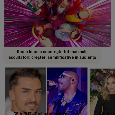
Radio Impuls cucerește tot mai mulți
ascultători: creșteri semnificative în audiență
CE A PUTUT să pățească Emil
Cât de b