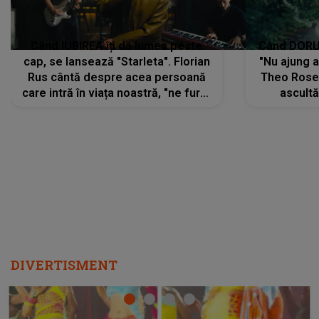
Când IUBIREA îți dă lumea peste
Când DORUL
cap, se lansează "Starleta". Florian
"Nu ajung 
Rus cântă despre acea persoană
Theo Rose 
care intră în viața noastră, "ne fură"
ascultă
toate PRIVIRILE, toate GÂNDURILE,
REGĂSIRI
tot UNIVERSUL și fără să ne dăm
trece pr
seama, ajunge să fie motivul
"Pentru t
pentru care zâmbim
departe 
DIVERTISMENT