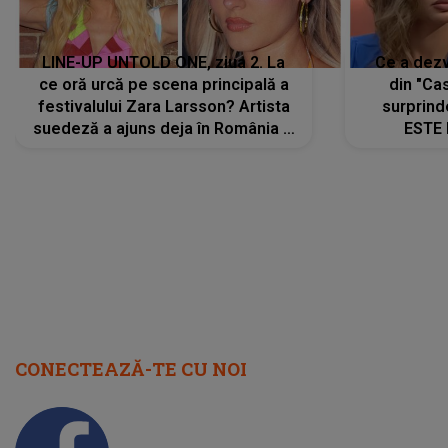
LINE-UP UNTOLD ONE, ziua 2. La
Ce a dezv
ce oră urcă pe scena principală a
din "Cas
festivalului Zara Larsson? Artista
surprind
suedeză a ajuns deja în România și
ESTE 
s-a filmat din camera de hotel
Alexandr
faptului 
IMED
CONECTEAZĂ-TE CU NOI