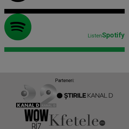
Spotify
Listen
Parteneri: