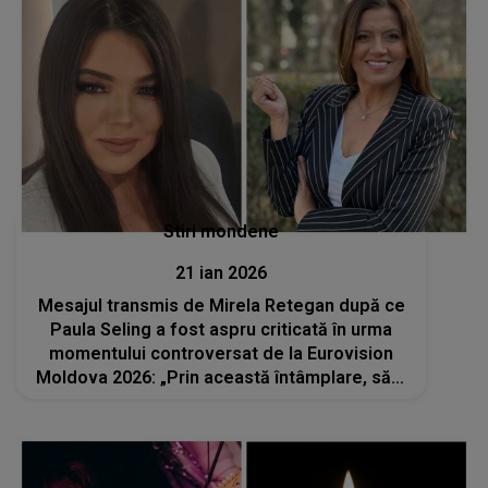
Stiri mondene
21 ian 2026
Mesajul transmis de Mirela Retegan după ce
Paula Seling a fost aspru criticată în urma
momentului controversat de la Eurovision
Moldova 2026: „Prin această întâmplare, să-ți
amintești...” Artista și-a cerut scuze public în
urma gafei sale