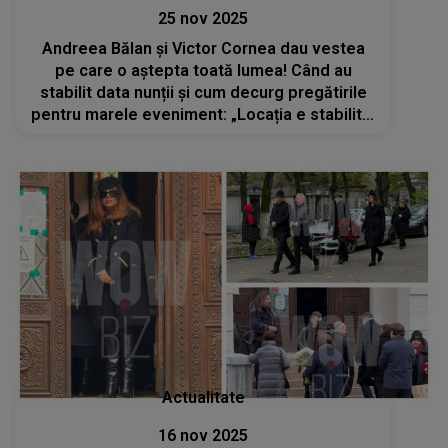
25 nov 2025
Andreea Bălan și Victor Cornea dau vestea
pe care o aștepta toată lumea! Când au
stabilit data nunții și cum decurg pregătirile
pentru marele eveniment: „Locația e stabilită,
e undeva pe malul Lacului Buftea. Dansul
mirilor e cel mai complicat”
Actualitate
16 nov 2025