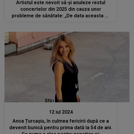
Artistul este nevoit să-și anuleze restul
concertelor din 2025 din cauza unor
probleme de sănătate: „De data aceasta mi
s-a spus că trebuie să iau lucrurile în serios și
că nu pot să mă joc. Îmi pare foarte rău”
Stiri mondene
12 iul 2024
Anca Țurcașiu, în culmea fericirii după ce a
devenit bunică pentru prima dată la 54 de ani.