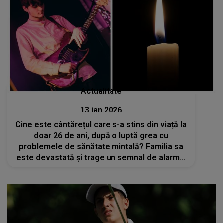
Actualitate
13 ian 2026
Cine este cântărețul care s-a stins din viață la
doar 26 de ani, după o luptă grea cu
problemele de sănătate mintală? Familia sa
este devastată și trage un semnal de alarmă:
„Luați legătura cu cei dragi pentru ca astfel
de tragedii să nu mai aibă loc”