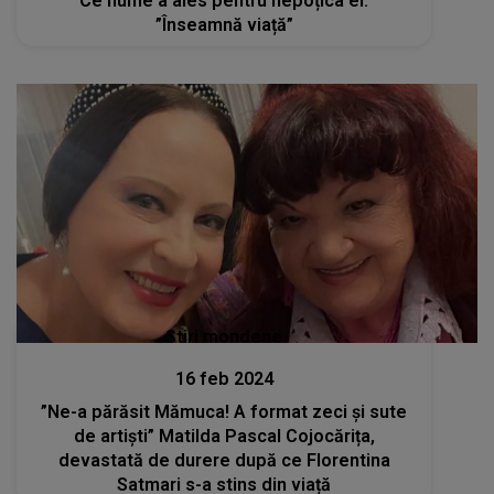
Ce nume a ales pentru nepoțica ei:
”Înseamnă viață”
Stiri mondene
16 feb 2024
”Ne-a părăsit Mămuca! A format zeci și sute
de artiști” Matilda Pascal Cojocărița,
devastată de durere după ce Florentina
Satmari s-a stins din viață