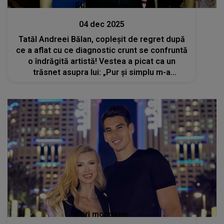
Stiri mondene
04 dec 2025
Tatăl Andreei Bălan, copleșit de regret după
ce a aflat cu ce diagnostic crunt se confruntă
o îndrăgită artistă! Vestea a picat ca un
trăsnet asupra lui: „Pur și simplu m-a
dărâmat. Știind-o pe ea cât este de
puternică...”
Stiri mondene