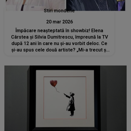
Stiri mondene
20 mar 2026
Împăcare neașteptată în showbiz! Elena
Cârstea și Silvia Dumitrescu, împreună la TV
după 12 ani în care nu și-au vorbit deloc. Ce
și-au spus cele două artiste? „Mi-a trecut și
mie după atâția ani. Merită să ne mai distrăm
și noi”