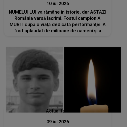
10 iul 2026
NUMELUI LUI va rămâne în istorie, dar ASTĂZI
România varsă lacrimi. Fostul campion A
MURIT după o viaţă dedicată performanţei. A
fost aplaudat de milioane de oameni şi a
purtat cu mândrie numele ţării: "A fost un
profesionist respectat și un mentor..."
Actualitate
09 iul 2026