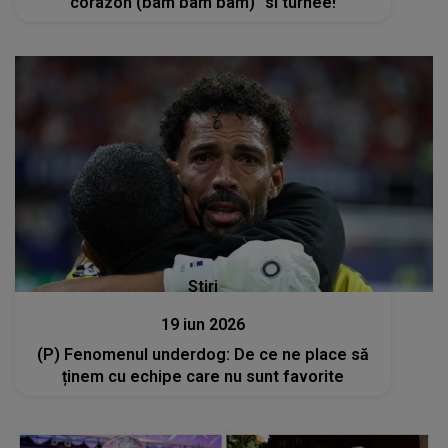
corazon (bam bam bam)" si turnee!
Stiri
19 iun 2026
(P) Fenomenul underdog: De ce ne place să
ținem cu echipe care nu sunt favorite