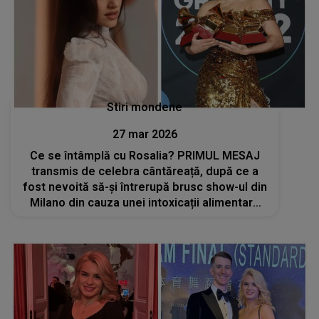
Stiri mondene
27 mar 2026
Ce se întâmplă cu Rosalia? PRIMUL MESAJ
transmis de celebra cântăreață, după ce a
fost nevoită să-și întrerupă brusc show-ul din
Milano din cauza unei intoxicații alimentare
grave: „Vă mulțumesc pentru toată
dragostea și înțelegerea”