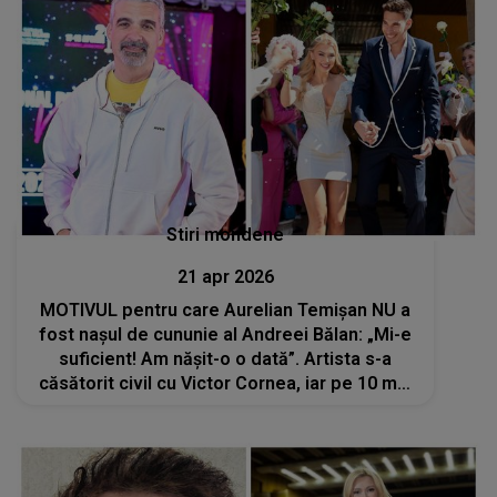
Stiri mondene
21 apr 2026
MOTIVUL pentru care Aurelian Temișan NU a
fost nașul de cununie al Andreei Bălan: „Mi-e
suficient! Am nășit-o o dată”. Artista s-a
căsătorit civil cu Victor Cornea, iar pe 10 mai
va îmbrăca rochia de mireasă