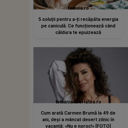
femeia.ro
5 soluții pentru a-ți recăpăta energia
pe caniculă. Ce funcționează când
căldura te epuizează
tvmania.libertatea.ro
Cum arată Carmen Brumă la 49 de
ani, deși a mâncat desert zilnic în
vacanță: «Nu e noroc!» [FOTO]