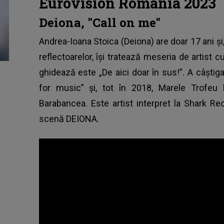
Eurovision România 2023
Deiona, "Call on me"
Andrea-Ioana Stoica (Deiona) are doar 17 ani şi, 
reflectoarelor, îşi tratează meseria de artist c
ghidează este „De aici doar în sus!”. A câştigat
for music” şi, tot în 2018, Marele Trofeu 
Barabancea. Este artist interpret la Shark 
scenă DEIONA.