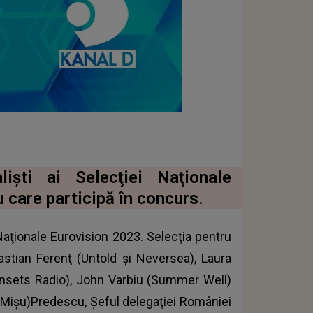
işti ai Selecţiei Naţionale
 care participă în concurs.
 Naţionale Eurovision 2023. Selecţia pentru
bastian Ferenţ (Untold şi Neversea), Laura
unsets Radio), John Varbiu (Summer Well)
ai(Mişu)Predescu, Şeful delegaţiei României