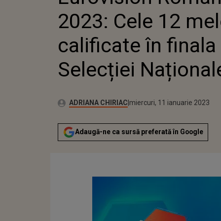
2023: Cele 12 mel
calificate în finala
Selecției Național
Autor:
Publicat:
ADRIANA CHIRIAC
miercuri, 11 ianuarie 2023
Adaugă-ne ca sursă preferată în Google