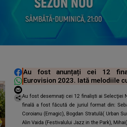
DISTRIBUIE ARTICOLUL
Au fost anunțați cei 12 final
Eurovision 2023. Iată melodiile cu
Au fost desemnaţi cei 12 finalişti ai Selecţiei
finală a fost făcută de juriul format din: Se
Coroianu (Emagic), Bogdan Stratulă( Urban S
Alin Vaida (Festivalului Jazz in the Park), Mih