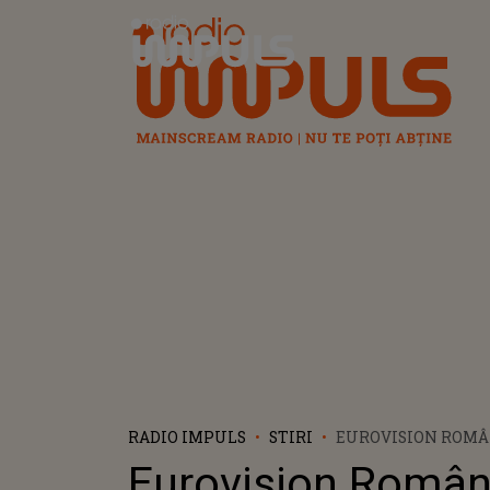
Radio Impuls
RADIO IMPULS
STIRI
EUROVISION ROMÂN
12 MELODII CALIFI
Eurovision Român
SELECȚIEI NAȚION