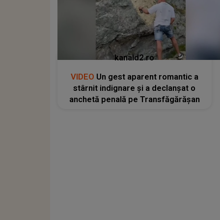
kanald2.ro
VIDEO
Un gest aparent romantic a
stârnit indignare și a declanșat o
anchetă penală pe Transfăgărășan