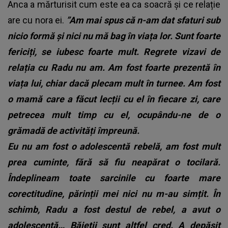
Anca a mărturisit cum este ea ca soacră și ce relație
are cu nora ei.
”Am mai spus că n-am dat sfaturi sub
nicio formă și nici nu mă bag în viața lor. Sunt foarte
fericiți, se iubesc foarte mult. Regrete vizavi de
relația cu Radu nu am. Am fost foarte prezentă în
viața lui, chiar dacă plecam mult în turnee. Am fost
o mamă care a făcut lecții cu el în fiecare zi, care
petrecea mult timp cu el, ocupându-ne de o
grămadă de activități împreună.
Eu nu am fost o adolescentă rebelă, am fost mult
prea cuminte, fără să fiu neapărat o tocilară.
Îndeplineam toate sarcinile cu foarte mare
corectitudine, părinții mei nici nu m-au simțit. În
schimb, Radu a fost destul de rebel, a avut o
adolescență… Băieții sunt altfel cred. A depășit