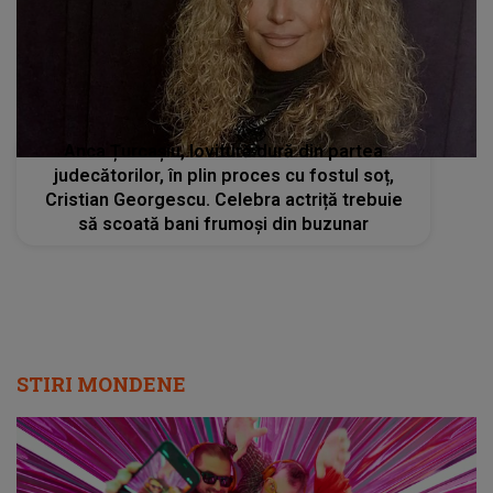
Anca Țurcașiu, lovitură dură din partea
judecătorilor, în plin proces cu fostul soț,
Cristian Georgescu. Celebra actriță trebuie
să scoată bani frumoși din buzunar
STIRI MONDENE