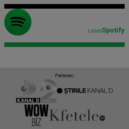
Spotify
Listen
Parteneri: