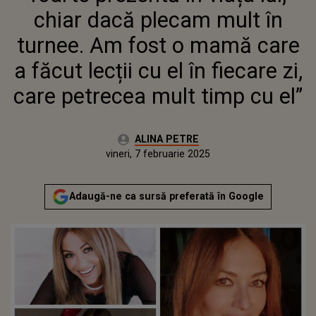
CU EL ÎN FIECARE ZI, CARE
chiar dacă plecam mult în
PETRECEA MULT TIMP CU EL”
turnee. Am fost o mamă care
a făcut lecții cu el în fiecare zi,
care petrecea mult timp cu el”
Autor:
ALINA PETRE
Publicat:
miercuri, 7 februarie 2024
Actualizat:
vineri, 7 februarie 2025
Adaugă-ne ca sursă preferată în Google