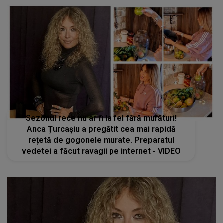
Sezonul rece nu ar fi la fel fără murături!
Anca Țurcașiu a pregătit cea mai rapidă
rețetă de gogonele murate. Preparatul
vedetei a făcut ravagii pe internet - VIDEO