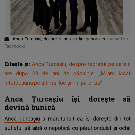
Anca Țurcașiu, despre relația cu fiul și nora ei
(sursa foto:
Facebook)
Citește și:
Anca Țurcașiu, despre regretul pe care îl
are după 23 de ani de căsnicie: „M-am lăsat
întotdeauna pe ultimul loc și îmi pare rău”
Anca Țurcașiu își dorește să
devină bunică
Anca Țurcașiu
a măruturisit că își dorește din tot
sufletul să aibă o nepoțică cu părul ondulat și ochii