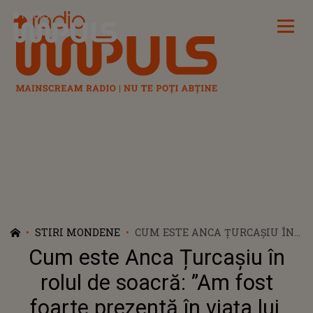
Radio Impuls
STIRI MONDENE
CUM ESTE ANCA ȚURCAȘIU ÎN
ROLUL DE SOACRĂ: ”AM FOST
Cum este Anca Țurcașiu în
FOARTE PREZENTĂ ÎN VIAȚA
LUI, CHIAR DACĂ PLECAM
rolul de soacră: ”Am fost
MULT ÎN TURNEE. AM FOST O
foarte prezentă în viața lui,
MAMĂ CARE A FĂCUT LECȚII