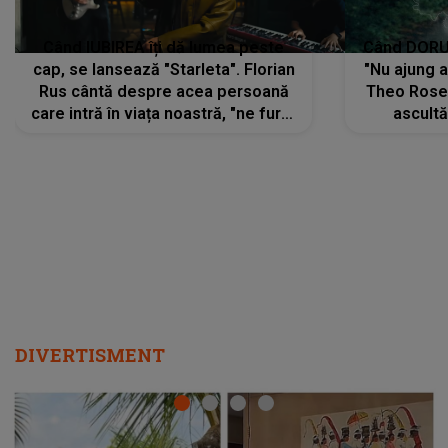
Când IUBIREA îți dă lumea peste
Când DORUL
cap, se lansează "Starleta". Florian
"Nu ajung 
Rus cântă despre acea persoană
Theo Rose 
care intră în viața noastră, "ne fură"
ascultă
toate PRIVIRILE, toate GÂNDURILE,
REGĂSIRI
tot UNIVERSUL și fără să ne dăm
trece pr
seama, ajunge să fie motivul
"Pentru t
pentru care zâmbim
departe 
DIVERTISMENT