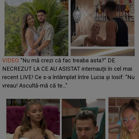
Cine este Bianca, tânăra clujeancă luată pe scenă la
UNTOLD ONE de Zara Larsson? Aceasta a dezvăluit
ce i-a spus artista suedeză în culise: „Nu am fost
pregătită...”