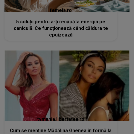
femeia.ro
5 soluții pentru a-ți recăpăta energia pe
caniculă. Ce funcționează când căldura te
epuizează
tvmania.libertatea.ro
Cum se menține Mădălina Ghenea în formă la