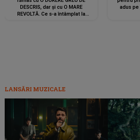
rămas cu O DURERE GREU DE
pentru pr
DESCRIS, dar și cu O MARE
adus pe 
REVOLTĂ. Ce s-a întâmplat la
ÎNMORMÂNTAREA tatălui său l-a
făcut să ia o DECIZIE DRASTICĂ
LANSĂRI MUZICALE