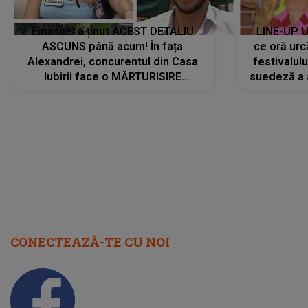
Emanuel a ținut ACEST DETALIU
LINE-UP U
ASCUNS până acum! În fața
ce oră urc
Alexandrei, concurentul din Casa
festivalul
Iubirii face o MĂRTURISIRE
suedeză a a
NEAȘTEPTATĂ despre mama sa:
s-a film
"I-am spus și ei în față, eu nu te
iubesc pentru că..."
CONECTEAZĂ-TE CU NOI