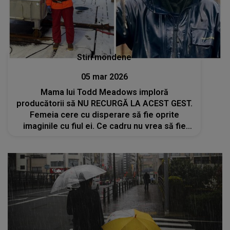
Stiri mondene
05 mar 2026
Mama lui Todd Meadows imploră
producătorii să NU RECURGĂ LA ACEST GEST.
Femeia cere cu disperare să fie oprite
imaginile cu fiul ei. Ce cadru nu vrea să fie
difuzat: "Nu vrem să dăm vina pe nimeni, dar
cineva trebuie să..."