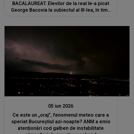
BACALAUREAT. Elevilor de la real le-a picat
George Bacovia la subiectul al III-lea, în timp
ce elevii de la uman au avut Tudor Arghezi
Actualitate
05 iun 2026
Ce este un „oraj”, fenomenul meteo care a
speriat Bucureștiul azi-noapte? ANM a emis
atenționări cod galben de instabilitate