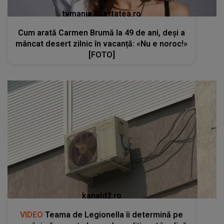
tvmania.libertatea.ro
Cum arată Carmen Brumă la 49 de ani, deși a
mâncat desert zilnic în vacanță: «Nu e noroc!»
[FOTO]
kanald2.ro
VIDEO
Teama de Legionella îi determină pe