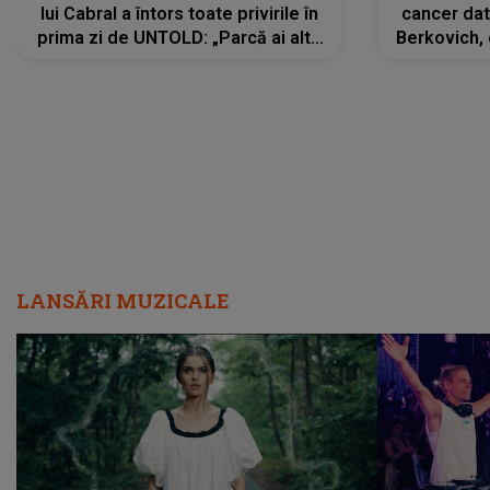
lui Cabral a întors toate privirile în
cancer dato
prima zi de UNTOLD: „Parcă ai altă
Berkovich, 
strălucire, emani putere,
accident ru
încredere, siguranță...”
Dacă nu 
LANSĂRI MUZICALE