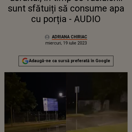
sunt sfătuiți să consume apa
cu porția - AUDIO
Autor:
ADRIANA CHIRIAC
Publicat:
marți, 19 iulie 2022
Actualizat:
miercuri, 19 iulie 2023
Adaugă-ne ca sursă preferată în Google