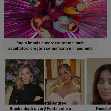
Radio Impuls cucerește tot mai mulți
ascultători: creșteri semnificative în audiență
Cât de bine îi merge Andreei
MĂRTURIA
Ibacka după divorț! Fosta soție a
Pușcău!