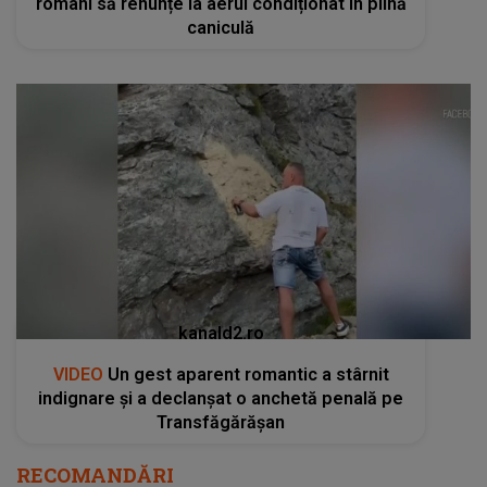
români să renunțe la aerul condiționat în plină
caniculă
kanald2.ro
VIDEO
Un gest aparent romantic a stârnit
indignare și a declanșat o anchetă penală pe
Transfăgărășan
RECOMANDĂRI