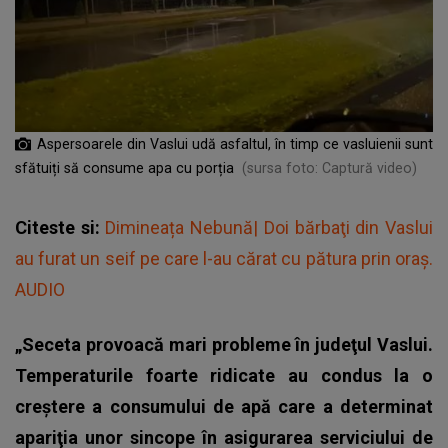
Aspersoarele din Vaslui udă asfaltul, în timp ce vasluienii sunt
sfătuiți să consume apa cu porția
(sursa foto: Captură video)
Citeste si:
Dimineața Nebună| Doi bărbaţi din Vaslui
au furat un seif pe care l-au cărat cu pătura prin oraș.
AUDIO
„Seceta provoacă mari probleme în judeţul Vaslui.
Temperaturile foarte ridicate au condus la o
creştere a consumului de apă care a determinat
apariţia unor sincope în asigurarea serviciului de