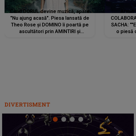
Când DORUL devine muzică, apare
Armin 
"Nu ajung acasă". Piesa lansată de
COLABORAR
Theo Rose și DOMINO îi poartă pe
SACHA: ""E
ascultători prin AMINTIRI și
o piesă 
REGĂSIRI, iar drumul emoțiilor
imediat pre
trece prin sufletul publicului:
cu mine șt
"Pentru toți cei care au plecat
păstrăm do
departe ca să le fie mai bine"
DIVERTISMENT