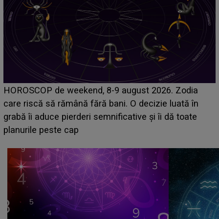
Emanuel a ținut ACEST DETALIU ASCUNS până
acum! În fața Alexandrei, concurentul din Casa Iubirii
face o MĂRTURISIRE NEAȘTEPTATĂ despre mama
sa: "I-am spus și ei în față, eu nu te iubesc pentru
că..."