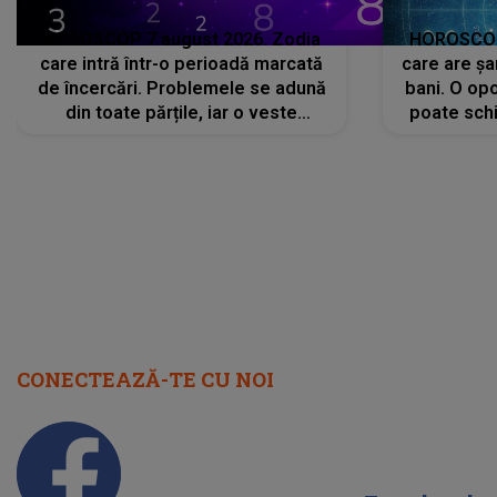
HOROSCOP 7 august 2026. Zodia
HOROSCOP 
care intră într-o perioadă marcată
care are șa
de încercări. Problemele se adună
bani. O opo
din toate părțile, iar o veste
poate schi
neașteptată îi dă planurile peste
la
cap
CONECTEAZĂ-TE CU NOI