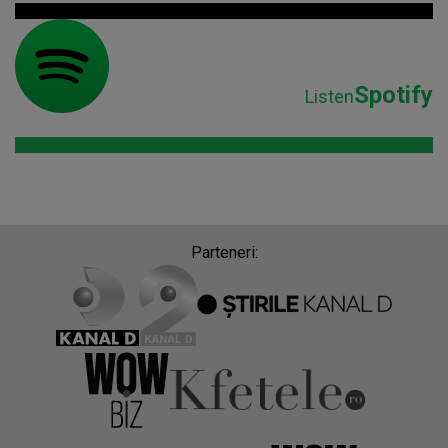
Spotify
Listen
Parteneri: