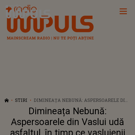
Radio Impuls
STIRI
DIMINEAȚA NEBUNĂ: ASPERSOARELE DIN
VASLUI UDĂ ASFALTUL, ÎN TIMP CE
Dimineața Nebună:
VASLUIENII SUNT SFĂTUIȚI SĂ CONSUME
APA CU PORȚIA - AUDIO
Aspersoarele din Vaslui udă
asfaltul, în timp ce vasluienii