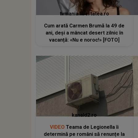
tvmania.libertatea.ro
Cum arată Carmen Brumă la 49 de
ani, deși a mâncat desert zilnic în
vacanță: «Nu e noroc!» [FOTO]
kanald2.ro
VIDEO
Teama de Legionella îi
determină pe români să renunțe la