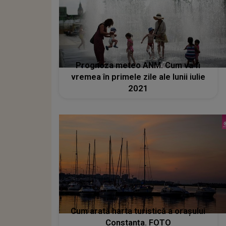
Prognoza meteo ANM. Cum va fi
vremea în primele zile ale lunii iulie
2021
Cum arată harta turistică a orașului
Constanța. FOTO