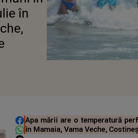
lie în
che,
e
DISTRIBUIE ARTICOLUL
Apa mării are o temperatură perfe
în Mamaia, Vama Veche, Costineşt