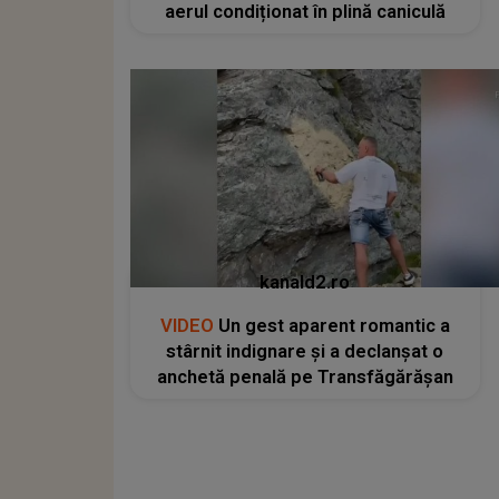
aerul condiționat în plină caniculă
kanald2.ro
VIDEO
Un gest aparent romantic a
stârnit indignare și a declanșat o
anchetă penală pe Transfăgărășan