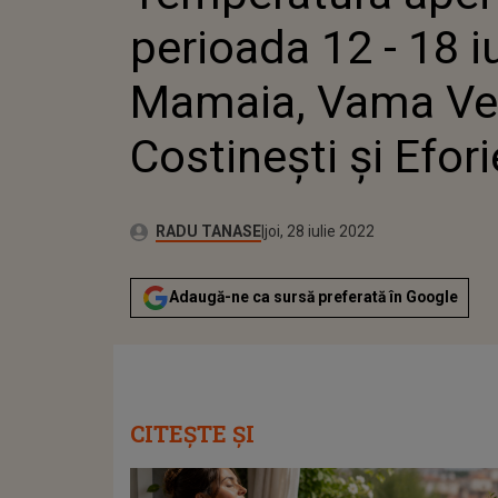
perioada 12 - 18 iu
Mamaia, Vama Ve
Costinești și Efori
Publicat:
Autor:
luni, 12 iulie 2021
Actualizat:
RADU TANASE
joi, 28 iulie 2022
Adaugă-ne ca sursă preferată în Google
CITEȘTE ȘI