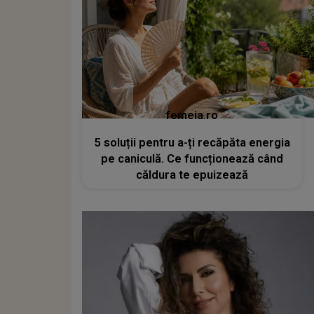
femeia.ro
5 soluții pentru a-ți recăpăta energia
pe caniculă. Ce funcționează când
căldura te epuizează