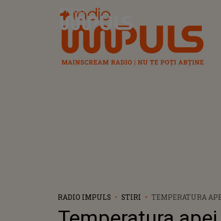
Radio Impuls
RADIO IMPULS
STIRI
TEMPERATURA APEI
PERIOADA 12 - 18 I
Temperatura apei 
VAMA VECHE, COSTI