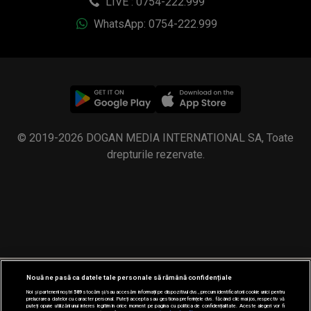
LIVE : 0754-222.999
WhatsApp: 0754-222.999
© 2019-2026 DOGAN MEDIA INTERNATIONAL SA, Toate
drepturile rezervate.
Nouă ne pasă ca datele tale personale să rămână confidențiale
Noi și partenerii noștri
589
stocăm și/sau accesăm informații pe dispozitivul dvs., precum identificatorii cookie unici pentru
prelucrarea datelor cu caracter personal. Puteți accepta sau gestiona preferințele dvs. făcând clic mai jos, respectiv vă
puteți opune utilizării unui interes legitim în orice moment pe pagina cu politica de confidențialitate. Aceste alegeri vor fi