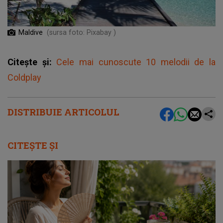
Maldive
(sursa foto: Pixabay )
Citește și:
Cele mai cunoscute 10 melodii de la
Coldplay
DISTRIBUIE ARTICOLUL
CITEȘTE ȘI