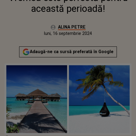
această perioadă!
Autor:
ALINA PETRE
Publicat:
sâmbătă, 16 septembrie 2023
Actualizat:
luni, 16 septembrie 2024
Adaugă-ne ca sursă preferată în Google