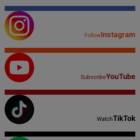
Instagram
Follow
YouTube
Subscribe
TikTok
Watch