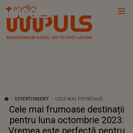
Radio Impuls
DIVERTISMENT
CELE MAI FRUMOASE
DESTINAȚII PENTRU LUNA
Cele mai frumoase destinații
OCTOMBRIE 2023: VREMEA ESTE
PERFECTĂ PENTRU ACEASTĂ
pentru luna octombrie 2023:
PERIOADĂ!
Vremea este perfectă pentru