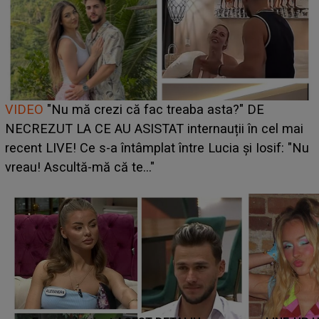
Cine este Bianca, tânăra clujeancă luată pe scenă la
UNTOLD ONE de Zara Larsson? Aceasta a dezvăluit
ce i-a spus artista suedeză în culise: „Nu am fost
pregătită...”