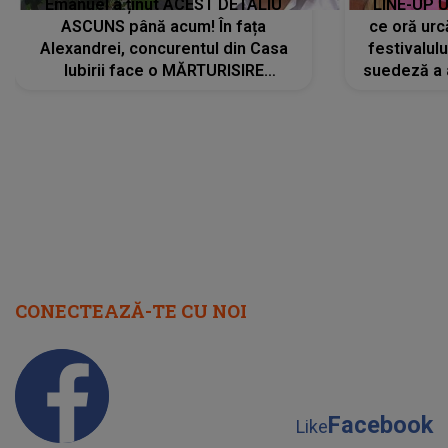
Emanuel a ținut ACEST DETALIU
LINE-UP U
ASCUNS până acum! În fața
ce oră urc
Alexandrei, concurentul din Casa
festivalul
Iubirii face o MĂRTURISIRE
suedeză a a
NEAȘTEPTATĂ despre mama sa:
s-a film
"I-am spus și ei în față, eu nu te
iubesc pentru că..."
CONECTEAZĂ-TE CU NOI
Facebook
Like