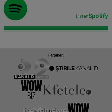
Spotify
Listen
Parteneri: