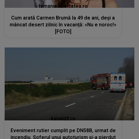
tvmania.libertatea.ro
Cum arată Carmen Brumă la 49 de ani, deși a
mâncat desert zilnic în vacanță: «Nu e noroc!»
[FOTO]
kanald2.ro
Eveniment rutier cumplit pe DN58B, urmat de
incendiu. Șoferul unui autoturism și-a pierdut