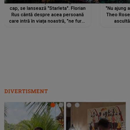
Când IUBIREA îți dă lumea peste
Când DORUL
cap, se lansează "Starleta". Florian
"Nu ajung 
Rus cântă despre acea persoană
Theo Rose 
care intră în viața noastră, "ne fură"
ascultă
toate PRIVIRILE, toate GÂNDURILE,
REGĂSIRI
tot UNIVERSUL și fără să ne dăm
trece pr
seama, ajunge să fie motivul
"Pentru t
pentru care zâmbim
departe 
DIVERTISMENT