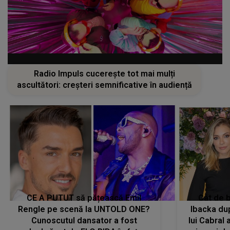
Radio Impuls cucerește tot mai mulți
ascultători: creșteri semnificative în audiență
CE A PUTUT să pățească Emil
Cât de b
Rengle pe scenă la UNTOLD ONE?
Ibacka dup
Cunoscutul dansator a fost
lui Cabral a