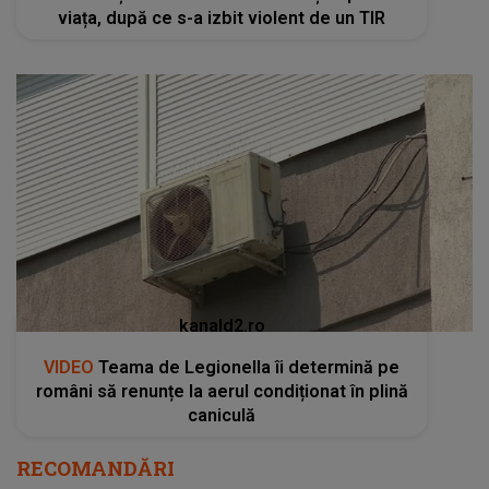
viața, după ce s-a izbit violent de un TIR
kanald2.ro
VIDEO
Teama de Legionella îi determină pe
români să renunțe la aerul condiționat în plină
caniculă
RECOMANDĂRI