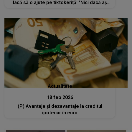
lasă să o ajute pe tiktokeriță: "Nici dacă aș
vrea, nici dacă m-aș pune în cap, nu aș..."
Actualitate
18 feb 2026
(P) Avantaje și dezavantaje la creditul
ipotecar în euro