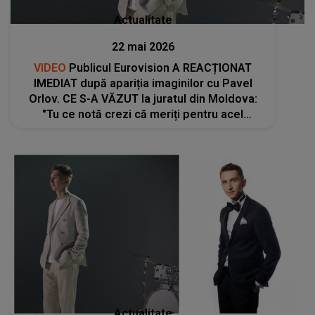
Actualitate
22 mai 2026
VIDEO
Publicul Eurovision A REACȚIONAT
IMEDIAT după apariția imaginilor cu Pavel
Orlov. CE S-A VĂZUT la juratul din Moldova:
"Tu ce notă crezi că meriți pentru acel
moment? S-a găsit tocmai cine să o jurizeze
pe Alexandra, care a fost..."
Actualitate