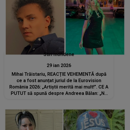
Stiri mondene
29 ian 2026
Mihai Trăistariu, REACȚIE VEHEMENTĂ după
ce a fost anunțat juriul de la Eurovision
România 2026: „Artiștii merită mai mult!”. CE A
PUTUT să spună despre Andreea Bălan: „Nu
ar trece nici măcar de preselecție dacă ar
concura”