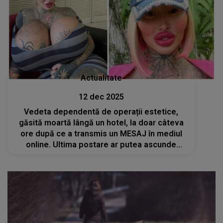
Actualitate
12 dec 2025
Vedeta dependentă de operații estetice,
găsită moartă lângă un hotel, la doar câteva
ore după ce a transmis un MESAJ în mediul
online. Ultima postare ar putea ascunde
adevărul din spatele TRAGEDIEI. A fost un
strigăt de ajutor sau a fost premeditată