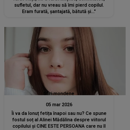
sufletul, dar nu vreau să îmi pierd copilul.
Eram furată, șantajată, bătută și..."
Stiri mondene
05 mar 2026
Îi va da Ionuț fetița înapoi sau nu? Ce spune
fostul soț al Alinei Mădălina despre viitorul
copilului și CINE ESTE PERSOANA care nu îl