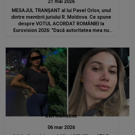
21 mai 2026
MESAJUL TRANȘANT al lui Pavel Orlov, unul
dintre membrii juriului R. Moldova. Ce spune
despre VOTUL ACORDAT ROMÂNIEI la
Eurovision 2026: "Dacă autoritatea mea nu
este suficientă pentru unii dintre voi, atunci
voi atașa special graficul de..."
Stiri mondene
06 mar 2026