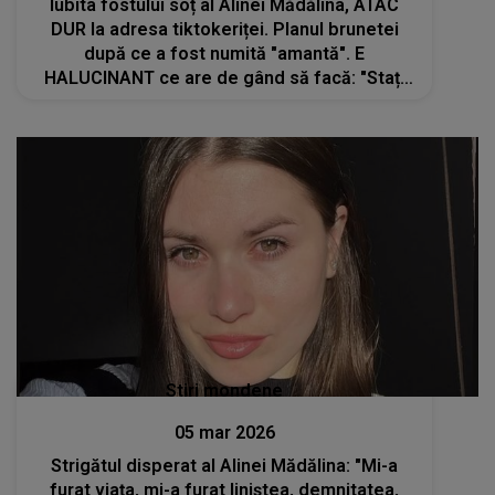
Iubita fostului soț al Alinei Mădălina, ATAC
DUR la adresa tiktokeriței. Planul brunetei
după ce a fost numită "amantă". E
HALUCINANT ce are de gând să facă: "Stați
cuminți! Pe asta nu o iert niciodată. Și dacă
se face bine, o mai bag o dată pentru..."
Stiri mondene
05 mar 2026
Strigătul disperat al Alinei Mădălina: "Mi-a
furat viața, mi-a furat liniștea, demnitatea,