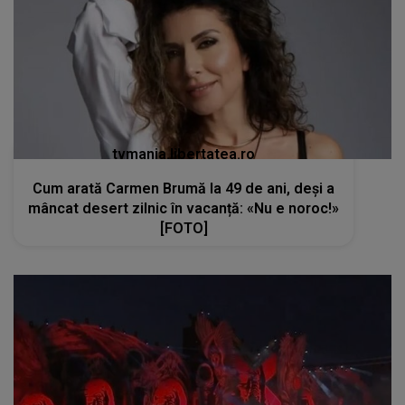
tvmania.libertatea.ro
Cum arată Carmen Brumă la 49 de ani, deși a
mâncat desert zilnic în vacanță: «Nu e noroc!»
[FOTO]