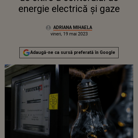
energie electrică și gaze
Autor:
ADRIANA MIHAELA
Publicat:
joi, 19 mai 2022
Actualizat:
vineri, 19 mai 2023
Adaugă-ne ca sursă preferată în Google