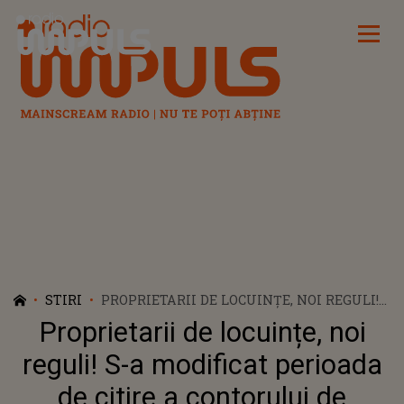
Radio Impuls
STIRI
PROPRIETARII DE LOCUINȚE, NOI REGULI!
S-A MODIFICAT PERIOADA DE CITIRE A
Proprietarii de locuințe, noi
CONTORULUI DE ENERGIE ELECTRICĂ ȘI
GAZE
reguli! S-a modificat perioada
de citire a contorului de