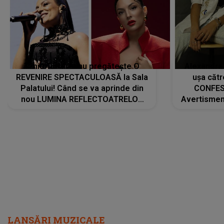
Tania Turtureanu pregătește O
Alexandra
REVENIRE SPECTACULOASĂ la Sala
ușa cătr
Palatului! Când se va aprinde din
CONFES
nou LUMINA REFLECTOATRELOR
Avertismentu
pentru artistă: " Vor fi multe
rămas ÎNT
cântece noi, în premieră. Cântece
au format-
care abia acum învață să respire"
"Am f
LANSĂRI MUZICALE