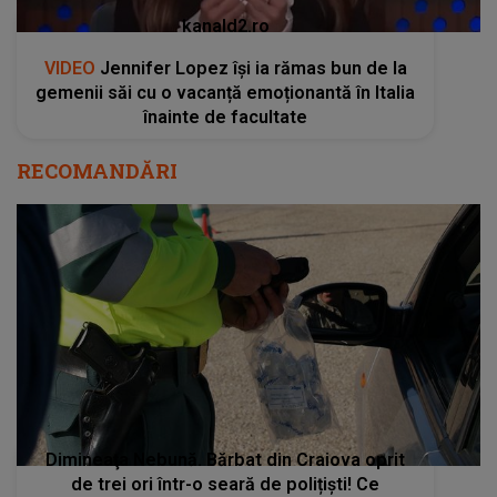
kanald2.ro
VIDEO
Jennifer Lopez își ia rămas bun de la
gemenii săi cu o vacanță emoționantă în Italia
înainte de facultate
RECOMANDĂRI
Dimineaţa Nebună. Bărbat din Craiova oprit
de trei ori într-o seară de polițiști! Ce