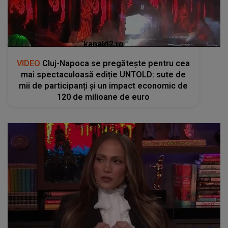
kanald2.ro
VIDEO
Cluj-Napoca se pregătește pentru cea
mai spectaculoasă ediție UNTOLD: sute de
mii de participanți și un impact economic de
120 de milioane de euro