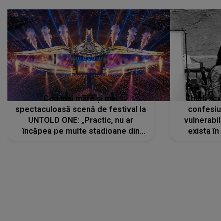
Cea mai mare și mai
Charli xc
spectaculoasă scenă de festival la
confesiu
UNTOLD ONE: „Practic, nu ar
vulnerabil
încăpea pe multe stadioane din
exista în
lume”. Evenimentul începe joi, 6
august 2026