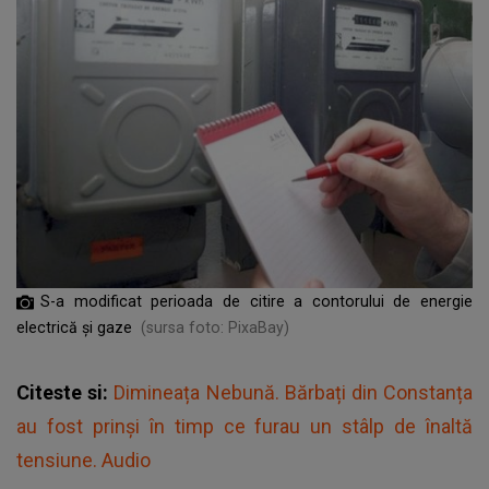
S-a modificat perioada de citire a contorului de energie
electrică și gaze
(sursa foto: PixaBay)
Citeste si:
Dimineața Nebună. Bărbați din Constanța
au fost prinși în timp ce furau un stâlp de înaltă
tensiune. Audio