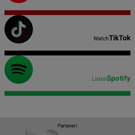
TikTok
Watch
Spotify
Listen
Parteneri: