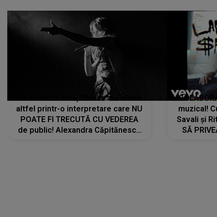
De această dată, "Dilaila" se simte
COLABORAR
altfel printr-o interpretare care NU
muzical! C
POATE FI TRECUTĂ CU VEDEREA
Savali și Ri
de public! Alexandra Căpitănescu
SĂ PRIV
a lansat VERSIUNEA LIVE a piesei