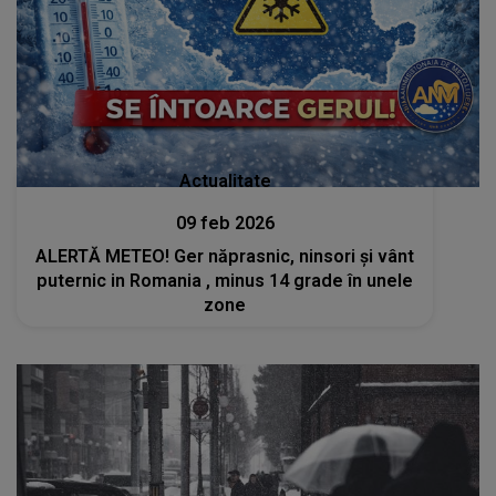
Actualitate
09 feb 2026
ALERTĂ METEO! Ger năprasnic, ninsori și vânt
puternic in Romania , minus 14 grade în unele
zone