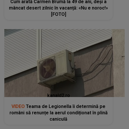
Cum arată Carmen Brumă la 49 de ani, deși a
mâncat desert zilnic în vacanță: «Nu e noroc!»
[FOTO]
kanald2.ro
VIDEO
Teama de Legionella îi determină pe
români să renunțe la aerul condiționat în plină
caniculă