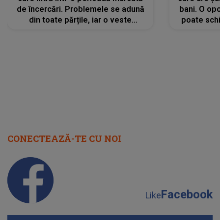
de încercări. Problemele se adună
bani. O opo
din toate părțile, iar o veste
poate schi
neașteptată îi dă planurile peste
la
cap
CONECTEAZĂ-TE CU NOI
Facebook
Like