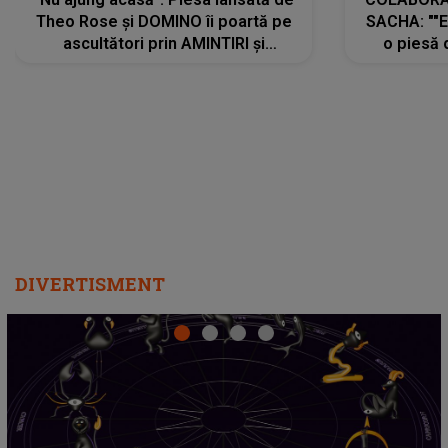
Theo Rose și DOMINO îi poartă pe
SACHA: ""E
ascultători prin AMINTIRI și
o piesă 
REGĂSIRI, iar drumul emoțiilor
imediat pre
trece prin sufletul publicului:
cu mine șt
"Pentru toți cei care au plecat
păstrăm do
departe ca să le fie mai bine"
DIVERTISMENT