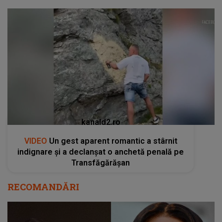
kanald2.ro
VIDEO
Un gest aparent romantic a stârnit
indignare și a declanșat o anchetă penală pe
Transfăgărășan
RECOMANDĂRI