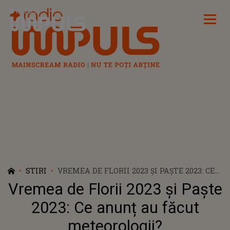
Radio Impuls
STIRI
VREMEA DE FLORII 2023 ȘI PAȘTE 2023: CE
ANUNȚ AU FĂCUT METEOROLOGII?
Vremea de Florii 2023 și Paște
2023: Ce anunț au făcut
meteorologii?