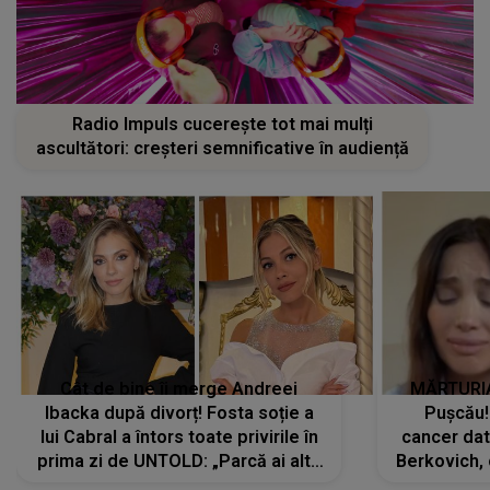
Radio Impuls cucerește tot mai mulți
ascultători: creșteri semnificative în audiență
Cât de bine îi merge Andreei
MĂRTURIA
Ibacka după divorț! Fosta soție a
Pușcău!
lui Cabral a întors toate privirile în
cancer dato
prima zi de UNTOLD: „Parcă ai altă
Berkovich, 
strălucire, emani putere,
accident ru