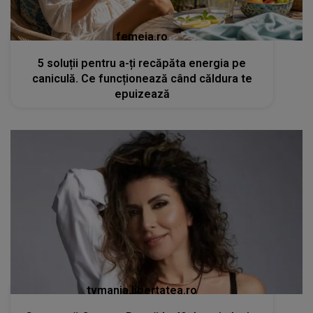
femeia.ro
5 soluții pentru a-ți recăpăta energia pe
caniculă. Ce funcționează când căldura te
epuizează
tvmania.libertatea.ro