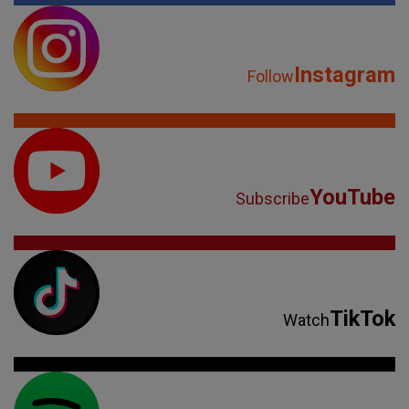
Instagram
Follow
YouTube
Subscribe
TikTok
Watch