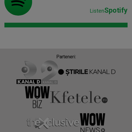
Spotify
Listen
Parteneri: