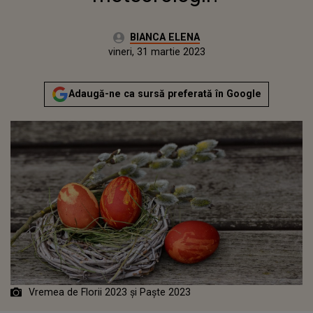
Autor:
BIANCA ELENA
Publicat:
vineri, 31 martie 2023
Adaugă-ne ca sursă preferată în Google
Vremea de Florii 2023 și Paște 2023