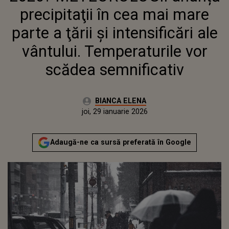
VOR SCĂDEA SEMNIFICATIV
precipitaţii în cea mai mare
parte a ţării şi intensificări ale
vântului. Temperaturile vor
scădea semnificativ
Autor:
BIANCA ELENA
Publicat:
joi, 29 ianuarie 2026
Adaugă-ne ca sursă preferată în Google