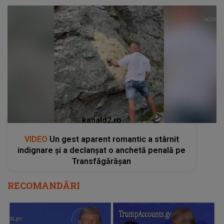
kanald2.ro
VIDEO
Un gest aparent romantic a stârnit
indignare și a declanșat o anchetă penală pe
Transfăgărășan
RECOMANDĂRI