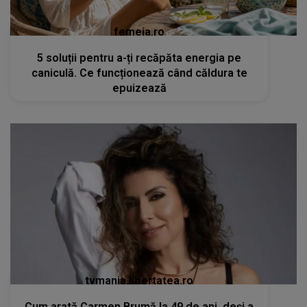
femeia.ro
5 soluții pentru a-ți recăpăta energia pe
caniculă. Ce funcționează când căldura te
epuizează
tvmania.libertatea.ro
Cum arată Carmen Brumă la 49 de ani, deși a