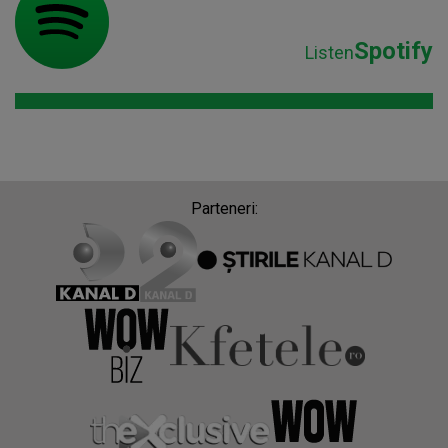
Spotify
Listen
Parteneri: