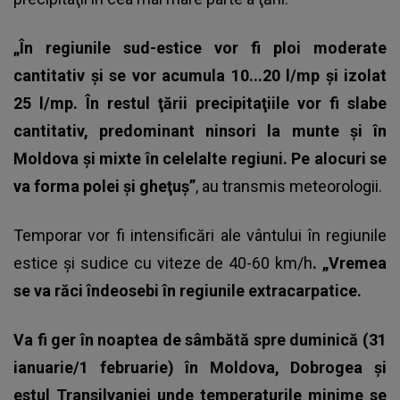
„În regiunile sud-estice vor fi ploi moderate
cantitativ şi se vor acumula 10...20 l/mp şi izolat
25 l/mp. În restul ţării precipitaţiile vor fi slabe
cantitativ, predominant ninsori la munte şi în
Moldova şi mixte în celelalte regiuni. Pe alocuri se
va forma polei şi gheţuş”
, au transmis meteorologii.
Temporar vor fi intensificări ale vântului în regiunile
estice şi sudice cu viteze de 40-60 km/h
. „Vremea
se va răci îndeosebi în regiunile extracarpatice.
Va fi ger în noaptea de sâmbătă spre duminică (31
ianuarie/1 februarie) în Moldova, Dobrogea şi
estul Transilvaniei unde temperaturile minime se