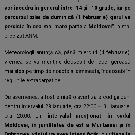
vor încadra în general între -14 şi -10 grade, iar pe
parcursul zilei de duminică (1 februarie) gerul va
persista în cea mai mare parte a Moldovei”,
a mai
precizat ANM.
Meteorologii anunţă că, până miercuri (4 februarie),
vremea se va menţine deosebit de rece, geroasă
mai ales pe timp de noapte şi dimineaţa, îndeosebi în
regiunile extracarpatice.
De asemenea, a fost emisă o avertizare cod galben,
pentru intervalul 29 ianuarie, ora 22:00 – 31 ianuarie,
ora 20:00.
„În intervalul menţionat, în sudul
Moldovei, în jumătatea de est a Munteniei şi în
Dobrogea, vântul va avea intensificări cu viteze la