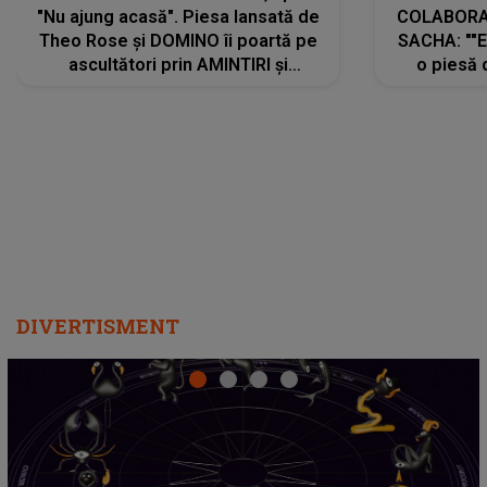
"Nu ajung acasă". Piesa lansată de
COLABORAR
Theo Rose și DOMINO îi poartă pe
SACHA: ""E
ascultători prin AMINTIRI și
o piesă 
REGĂSIRI, iar drumul emoțiilor
imediat pre
trece prin sufletul publicului:
cu mine șt
"Pentru toți cei care au plecat
păstrăm do
departe ca să le fie mai bine"
DIVERTISMENT