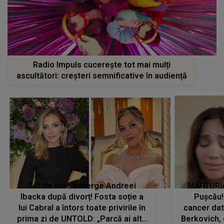
Radio Impuls cucerește tot mai mulți
ascultători: creșteri semnificative în audiență
Cât de bine îi merge Andreei
MĂRTURIA
Ibacka după divorț! Fosta soție a
Pușcău!
lui Cabral a întors toate privirile în
cancer dato
prima zi de UNTOLD: „Parcă ai altă
Berkovich, 