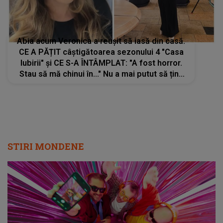
Abia acum Veronica a reușit să iasă din casă.
CE A PĂȚIT câștigătoarea sezonului 4 "Casa
Iubirii" și CE S-A ÎNTÂMPLAT: "A fost horror.
Stau să mă chinui în..." Nu a mai putut să țină
această situație sub control
STIRI MONDENE