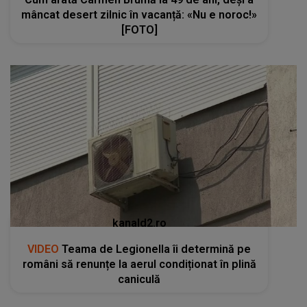
mâncat desert zilnic în vacanță: «Nu e noroc!»
[FOTO]
kanald2.ro
VIDEO
Teama de Legionella îi determină pe
români să renunțe la aerul condiționat în plină
caniculă