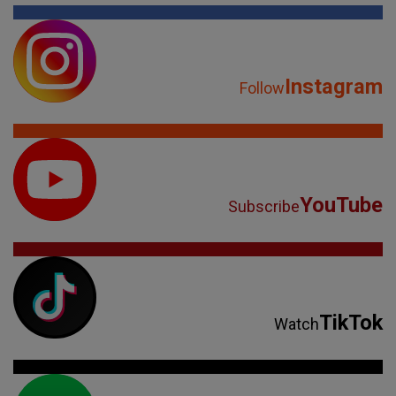
Instagram
Follow
YouTube
Subscribe
TikTok
Watch