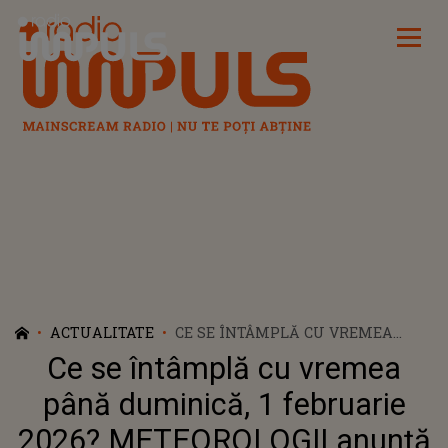
Radio Impuls
ACTUALITATE
CE SE ÎNTÂMPLĂ CU VREMEA
PÂNĂ DUMINICĂ, 1 FEBRUARIE
Ce se întâmplă cu vremea
2026? METEOROLOGII ANUNȚĂ
PRECIPITAŢII ÎN CEA MAI MARE
până duminică, 1 februarie
PARTE A ŢĂRII ŞI INTENSIFICĂRI
2026? METEOROLOGII anunță
ALE VÂNTULUI. TEMPERATURILE