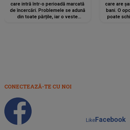
care intră într-o perioadă marcată
care are șa
de încercări. Problemele se adună
bani. O opo
din toate părțile, iar o veste
poate schi
neașteptată îi dă planurile peste
la
cap
CONECTEAZĂ-TE CU NOI
Facebook
Like