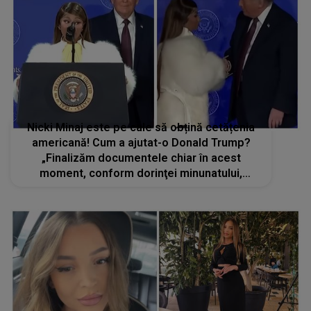
Nicki Minaj este pe cale să obțină cetățenia
americană! Cum a ajutat-o Donald Trump?
„Finalizăm documentele chiar în acest
moment, conform dorinţei minunatului,
amabilului şi fermecătorului meu preşedinte”