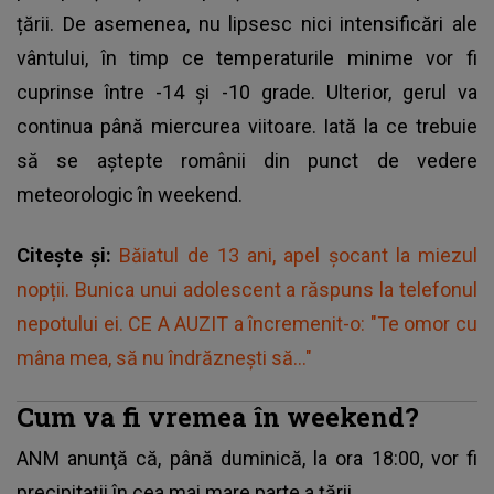
țării. De asemenea, nu lipsesc nici intensificări ale
vântului, în timp ce temperaturile minime vor fi
cuprinse între -14 și -10 grade. Ulterior, gerul va
continua până miercurea viitoare. Iată la ce trebuie
să se aștepte românii din punct de vedere
meteorologic în weekend.
Citește și:
Băiatul de 13 ani, apel șocant la miezul
nopții. Bunica unui adolescent a răspuns la telefonul
nepotului ei. CE A AUZIT a încremenit-o: "Te omor cu
mâna mea, să nu îndrăznești să..."
Cum va fi vremea în weekend?
ANM anunţă că, până duminică, la ora 18:00, vor fi
precipitaţii în cea mai mare parte a ţării.