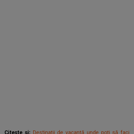
Citeste si:
Destinaţii de vacanţă unde poţi să faci