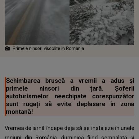
Primele ninsori viscolite în România
Schimbarea bruscă a vremii a adus și
primele ninsori din țară. Șoferii
autoturismelor neechipate corespunzător
sunt rugați să evite deplasare în zona
montană!
Vremea de iarnă începe deja să se instaleze în unele
regiuni din România, duminică fiind semnalată și