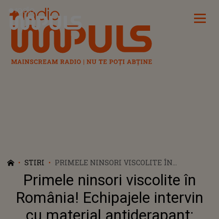
Radio Impuls
STIRI
PRIMELE NINSORI VISCOLITE ÎN
ROMÂNIA! ECHIPAJELE INTERVIN CU
Primele ninsori viscolite în
MATERIAL ANTIDERAPANT: „EVITAȚI
DEPLASAREA DACĂ NU AVEȚI
România! Echipajele intervin
AUTOVEHICULE ECHIPATE DE IARNĂ”
cu material antiderapant: