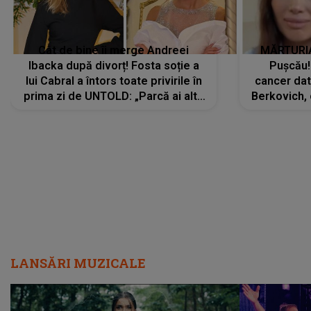
Cât de bine îi merge Andreei
MĂRTURIA
Ibacka după divorț! Fosta soție a
Pușcău!
lui Cabral a întors toate privirile în
cancer dato
prima zi de UNTOLD: „Parcă ai altă
Berkovich, 
strălucire, emani putere,
accident ru
încredere, siguranță...”
Dacă nu 
LANSĂRI MUZICALE