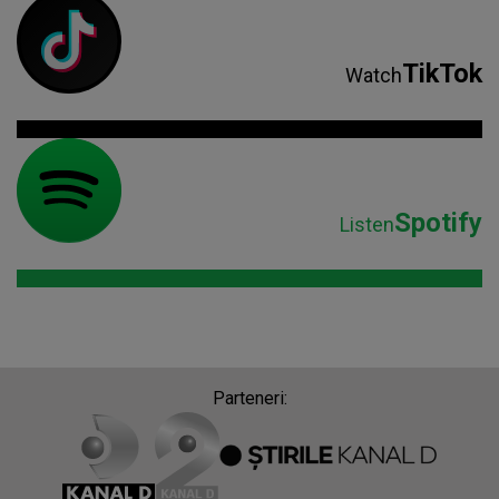
TikTok
Watch
Spotify
Listen
Parteneri: