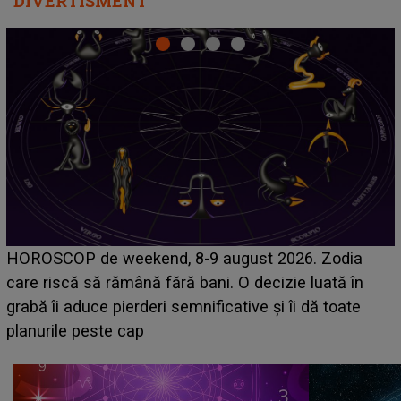
DIVERTISMENT
Emanuel a ținut ACEST DETALIU ASCUNS până
acum! În fața Alexandrei, concurentul din Casa Iubirii
face o MĂRTURISIRE NEAȘTEPTATĂ despre mama
sa: "I-am spus și ei în față, eu nu te iubesc pentru
că..."