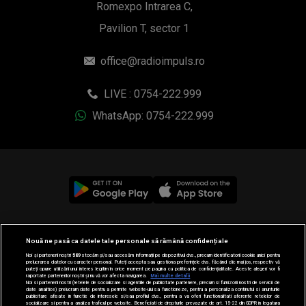
Romexpo Intrarea C,
Pavilion T, sector 1
office@radioimpuls.ro
LIVE : 0754-222.999
WhatsApp: 0754-222.999
© 2019-2026 DOGAN MEDIA INTERNATIONAL SA, Toate
Nouă ne pasă ca datele tale personale să rămână confidențiale
drepturile rezervate.
Noi și partenerii noștri
589
stocăm și/sau accesăm informații pe dispozitivul dvs., precum identificatorii cookie unici pentru
prelucrarea datelor cu caracter personal. Puteți accepta sau gestiona preferințele dvs. făcând clic mai jos, respectiv vă
puteți opune utilizării unui interes legitim în orice moment pe pagina cu politica de confidențialitate. Aceste alegeri vor fi
raportate partenerilor noștri și nu vă vor afecta navigarea.
Mai multe detalii
Noi si partenerii nostri (retelele de socializare si agentiile de publicitate partenere, precum si furnizorii nostri de servicii de
date analitice) prelucram date pentru a permite website-ului sa functioneze, pentru a personaliza continutul si anunturile
publicitare afisate in functie de interesele si/sau profilul dvs., pentru a va oferi functionalitati aferente retelelor de
socializare si pentru a analiza traficul pe website. Beneficiati de drepturile prevazute de art. 15-22 din GDPR in legatura