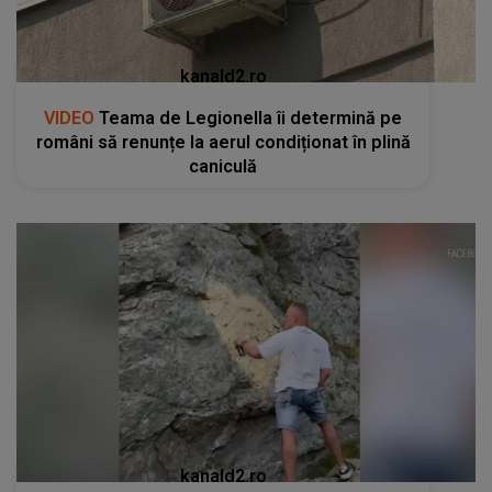
kanald2.ro
VIDEO
Teama de Legionella îi determină pe
români să renunțe la aerul condiționat în plină
caniculă
kanald2.ro