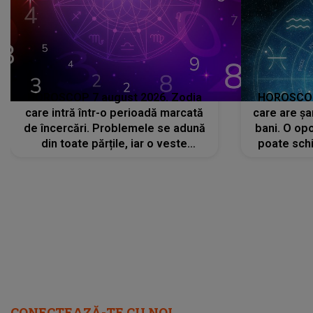
HOROSCOP 7 august 2026. Zodia
HOROSCOP 
care intră într-o perioadă marcată
care are șa
de încercări. Problemele se adună
bani. O opo
din toate părțile, iar o veste
poate schi
neașteptată îi dă planurile peste
la
cap
CONECTEAZĂ-TE CU NOI