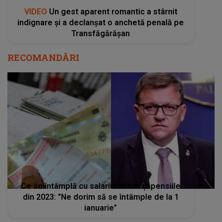
VIDEO
Un gest aparent romantic a stârnit
indignare și a declanșat o anchetă penală pe
Transfăgărășan
RECOMANDĂRI
Ce se întâmplă cu salariul minim și pensiile
din 2023: "Ne dorim să se întâmple de la 1
ianuarie”