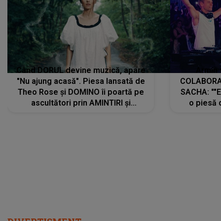
Când DORUL devine muzică, apare
Armin 
"Nu ajung acasă". Piesa lansată de
COLABORAR
Theo Rose și DOMINO îi poartă pe
SACHA: ""E
ascultători prin AMINTIRI și
o piesă 
REGĂSIRI, iar drumul emoțiilor
imediat pre
trece prin sufletul publicului:
cu mine șt
"Pentru toți cei care au plecat
păstrăm do
departe ca să le fie mai bine"