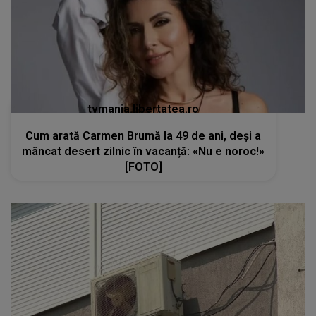
tvmania.libertatea.ro
Cum arată Carmen Brumă la 49 de ani, deși a
mâncat desert zilnic în vacanță: «Nu e noroc!»
[FOTO]