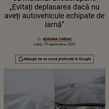
„Evitați deplasarea dacă nu
aveți autovehicule echipate de
iarnă”
Autor:
ADRIANA CHIRIAC
Publicat:
luni, 19 septembrie 2022
Actualizat:
marți, 19 septembrie 2023
Adaugă-ne ca sursă preferată în Google