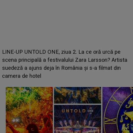
Ce a dezvăluit noua concurentă din "Casa Iubirii" l-a
luat prin surprindere pe Emanuel. CINE ESTE
BĂIATUL VIZAT de Alexandra?! Aflându-se în fața
faptului împlinit, A RECUNOSCUT IMEDIAT: "Am
avut..."