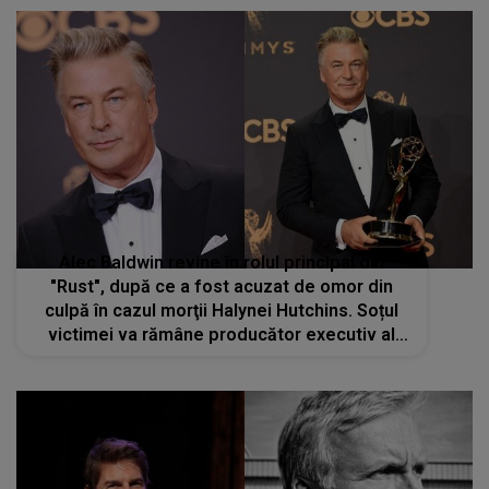
Alec Baldwin revine în rolul principal din
"Rust", după ce a fost acuzat de omor din
culpă în cazul morţii Halynei Hutchins. Soțul
victimei va rămâne producător executiv al
proiectului