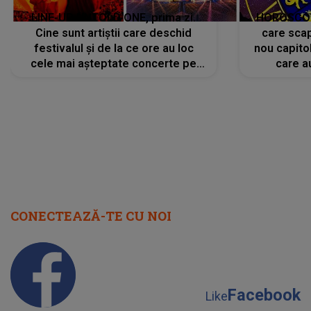
LINE-UP UNTOLD ONE, prima zi.
HOROSCOP 
Cine sunt artiștii care deschid
care scap
festivalul și de la ce ore au loc
nou capitol
cele mai așteptate concerte pe
care a
scena principală?
perioadă 
CONECTEAZĂ-TE CU NOI
Facebook
Like