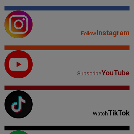
Instagram
Follow
YouTube
Subscribe
TikTok
Watch