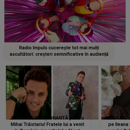
Radio Impuls cucerește tot mai mulți
ascultători: creșteri semnificative în audiență
REVEDERE EMOȚIONANTĂ pentru
MESAJUL ca
Mihai Trăistariu! Fratele lui a venit
pe Ilean