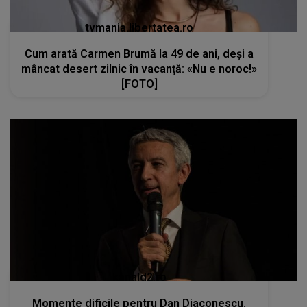
tvmania.libertatea.ro
Cum arată Carmen Brumă la 49 de ani, deși a
mâncat desert zilnic în vacanță: «Nu e noroc!»
[FOTO]
kanald2.ro
Momente dificile pentru Dan Diaconescu.