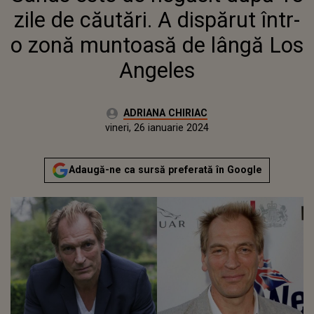
ANGELES
zile de căutări. A dispărut într-
o zonă muntoasă de lângă Los
Angeles
Autor:
ADRIANA CHIRIAC
Publicat:
joi, 26 ianuarie 2023
Actualizat:
vineri, 26 ianuarie 2024
Adaugă-ne ca sursă preferată în Google