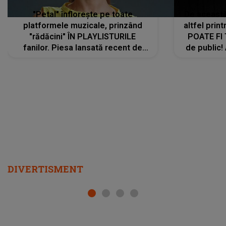
"Petal" înflorește pe toate
De această 
platformele muzicale, prinzând
altfel prin
"rădăcini" ÎN PLAYLISTURILE
POATE FI
fanilor. Piesa lansată recent de
de public!
Ariana Grande îi face pe
a lansat V
ascultători SĂ O ASCULTE PE
REPEAT
DIVERTISMENT