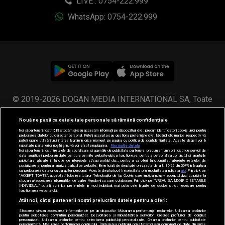
LIVE : 0754-222.999
WhatsApp: 0754-222.999
© 2019-2026 DOGAN MEDIA INTERNATIONAL SA, Toate
drepturile rezervate.
Nouă ne pasă ca datele tale personale să rămână confidențiale
Noi și partenerii noștri
589
stocăm și/sau accesăm informații pe dispozitivul dvs., precum identificatorii cookie unici pentru
prelucrarea datelor cu caracter personal. Puteți accepta sau gestiona preferințele dvs. făcând clic mai jos, respectiv vă
puteți opune utilizării unui interes legitim în orice moment pe pagina cu politica de confidențialitate. Aceste alegeri vor fi
raportate partenerilor noștri și nu vă vor afecta navigarea.
Mai multe detalii
Noi si partenerii nostri (retelele de socializare si agentiile de publicitate partenere, precum si furnizorii nostri de servicii de
date analitice) prelucram date pentru a permite website-ului sa functioneze, pentru a personaliza continutul si anunturile
publicitare afisate in functie de interesele si/sau profilul dvs., pentru a va oferi functionalitati aferente retelelor de
socializare si pentru a analiza traficul pe website. Beneficiati de drepturile prevazute de art. 15-22 din GDPR in legatura
cu prelucrarea datelor cu caracter personal. Aceste drepturi pot fi exercitate prin modalitatea indicata
aici
. Prin click pe
“ACCEPT TOATE”, acceptati folosirea tuturor Tehnologiilor de tip Cookie, care implica inclusiv acceptul dvs. cu privire la
stocarea/accesarea informatiilor de catre Vendor-ii cu care colaboram. Prin click pe “VREAU SA MODIFIC SETARILE
INDIVIDUAL” puteti schimba preferintele in mod individual, mai putin cele legate de cookie strict necesare pentru
functionarea website-ului.
Atât noi, cât și partenerii noștri prelucrăm datele pentru a oferi:
Stocarea și/sau accesarea informațiilor de pe un dispozitiv. Măsurarea performanței reclamelor. Utilizarea profilurilor
pentru selectarea conținutului personalizat. Dezvoltarea și îmbunătățirea serviciilor. Crearea profilurilor de conținut
personalizat. Utilizarea profilurilor pentru selectarea publicității personalizate. Crearea profilurilor pentru publicitate
personalizată. Măsurarea performanței conținutului. Înțelegerea publicului prin statistici sau combinații de date din surse