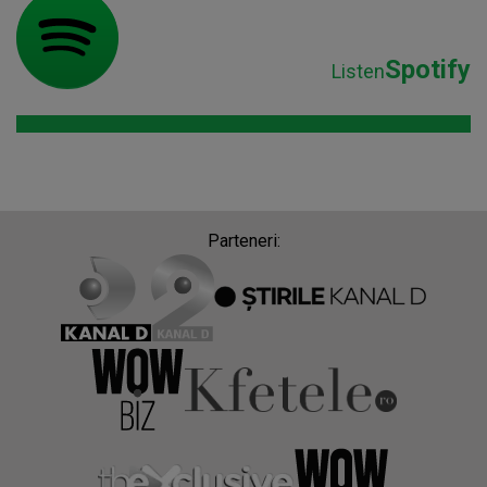
Spotify
Listen
Parteneri: