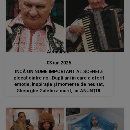
Actualitate
03 iun 2026
ÎNCĂ UN NUME IMPORTANT AL SCENEI a
plecat dintre noi. După ani în care a oferit
emoție, inspirație și momente de neuitat,
Gheorghe Galetin a murit, iar ANUNȚUL
DECESULUI aduce lacrimi în ochii celor care l-
au admirat: "A iubit muzica cu toată ființa lui"