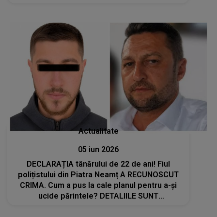
TRAGEDIA PAS CU PAS: "Ca un om să facă
asta are nevoie să..."
Actualitate
05 iun 2026
DECLARAȚIA tânărului de 22 de ani! Fiul
polițistului din Piatra Neamț A RECUNOSCUT
CRIMA. Cum a pus la cale planul pentru a-și
ucide părintele? DETALIILE SUNT
CUTREMURĂTOARE