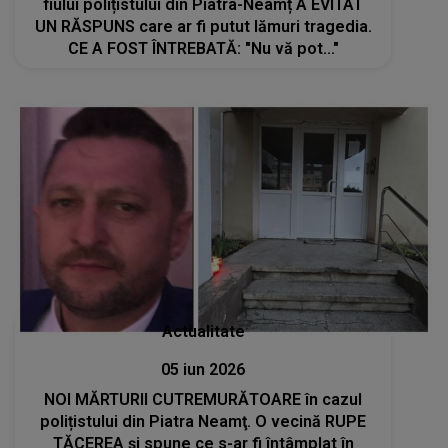
fiului polițistului din Piatra-Neamț A EVITAT
UN RĂSPUNS care ar fi putut lămuri tragedia.
CE A FOST ÎNTREBATĂ: "Nu vă pot..."
Actualitate
05 iun 2026
NOI MĂRTURII CUTREMURĂTOARE în cazul
polițistului din Piatra Neamţ. O vecină RUPE
TĂCEREA şi spune ce s-ar fi întâmplat în