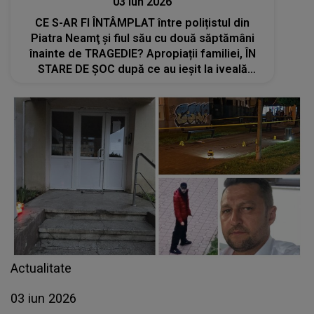
03 iun 2026
CE S-AR FI ÎNTÂMPLAT între polițistul din
Piatra Neamţ și fiul său cu două săptămâni
înainte de TRAGEDIE? Apropiații familiei, ÎN
STARE DE ȘOC după ce au ieșit la iveală
aceste informații: "A vrut să..."
Actualitate
03 iun 2026