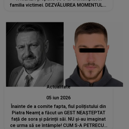
familia victimei. DEZVĂLUIREA MOMENTULUI
despre tânărul de 22 de ani: "Când a plecat la
facultate a luat-o pe..."
Actualitate
05 iun 2026
Înainte de a comite fapta, fiul polițistului din
Piatra Neamţ a făcut un GEST NEAȘTEPTAT
față de sora și părinții săi. NU și-au imaginat
ce urma să se întâmple! CUM S-A PETRECUT