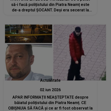
să-i facă polițistului din Piatra Neamț este
de-a dreptul ȘOCANT. Deși era secerat la
pământ, fiul lui a făcut asta fără milă. CE A
URMAT E CUTREMURĂTOR
Actualitate
02 iun 2026
APAR INFORMAȚII NEAȘTEPTATE despre
băiatul polițistului din Piatra Neamț. CE
OBIȘNUIA SĂ FACĂ și ce ar fi fost observat la