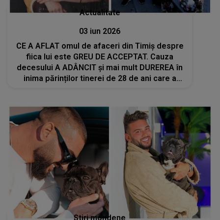
Actualitate
03 iun 2026
CE A AFLAT omul de afaceri din Timiș despre
fiica lui este GREU DE ACCEPTAT. Cauza
decesului A ADÂNCIT și mai mult DUREREA în
inima părinților tinerei de 28 de ani care a
murit în Malta: "Nu se poate..."
Stiri mondene