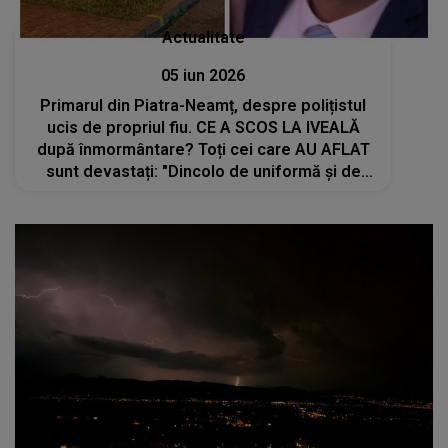
Actualitate
05 iun 2026
Primarul din Piatra-Neamț, despre polițistul
ucis de propriul fiu. CE A SCOS LA IVEALĂ
după înmormântare? Toți cei care AU AFLAT
sunt devastați: "Dincolo de uniformă și de
atribuțiile de serviciu pe care le-a îndeplinit
cu demnitate, Ciprian lasă..."