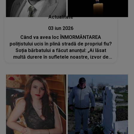
Actualitate
03 iun 2026
Când va avea loc ÎNMORMÂNTAREA
polițistului ucis în plină stradă de propriul fiu?
Soția bărbatului a făcut anunțul: „Ai lăsat
multă durere în sufletele noastre, izvor de
lacrimi și dor nespus”