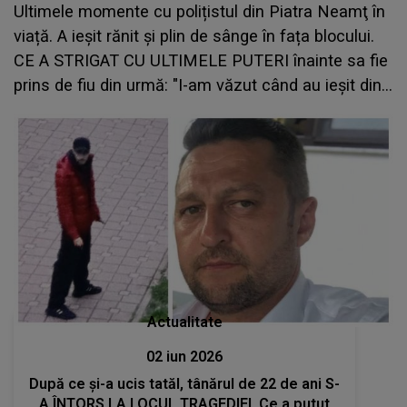
Ultimele momente cu polițistul din Piatra Neamţ în
viață. A ieșit rănit și plin de sânge în fața blocului.
CE A STRIGAT CU ULTIMELE PUTERI înainte sa fie
prins de fiu din urmă: "I-am văzut când au ieșit din
scară încăierați. Tatăl deja sângera și..."
Actualitate
02 iun 2026
După ce și-a ucis tatăl, tânărul de 22 de ani S-
A ÎNTORS LA LOCUL TRAGEDIEI. Ce a putut