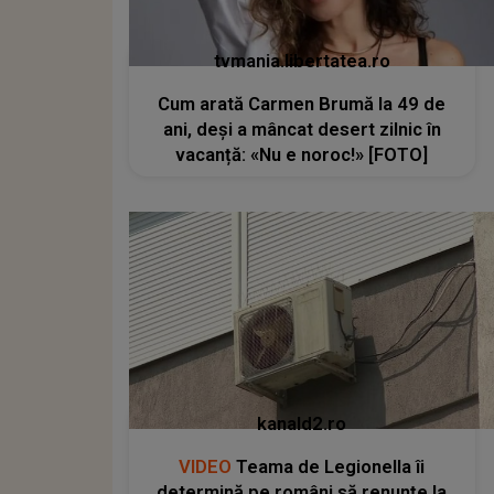
tvmania.libertatea.ro
Cum arată Carmen Brumă la 49 de
ani, deși a mâncat desert zilnic în
vacanță: «Nu e noroc!» [FOTO]
kanald2.ro
VIDEO
Teama de Legionella îi
determină pe români să renunțe la