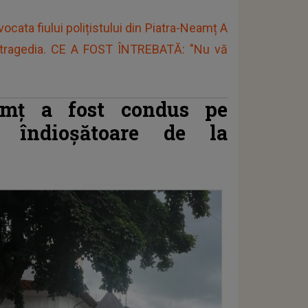
vocata fiului polițistului din Piatra-Neamț A
 tragedia. CE A FOST ÎNTREBATĂ: "Nu vă
eamț a fost condus pe
 îndioșătoare de la