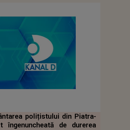
area polițistului din Piatra-
st îngenuncheată de durerea