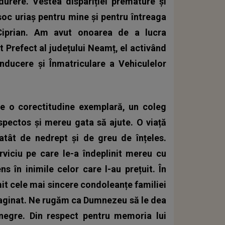
 durere. Vestea dispariției premature și
 șoc uriaș pentru mine și pentru întreaga
iprian. Am avut onoarea de a lucra
t Prefect al județului Neamț, el activând
nducere și Înmatriculare a Vehiculelor
de o corectitudine exemplară, un coleg
espectos și mereu gata să ajute. O viață
tât de nedrept și de greu de înțeles.
rviciu pe care le-a îndeplinit mereu cu
s în inimile celor care l-au prețuit.
În
it cele mai sincere condoleanțe familiei
maginat. Ne rugăm ca Dumnezeu să le dea
egre. Din respect pentru memoria lui