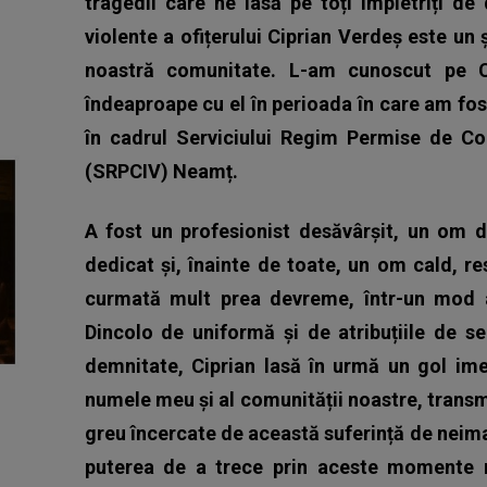
tragedii care ne lasă pe toți împietriți de
violente a ofițerului Ciprian Verdeș este un
noastră comunitate. L-am cunoscut pe C
îndeaproape cu el în perioada în care am fos
în cadrul Serviciului Regim Permise de Co
(SRPCIV) Neamț.
A fost un profesionist desăvârșit, un om 
dedicat și, înainte de toate, un om cald, r
curmată mult prea devreme, într-un mod a
Dincolo de uniformă și de atribuțiile de se
demnitate, Ciprian lasă în urmă un gol imen
numele meu și al comunității noastre, transm
greu încercate de această suferință de nei
puterea de a trece prin aceste momente n