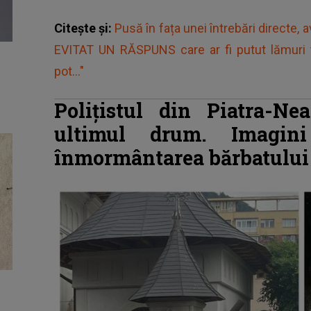
Citește și:
Pusă în fața unei întrebări directe, a
EVITAT UN RĂSPUNS care ar fi putut lămuri
pot..."
Polițistul din Piatra-N
ultimul drum. Imagini
înmormântarea bărbatului