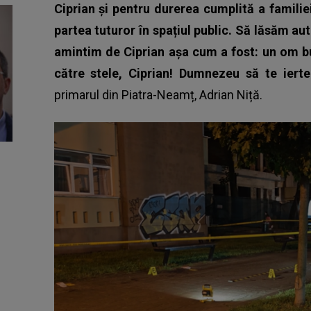
Ciprian și pentru durerea cumplită a familiei
partea tuturor în spațiul public. Să lăsăm auto
amintim de Ciprian așa cum a fost: un om bu
către stele, Ciprian! Dumnezeu să te iert
primarul din Piatra-Neamț, Adrian Niță.