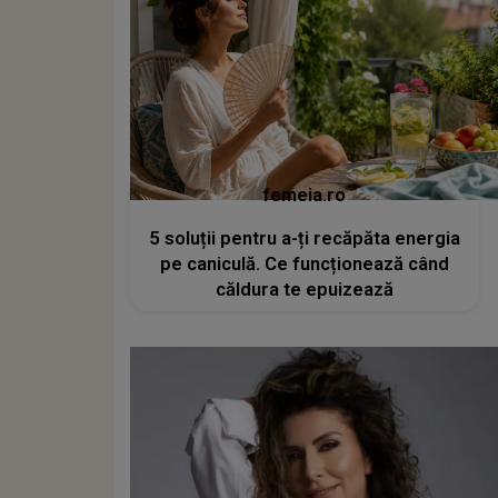
femeia.ro
5 soluții pentru a-ți recăpăta energia
pe caniculă. Ce funcționează când
căldura te epuizează