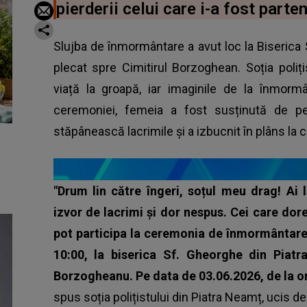
pierderii celui care i-a fost parten
Slujba de înmormântare a avut loc la Biserica 
plecat spre Cimitirul Borzoghean. Soția poliț
viață la groapă, iar imaginile de la înmorm
ceremoniei, femeia a fost susținută de pe
stăpânească lacrimile și a izbucnit în plâns la 
"Drum lin către îngeri, soțul meu drag! Ai 
izvor de lacrimi și dor nespus. Cei care dore
pot participa la ceremonia de înmormântare c
10:00, la biserica Sf. Gheorghe din Piatra
Borzogheanu. Pe data de 03.06.2026, de la ora
spus soția polițistului din Piatra Neamț, ucis de