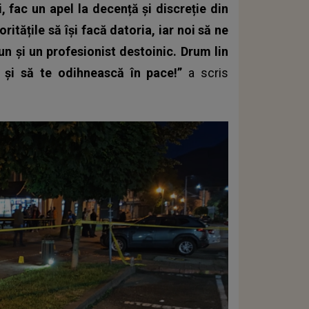
, fac un apel la decență și discreție din
ritățile să își facă datoria, iar noi să ne
n și un profesionist destoinic. Drum lin
e și să te odihnească în pace!”
a scris