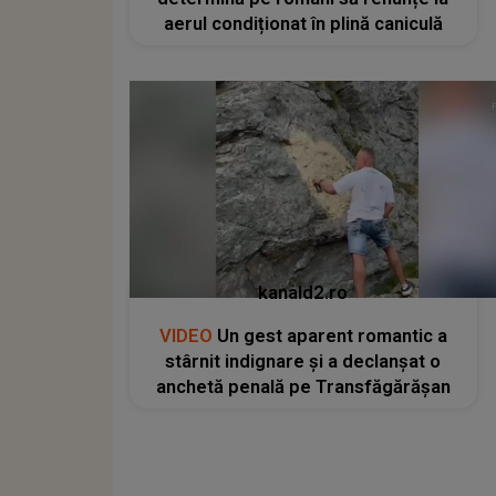
aerul condiționat în plină caniculă
kanald2.ro
VIDEO
Un gest aparent romantic a
stârnit indignare și a declanșat o
anchetă penală pe Transfăgărășan