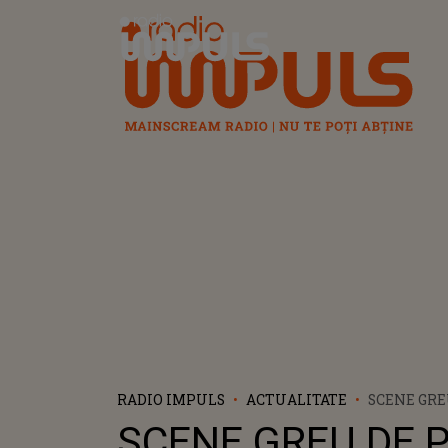
Radio Impuls
RADIO IMPULS
ACTUALITATE
SCENE GRE
LA ÎNMOR
SCENE GREU DE P
POLIȚISTU