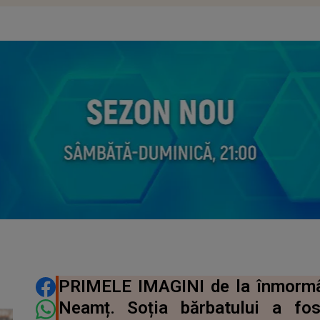
DISTRIBUIE ARTICOLUL
PRIMELE IMAGINI de la înmormânt
Neamț. Soția bărbatului a fo