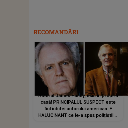
RECOMANDĂRI
Actorul James Handy, ucis în propria
casă! PRINCIPALUL SUSPECT este
fiul iubitei actorului american. E
HALUCINANT ce le-a spus polițiștilor
când au ajuns la fața locului: "Tocmai