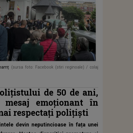
Neamț
(sursa foto: Facebook (stiri reginoale) / colaj
olițistului de 50 de ani,
 mesaj emoționant în
i respectați polițiști
ntele devin neputincioase în fața unei