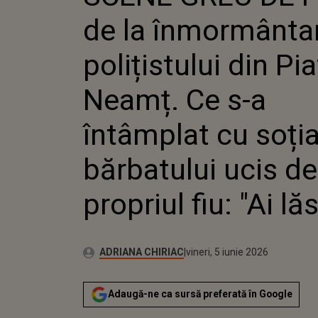
PIATRA-NE
de la înmormânta
ÎNTÂMPLAT
BĂRBATULU
PROPRIUL F
polițistului din Pia
LĂSAT..."
Neamț. Ce s-a
întâmplat cu soți
bărbatului ucis de
propriul fiu: "Ai lăs
Publicat:
Autor:
vineri, 5 iunie 2026
Actualizat:
ADRIANA CHIRIAC
vineri, 5 iunie 2026
Adaugă-ne ca sursă preferată în Google