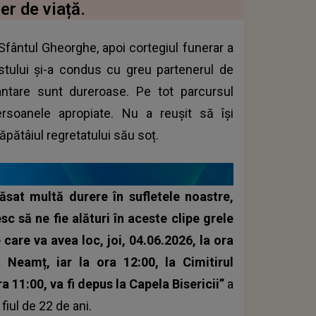
er de viață.
Sfântul Gheorghe, apoi cortegiul funerar a
istului și-a condus cu greu partenerul de
ântare sunt dureroase. Pe tot parcursul
rsoanele apropiate. Nu a reușit să își
căpătâiul regretatului său soț.
lăsat multă durere în sufletele noastre,
sc să ne fie alături în aceste clipe grele
are va avea loc, joi, 04.06.2026, la ora
 Neamț, iar la ora 12:00, la Cimitirul
 11:00, va fi depus la Capela Bisericii”
a
 fiul de 22 de ani.