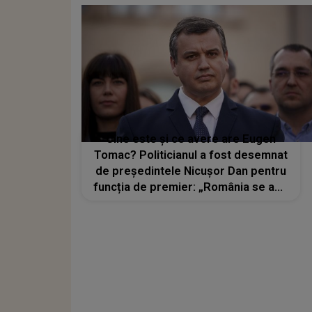
l-am..."
Cine este și ce avere are Eugen
Tomac? Politicianul a fost desemnat
de președintele Nicușor Dan pentru
funcția de premier: „România se află
într-un moment care cere, înainte de
orice, responsabilitate”