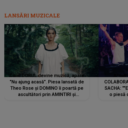
LANSĂRI MUZICALE
Când DORUL devine muzică, apare
Armin 
"Nu ajung acasă". Piesa lansată de
COLABORAR
Theo Rose și DOMINO îi poartă pe
SACHA: ""E
ascultători prin AMINTIRI și
o piesă 
REGĂSIRI, iar drumul emoțiilor
imediat pre
trece prin sufletul publicului:
cu mine șt
"Pentru toți cei care au plecat
păstrăm do
departe ca să le fie mai bine"