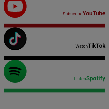
YouTube
Subscribe
TikTok
Watch
Spotify
Listen