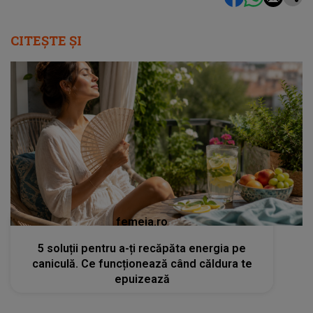
CITEȘTE ȘI
femeia.ro
5 soluții pentru a-ți recăpăta energia pe
caniculă. Ce funcționează când căldura te
epuizează