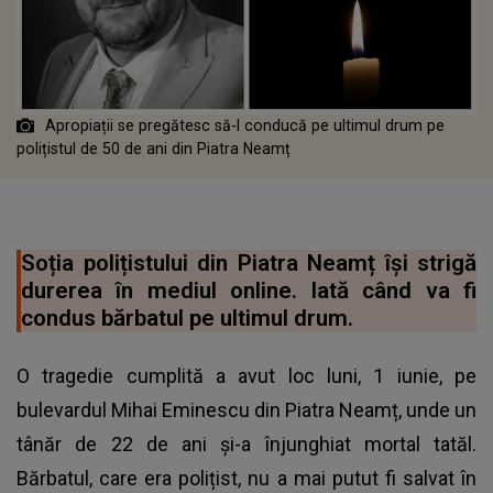
Apropiații se pregătesc să-l conducă pe ultimul drum pe
polițistul de 50 de ani din Piatra Neamț
Soția polițistului din Piatra Neamț își strigă
durerea în mediul online. Iată când va fi
condus bărbatul pe ultimul drum.
O tragedie cumplită a avut loc luni, 1 iunie, pe
bulevardul Mihai Eminescu din Piatra Neamț, unde un
tânăr de 22 de ani și-a înjunghiat mortal tatăl.
Bărbatul, care era polițist, nu a mai putut fi salvat în