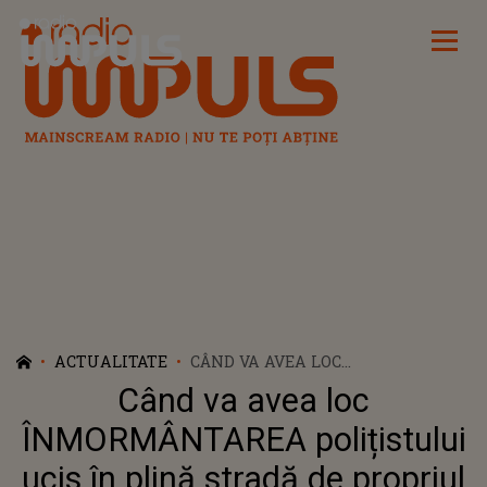
Radio Impuls
ACTUALITATE
CÂND VA AVEA LOC
ÎNMORMÂNTAREA POLIȚISTULUI
Când va avea loc
UCIS ÎN PLINĂ STRADĂ DE
PROPRIUL FIU? SOȚIA
ÎNMORMÂNTAREA polițistului
BĂRBATULUI A FĂCUT ANUNȚUL:
ucis în plină stradă de propriul
„AI LĂSAT MULTĂ DURERE ÎN