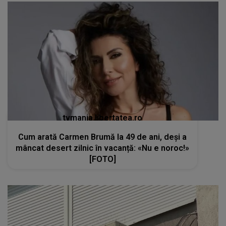
tvmania.libertatea.ro
Cum arată Carmen Brumă la 49 de ani, deși a
mâncat desert zilnic în vacanță: «Nu e noroc!»
[FOTO]