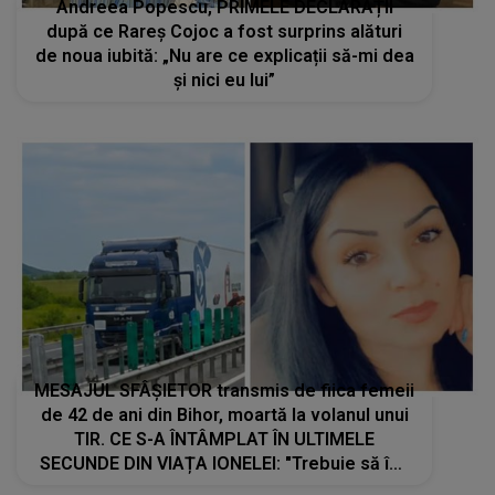
Andreea Popescu, PRIMELE DECLARAȚII
după ce Rareș Cojoc a fost surprins alături
de noua iubită: „Nu are ce explicații să-mi dea
și nici eu lui”
MESAJUL SFÂȘIETOR transmis de fiica femeii
de 42 de ani din Bihor, moartă la volanul unui
TIR. CE S-A ÎNTÂMPLAT ÎN ULTIMELE
SECUNDE DIN VIAȚA IONELEI: "Trebuie să îmi
continui drumul fără..."