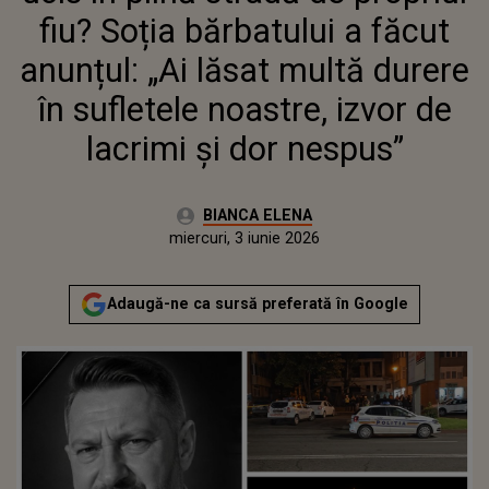
SUFLETELE NOASTRE, IZVOR DE
fiu? Soția bărbatului a făcut
LACRIMI ȘI DOR NESPUS”
anunțul: „Ai lăsat multă durere
în sufletele noastre, izvor de
lacrimi și dor nespus”
Autor:
BIANCA ELENA
Publicat:
miercuri, 3 iunie 2026
Actualizat:
miercuri, 3 iunie 2026
Adaugă-ne ca sursă preferată în Google