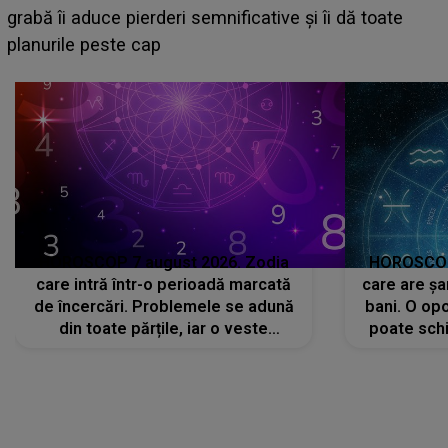
face o MĂRTURISIRE NEAȘTEPTATĂ despre mama
sa: "I-am spus și ei în față, eu nu te iubesc pentru
că..."
HOROSCOP 7 august 2026. Zodia
HOROSCOP 
care intră într-o perioadă marcată
care are șa
de încercări. Problemele se adună
bani. O opo
din toate părțile, iar o veste
poate schi
neașteptată îi dă planurile peste
la
cap