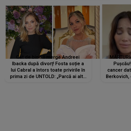
Cât de bine îi merge Andreei
MĂRTURIA
Ibacka după divorț! Fosta soție a
Pușcău!
lui Cabral a întors toate privirile în
cancer dato
prima zi de UNTOLD: „Parcă ai altă
Berkovich, 
strălucire, emani putere,
accident ru
încredere, siguranță...”
Dacă nu 