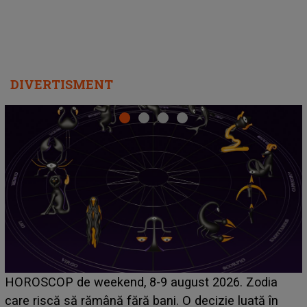
DIVERTISMENT
Emanuel a ținut ACEST DETALIU ASCUNS până
acum! În fața Alexandrei, concurentul din Casa Iubirii