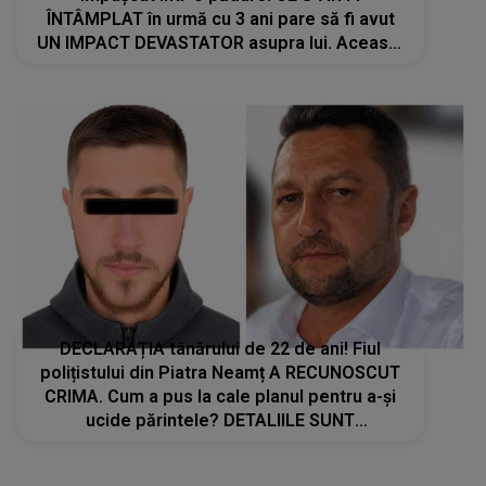
ÎNTÂMPLAT în urmă cu 3 ani pare să fi avut
UN IMPACT DEVASTATOR asupra lui. Această
informație scoasă la iveală de apropiați AR
PUTEA AVEA LEGĂTURĂ cu tragedia: "Sunt
în..."
DECLARAȚIA tânărului de 22 de ani! Fiul
polițistului din Piatra Neamț A RECUNOSCUT
CRIMA. Cum a pus la cale planul pentru a-și
ucide părintele? DETALIILE SUNT
CUTREMURĂTOARE