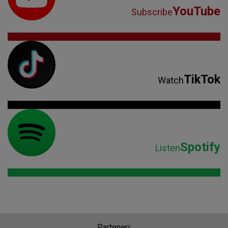
YouTube
Subscribe
TikTok
Watch
Spotify
Listen
Parteneri: