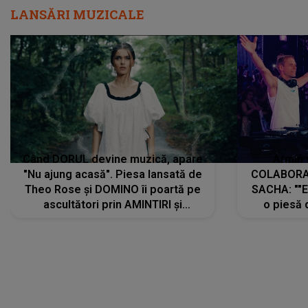
LANSĂRI MUZICALE
Când DORUL devine muzică, apare
Armin 
"Nu ajung acasă". Piesa lansată de
COLABORAR
Theo Rose și DOMINO îi poartă pe
SACHA: ""E
ascultători prin AMINTIRI și
o piesă 
REGĂSIRI, iar drumul emoțiilor
imediat pre
trece prin sufletul publicului:
cu mine șt
"Pentru toți cei care au plecat
păstrăm do
departe ca să le fie mai bine"