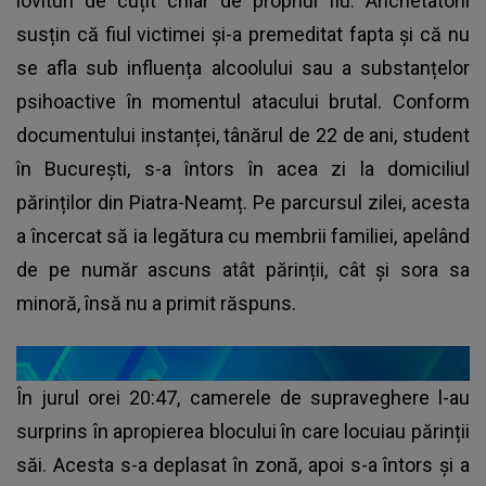
lovituri de cuțit chiar de propriul fiu. Anchetatorii
susțin că fiul victimei și-a premeditat fapta și că nu
se afla sub influența alcoolului sau a substanțelor
psihoactive în momentul atacului brutal. Conform
documentului instanței, tânărul de 22 de ani, student
în București, s-a întors în acea zi la domiciliul
părinților din Piatra-Neamț. Pe parcursul zilei, acesta
a încercat să ia legătura cu membrii familiei, apelând
de pe număr ascuns atât părinții, cât și sora sa
minoră, însă nu a primit răspuns.
În jurul orei 20:47, camerele de supraveghere l-au
surprins în apropierea blocului în care locuiau părinții
săi. Acesta s-a deplasat în zonă, apoi s-a întors și a