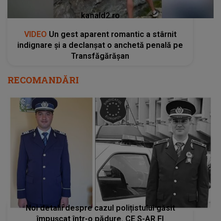
kanald2.ro
VIDEO
Un gest aparent romantic a stârnit
indignare și a declanșat o anchetă penală pe
Transfăgărășan
RECOMANDĂRI
Noi detalii despre cazul polițistului găsit
împușcat într-o pădure. CE S-AR FI