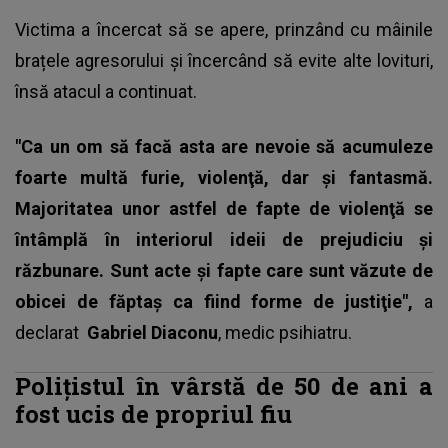
Victima a încercat să se apere, prinzând cu mâinile
brațele agresorului și încercând să evite alte lovituri,
însă atacul a continuat.
"Ca un om să facă asta are nevoie să acumuleze
foarte multă furie, violenţă, dar şi fantasmă.
Majoritatea unor astfel de fapte de violenţă se
întâmplă în interiorul ideii de prejudiciu şi
răzbunare. Sunt acte şi fapte care sunt văzute de
obicei de făptaş ca fiind forme de justiţie",
a
declarat
Gabriel Diaconu
, medic psihiatru.
Polițistul în vârstă de 50 de ani a
fost ucis de propriul fiu