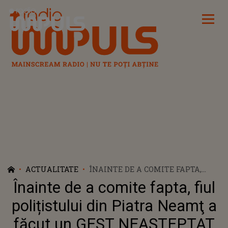
Radio Impuls
ACTUALITATE
ÎNAINTE DE A COMITE FAPTA,
FIUL POLIȚISTULUI DIN PIATRA
Înainte de a comite fapta, fiul
NEAMŢ A FĂCUT UN GEST
NEAȘTEPTAT FAȚĂ DE SORA ȘI
polițistului din Piatra Neamţ a
PĂRINȚII SĂI. NU ȘI-AU
făcut un GEST NEAȘTEPTAT
IMAGINAT CE URMA SĂ SE