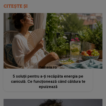
CITEȘTE ȘI
femeia.ro
5 soluții pentru a-ți recăpăta energia pe
caniculă. Ce funcționează când căldura te
epuizează