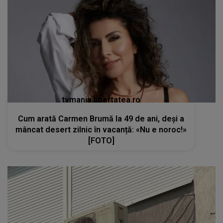
tvmania.libertatea.ro
Cum arată Carmen Brumă la 49 de ani, deși a
mâncat desert zilnic în vacanță: «Nu e noroc!»
[FOTO]