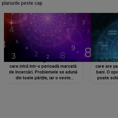
sa: "I-am spus și ei în față, eu nu te iubesc pentru
că..."
HOROSCOP 7 august 2026. Zodia
HOROSCOP 
care intră într-o perioadă marcată
care are șa
de încercări. Problemele se adună
bani. O opo
din toate părțile, iar o veste
poate schi
neașteptată îi dă planurile peste
la
cap