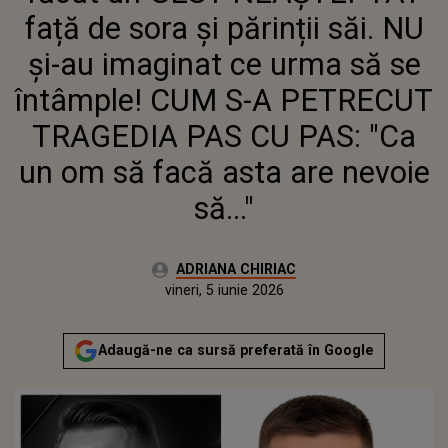
ÎNTÂMPLE! CUM S-A PETRECUT
față de sora și părinții săi. NU
TRAGEDIA PAS CU PAS: "CA UN OM
SĂ FACĂ ASTA ARE NEVOIE SĂ..."
și-au imaginat ce urma să se
întâmple! CUM S-A PETRECUT
TRAGEDIA PAS CU PAS: "Ca
un om să facă asta are nevoie
să..."
Autor:
ADRIANA CHIRIAC
Publicat:
vineri, 5 iunie 2026
Actualizat:
vineri, 5 iunie 2026
Adaugă-ne ca sursă preferată în Google