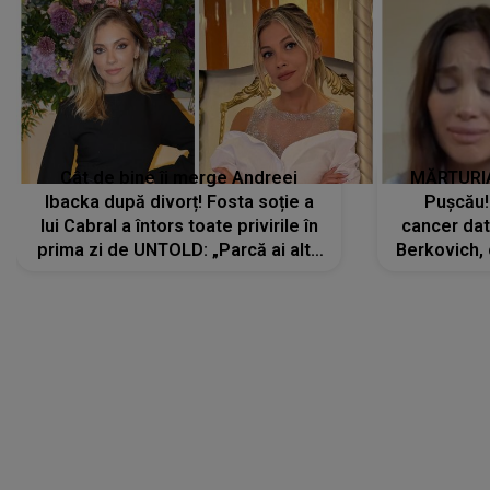
Cât de bine îi merge Andreei
MĂRTURIA
Ibacka după divorț! Fosta soție a
Pușcău!
lui Cabral a întors toate privirile în
cancer dato
prima zi de UNTOLD: „Parcă ai altă
Berkovich, 
strălucire, emani putere,
accident ru
încredere, siguranță...”
Dacă nu 