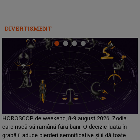
DIVERTISMENT
Emanuel a ținut ACEST DETALIU ASCUNS până
acum! În fața Alexandrei, concurentul din Casa Iubirii
face o MĂRTURISIRE NEAȘTEPTATĂ despre mama