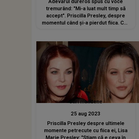
Adevărul dureros spus cu voce
tremurând: "Mi-a luat mult timp să
accept". Priscilla Presley, despre
momentul când și-a pierdut fiica. Cea
mai grea CONFESIUNE a vieții sale:
"Ore întregi am așteptat, sperând și
rugându-ne, până când a venit
doctorul"
Stiri mondene
25 aug 2023
Priscilla Presley despre ultimele
momente petrecute cu fiica ei, Lisa
Marie Presley: "Știam că e ceva în