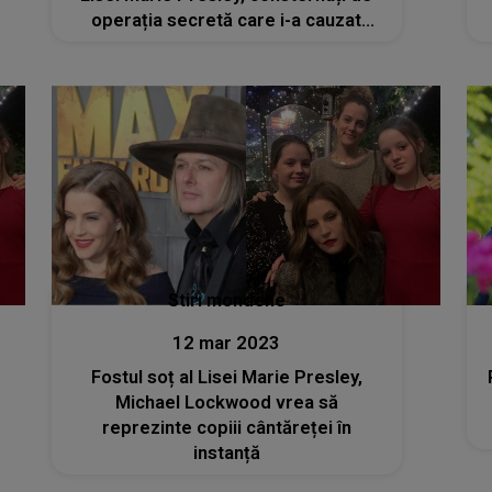
operația secretă care i-a cauzat
moartea
Stiri mondene
12 mar 2023
Fostul soț al Lisei Marie Presley,
P
Michael Lockwood vrea să
reprezinte copiii cântăreței în
instanță