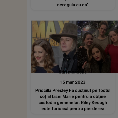
neregula cu ea"
Stiri mondene
15 mar 2023
Priscilla Presley l-a susținut pe fostul
soț al Lisei Marie pentru a obține
custodia gemenelor. Riley Keough
este furioasă pentru pierderea
surorilor ei