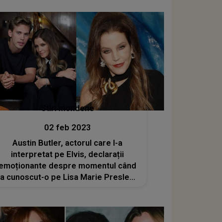
Stiri mondene
02 feb 2023
Austin Butler, actorul care l-a
interpretat pe Elvis, declarații
emoționante despre momentul când
a cunoscut-o pe Lisa Marie Presley:
”Nu se deschidea în fața oricui”