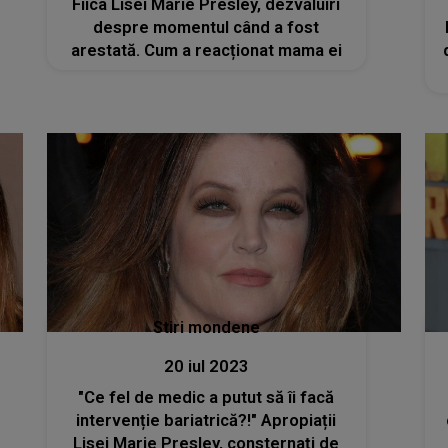
Fiica Lisei Marie Presley, dezvăluiri
despre momentul când a fost
arestată. Cum a reacționat mama ei
Stiri mondene
20 iul 2023
"Ce fel de medic a putut să îi facă
intervenție bariatrică?!" Apropiații
Lisei Marie Presley, consternați de