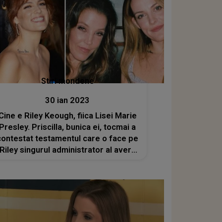
Stiri mondene
30 ian 2023
Cine e Riley Keough, fiica Lisei Marie
Presley. Priscilla, bunica ei, tocmai a
contestat testamentul care o face pe
Riley singurul administrator al averii
mamei sale