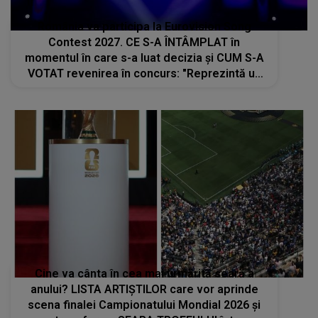
România va participa la Eurovision Song
Contest 2027. CE S-A ÎNTÂMPLAT în
momentul în care s-a luat decizia și CUM S-A
VOTAT revenirea în concurs: "Reprezintă un
proiect strategic de..."
Cine va cânta în cea mai urmărită seară a
anului? LISTA ARTIȘTILOR care vor aprinde
scena finalei Campionatului Mondial 2026 și