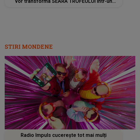
vor transforma SEARA TROFEULUI într-un
show de neuitat: "Ceremonia de închidere va
încheia..."
STIRI MONDENE
Radio Impuls cucerește tot mai mulți