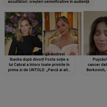
ascultători: creșteri semnificative în audiență
Cât de bine îi merge Andreei
MĂRTURIA
Ibacka după divorț! Fosta soție a
Pușcău!
lui Cabral a întors toate privirile în
cancer dato
prima zi de UNTOLD: „Parcă ai altă
Berkovich, 
strălucire, emani putere,
accident ru
încredere, siguranță...”
Dacă nu 