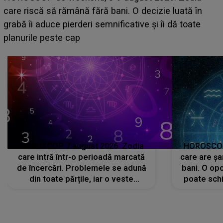
acum! În fața Alexandrei, concurentul din Casa Iubiri
face o MĂRTURISIRE NEAȘTEPTATĂ despre mam
sa: "I-am spus și ei în față, eu nu te iubesc pentru
că..."
HOROSCOP 7 august 2026. Zodia
HOROSCOP 
care intră într-o perioadă marcată
care are șa
de încercări. Problemele se adună
bani. O opo
din toate părțile, iar o veste
poate schi
neașteptată îi dă planurile peste
la
cap