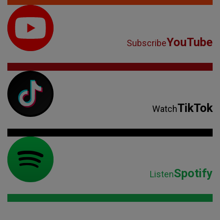
YouTube
Subscribe
TikTok
Watch
Spotify
Listen