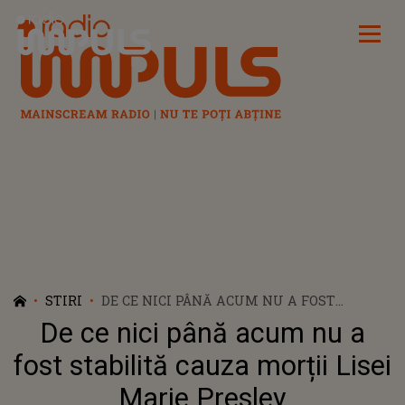
Radio Impuls
STIRI
DE CE NICI PÂNĂ ACUM NU A FOST
STABILITĂ CAUZA MORȚII LISEI MARIE
De ce nici până acum nu a
PRESLEY
fost stabilită cauza morții Lisei
Marie Presley