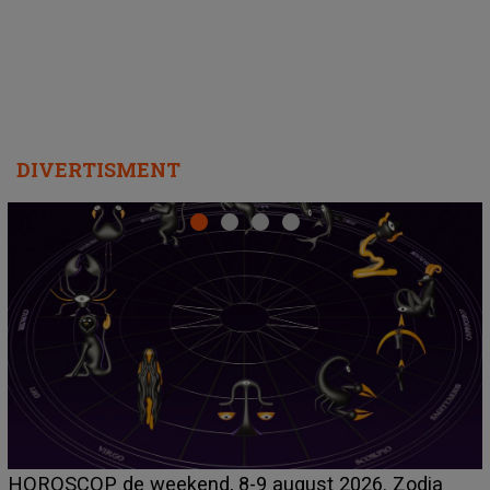
departe ca să le fie mai bine"
DIVERTISMENT
Emanuel a ținut ACEST DETALIU ASCUNS până