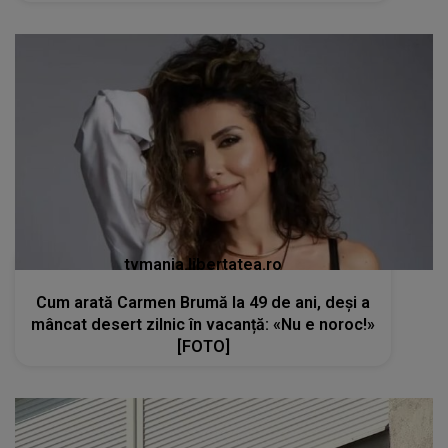
tvmania.libertatea.ro
Cum arată Carmen Brumă la 49 de ani, deși a
mâncat desert zilnic în vacanță: «Nu e noroc!»
[FOTO]