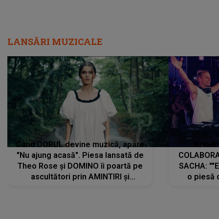
LANSĂRI MUZICALE
Când DORUL devine muzică, apare
Armin 
"Nu ajung acasă". Piesa lansată de
COLABORAR
Theo Rose și DOMINO îi poartă pe
SACHA: ""E
ascultători prin AMINTIRI și
o piesă 
REGĂSIRI, iar drumul emoțiilor
imediat pre
trece prin sufletul publicului:
cu mine șt
"Pentru toți cei care au plecat
păstrăm do