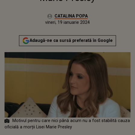
Autor:
CATALINA POPA
Publicat:
joi, 19 ianuarie 2023
Actualizat:
vineri, 19 ianuarie 2024
Adaugă-ne ca sursă preferată în Google
Motivul pentru care nici până acum nu a fost stabilită cauza
oficială a morții Lisei Marie Presley