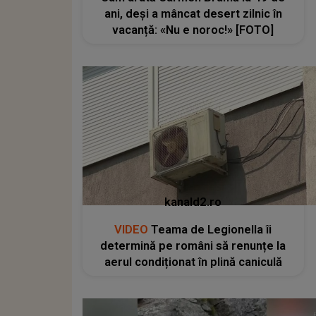
ani, deși a mâncat desert zilnic în
vacanță: «Nu e noroc!» [FOTO]
kanald2.ro
VIDEO
Teama de Legionella îi
determină pe români să renunțe la
aerul condiționat în plină caniculă