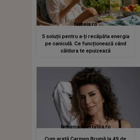
femeia.ro
5 soluții pentru a-ți recăpăta energia
pe caniculă. Ce funcționează când
căldura te epuizează
tvmania.libertatea.ro
Cum arată Carmen Brumă la 49 de