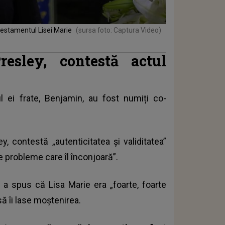
testamentul Lisei Marie
(sursa foto: Captura Video)
resley, contestă actul
tul ei frate, Benjamin, au fost numiți co-
ey
, contestă „autenticitatea și validitatea”
te probleme care îl înconjoară”.
 a spus că Lisa Marie era „foarte, foarte
să îi lase moștenirea.