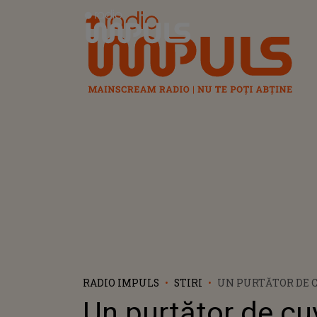
Radio Impuls
RADIO IMPULS
STIRI
UN PURTĂTOR DE 
GRACELAND FACE 
Un purtător de cu
DESPRE INTENȚIIL