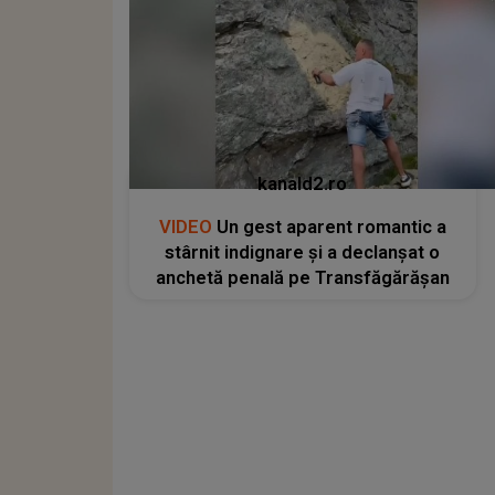
kanald2.ro
VIDEO
Un gest aparent romantic a
stârnit indignare și a declanșat o
anchetă penală pe Transfăgărășan