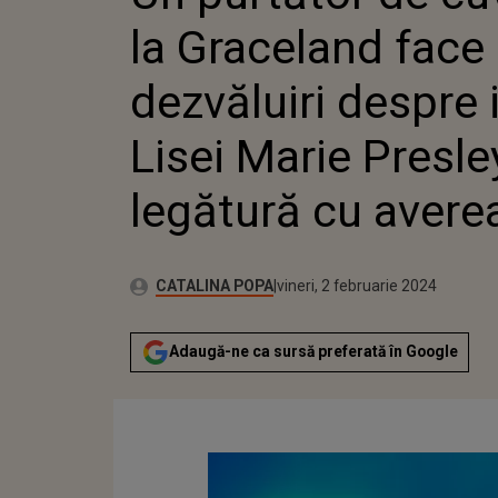
PRESLEY ÎN LEGĂT
la Graceland face
dezvăluiri despre i
Lisei Marie Presle
legătură cu averea
Publicat:
Autor:
joi, 2 februarie 2023
Actualizat:
CATALINA POPA
vineri, 2 februarie 2024
Adaugă-ne ca sursă preferată în Google