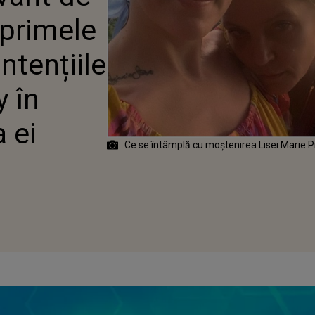
URĂ CU AVEREA EI
 primele
ntențiile
y în
 ei
Ce se întâmplă cu moștenirea Lisei Marie 