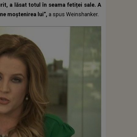
it, a lăsat totul în seama fetiței sale. A
ine moștenirea lui”,
a spus Weinshanker.