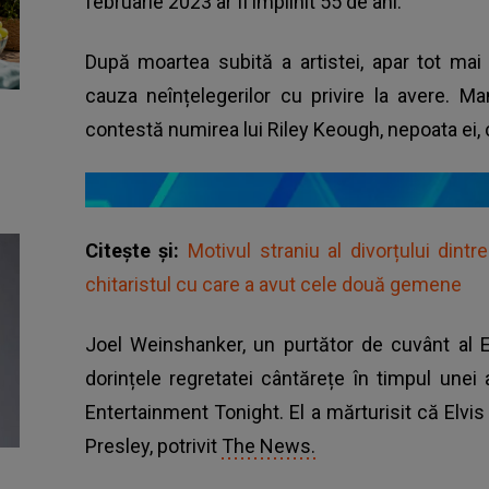
februarie 2023 ar fi împlinit 55 de ani.
După moartea subită a artistei, apar tot mai 
cauza neînțelegerilor cu privire la avere. Ma
contestă numirea lui Riley Keough, nepoata ei, c
Citește și:
Motivul straniu al divorțului dint
chitaristul cu care a avut cele două gemene
Joel Weinshanker, un purtător de cuvânt al E
dorințele regretatei cântărețe în timpul unei a
Entertainment Tonight. El a mărturisit că Elvis a
Presley, potrivit
The News.