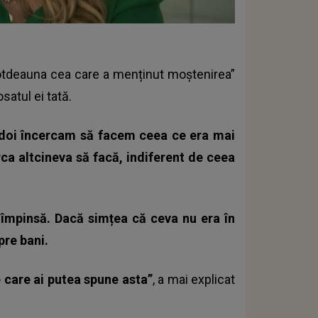
totdeauna cea care a menținut moștenirea”
satul ei tată.
ndoi încercam să facem ceea ce era mai
rca altcineva să facă, indiferent de ceea
i împinsă. Dacă simțea că ceva nu era în
pre bani.
e care ai putea spune asta”
, a mai explicat