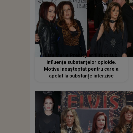
Lisa Marie Presley ar fi fost sub
influența substanțelor opioide.
Motivul neașteptat pentru care a
apelat la substanțe interzise