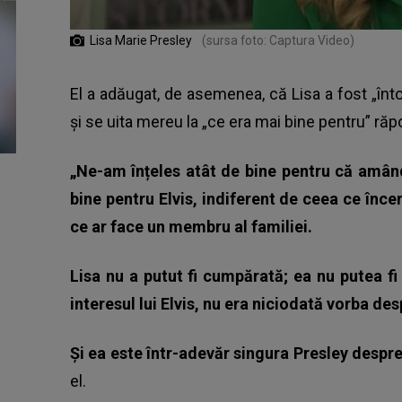
Lisa Marie Presley
(sursa foto: Captura Video)
El a adăugat, de asemenea, că Lisa a fost „în
și se uita mereu la „ce era mai bine pentru” răpo
„Ne-am înțeles atât de bine pentru că amâ
bine pentru Elvis, indiferent de ceea ce înce
ce ar face un membru al familiei.
Lisa nu a putut fi cumpărată; ea nu putea f
interesul lui Elvis, nu era niciodată vorba des
Și ea este într-adevăr singura Presley despr
el.