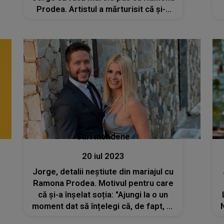
Prodea. Artistul a mărturisit că și-a
înșelat partenera
Stiri mondene
20 iul 2023
Jorge, detalii neștiute din mariajul cu
Ramona Prodea. Motivul pentru care
că și-a înșelat soția: "Ajungi la o un
moment dat să înțelegi că, de fapt, tu
ai o problemă"