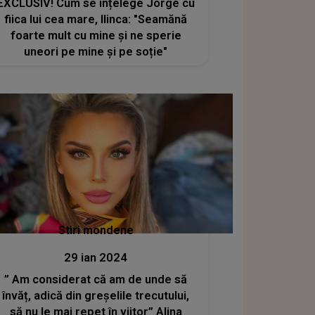
EXCLUSIV! Cum se înțelege Jorge cu
fiica lui cea mare, Ilinca: "Seamănă
foarte mult cu mine și ne sperie
uneori pe mine și pe soție"
Stiri mondene
29 ian 2024
” Am considerat că am de unde să
învăț, adică din greșelile trecutului,
să nu le mai repet în viitor” Alina