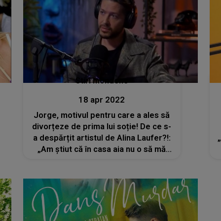
Stiri mondene
18 apr 2022
Jorge, motivul pentru care a ales să
divorțeze de prima lui soție! De ce s-
a despărțit artistul de Alina Laufer?!:
„Am știut că în casa aia nu o să mă
mai întorc niciodată”