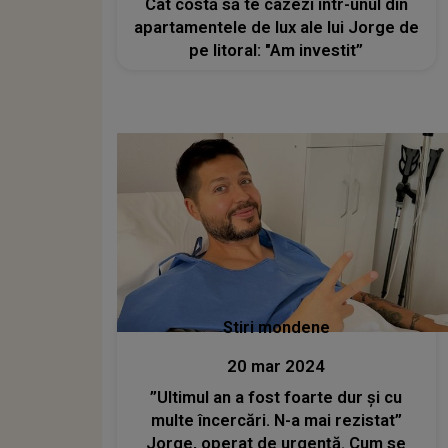
Cât costă să te cazezi într-unul din
apartamentele de lux ale lui Jorge de
pe litoral: "Am investit”
Stiri mondene
20 mar 2024
”Ultimul an a fost foarte dur și cu
multe încercări. N-a mai rezistat”
Jorge, operat de urgență. Cum se