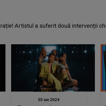
tr-un timp scurt:
Lansări muzicale
03 iun 2024