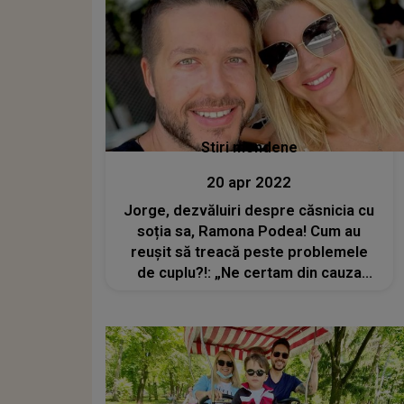
Stiri mondene
20 apr 2022
Jorge, dezvăluiri despre căsnicia cu
soția sa, Ramona Podea! Cum au
reușit să treacă peste problemele
de cuplu?!: „Ne certam din cauza
vârstei”