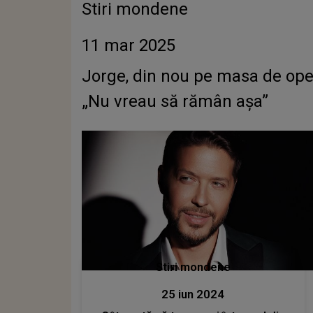
Stiri mondene
11 mar 2025
Jorge, din nou pe masa de operație! Artistul a suferit două intervenții chirurgicale în
„Nu vreau să rămân așa”
Stiri mondene
25 iun 2024