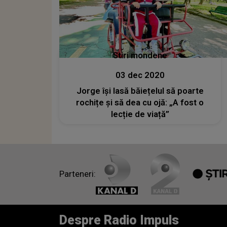
Stiri mondene
03 dec 2020
Jorge își lasă băiețelul să poarte
rochițe și să dea cu ojă: „A fost o
lecție de viață”
Parteneri:
Despre Radio Impuls