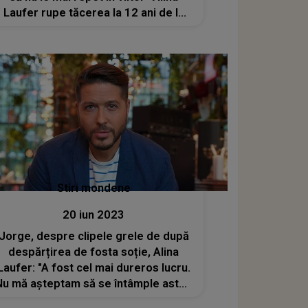
Laufer rupe tăcerea la 12 ani de la
despărțire de Jorge
Stiri mondene
20 iun 2023
Jorge, despre clipele grele de după
despărțirea de fosta soție, Alina
Laufer: "A fost cel mai dureros lucru.
Nu mă așteptam să se întâmple asta".
Regretul care l-a măcinat pe artist