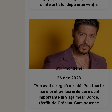
simte artistul după intervenția
chirurgicală
Stiri mondene
26 dec 2023
”Am avut o regulă strictă. Pun foarte
mare preț pe lucrurile care sunt
importante în viața mea” Jorge,
răsfăț de Crăciun. Cum petrece
artistul sărbătorile de iarnă