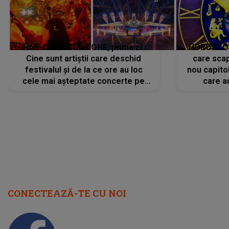
LINE-UP UNTOLD ONE, prima zi.
HOROSCOP 
Cine sunt artiștii care deschid
care scap
festivalul și de la ce ore au loc
nou capitol
cele mai așteptate concerte pe
care a
scena principală?
perioadă 
CONECTEAZĂ-TE CU NOI