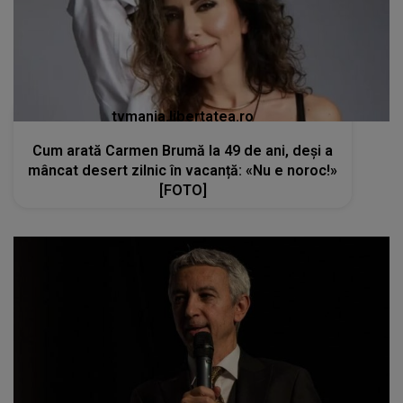
tvmania.libertatea.ro
Cum arată Carmen Brumă la 49 de ani, deși a
mâncat desert zilnic în vacanță: «Nu e noroc!»
[FOTO]