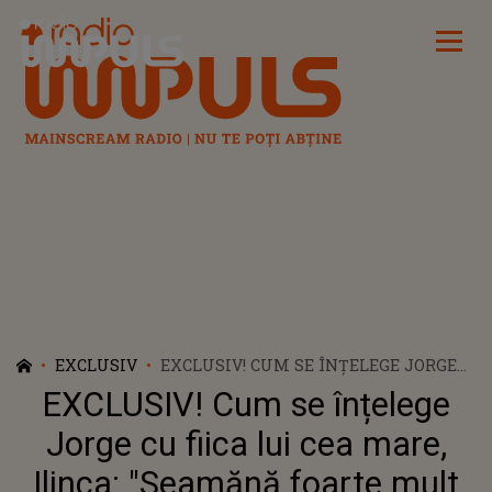
Radio Impuls
EXCLUSIV
EXCLUSIV! CUM SE ÎNȚELEGE JORGE
CU FIICA LUI CEA MARE, ILINCA:
EXCLUSIV! Cum se înțelege
"SEAMĂNĂ FOARTE MULT CU MINE ȘI
NE SPERIE UNEORI PE MINE ȘI PE
Jorge cu fiica lui cea mare,
SOȚIE"
Ilinca: "Seamănă foarte mult