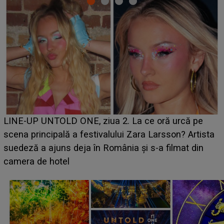
Ce a dezvăluit noua concurentă din "Casa Iubirii" l-a
luat prin surprindere pe Emanuel. CINE ESTE
BĂIATUL VIZAT de Alexandra?! Aflându-se în fața
faptului împlinit, A RECUNOSCUT IMEDIAT: "Am
avut..."