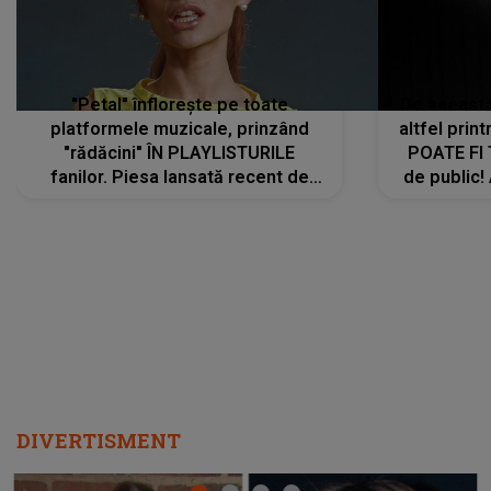
"Petal" înflorește pe toate
De această 
platformele muzicale, prinzând
altfel prin
"rădăcini" ÎN PLAYLISTURILE
POATE FI
fanilor. Piesa lansată recent de
de public!
Ariana Grande îi face pe
a lansat V
ascultători SĂ O ASCULTE PE
REPEAT
DIVERTISMENT