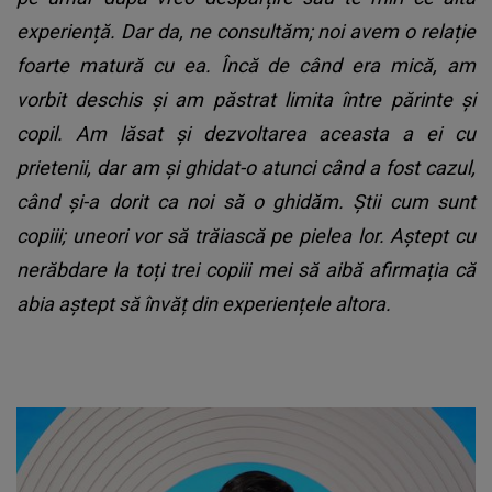
experiență. Dar da, ne consultăm; noi avem o relație
foarte matură cu ea. Încă de când era mică, am
vorbit deschis și am păstrat limita între părinte și
copil. Am lăsat și dezvoltarea aceasta a ei cu
prietenii, dar am și ghidat-o atunci când a fost cazul,
când și-a dorit ca noi să o ghidăm. Știi cum sunt
copiii; uneori vor să trăiască pe pielea lor. Aștept cu
nerăbdare la toți trei copiii mei să aibă afirmația că
abia aștept să învăț din experiențele altora.