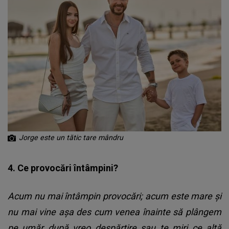
Jorge este un tătic tare mândru
4. Ce provocări întâmpini?
Acum nu mai întâmpin provocări; acum este mare și
nu mai vine așa des cum venea înainte să plângem
pe umăr după vreo despărțire sau te miri ce altă