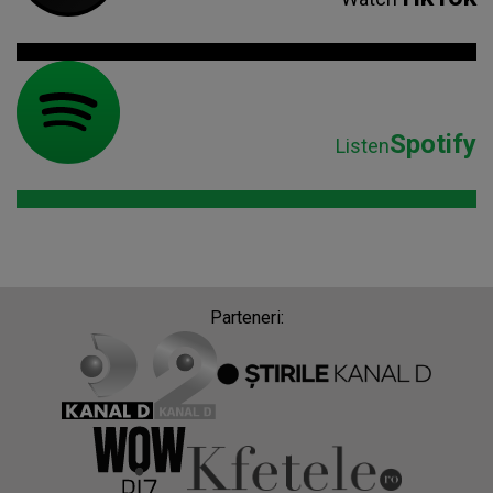
Spotify
Listen
Parteneri: