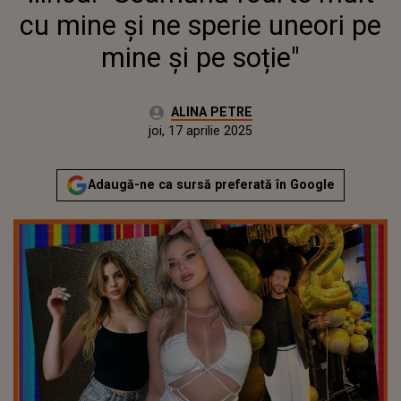
cu mine și ne sperie uneori pe
mine și pe soție"
Autor:
ALINA PETRE
Publicat:
miercuri, 17 aprilie 2024
Actualizat:
joi, 17 aprilie 2025
Adaugă-ne ca sursă preferată în Google