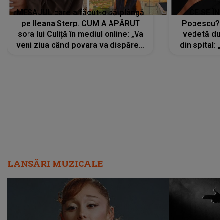
MESAJUL care a făcut-o să plângă
CE SE Î
pe Ileana Sterp. CUM A APĂRUT
Popescu?
sora lui Culiță în mediul online: „Va
vedetă du
veni ziua când povara va dispărea,
din spital:
iar lacrimile...”
LANSĂRI MUZICALE